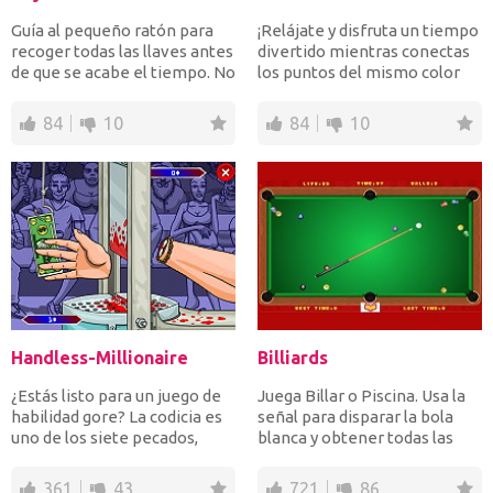
Guía al pequeño ratón para
¡Relájate y disfruta un tiempo
recoger todas las llaves antes
divertido mientras conectas
de que se acabe el tiempo. No
los puntos del mismo color
golpees los...
para ganar pun...
84
10
84
10
Handless-Millionaire
Billiards
¿Estás listo para un juego de
Juega Billar o Piscina. Usa la
habilidad gore? La codicia es
señal para disparar la bola
uno de los siete pecados,
blanca y obtener todas las
¡pero todavía...
bolas de color...
361
43
721
86