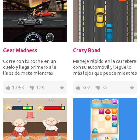
Gear Madness
Crazy Road
Corre con tu coche en un
Maneje rápido en la carretera
duelo y llega primero a la
con su automóvil y llegue lo
línea de meta mientras
más lejos que pueda mientras
aceleras cambiando el eng...
evita el trá...
1.05K
129
302
37