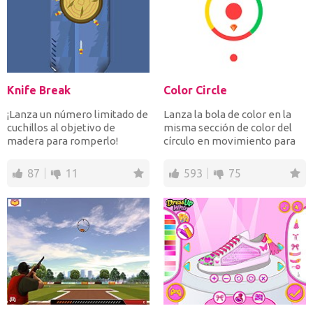
Knife Break
Color Circle
¡Lanza un número limitado de
Lanza la bola de color en la
cuchillos al objetivo de
misma sección de color del
madera para romperlo!
círculo en movimiento para
¡Tómate tu tiempo inte...
recoger los diama...
87
11
593
75