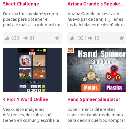
Skeet Challenge
Ariana Grande's Sneaker Designer
Derriba tantos skeets como
Ariana Grande necesita un
puedas para obtener el
nuevo par de tennis. ¿Tienes
puntaje más alto y demostrar
las habilidades de diseñadora
tus excelentes habili...
de modas para...
638
81
102
13
4 Pics 1 Word Online
Hand Spinner Simulator
Vea cuatro imágenes
Experimenta diferentes
diferentes, descubra qué
tipos de hilanderas de mano
tienen en común y escriba la
para decidir qué tipo comprar
palabra para completar cad...
en la vida real. El...