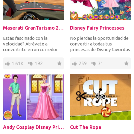
Maserati GranTurismo 2018
Disney Fairy Princesses
Estás fascinado con la
No pierdas la oportunidad de
velocidad? Atrévete a
convertir a todas tus
convertirte en un corredor
princesas de Disney favoritas
que gana muchas carreras
en hadas. Puedes el...
de...
1.61K
192
259
31
Andy Cosplay Disney Princesses
Cut The Rope