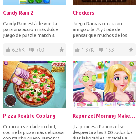
Candy Rain 2
Checkers
Candy Rain está de vuelta
Juega Damas contra un
para una acción más dulce
amigo o la IA y trata de
juego de puzzle match 3.
pensar que muchos de los
¡Intercambia caramelos...
tuyos y tus oponentes
avanza...
6.36K
703
1.37K
153
Pizza Realife Cooking
Rapunzel Morning Makeup Fashion
Como un verdadero chef,
¡La princesa Rapunzel se
cocine la pizza más deliciosa
despierta a las 8:00 todos los
con mucho queso, jamón y
días laborables! ¡Ayúdala a