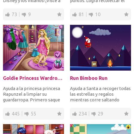
Disney y los villanos! ¡Viste a
puntos. Logra recolectar el
las prin...
número objetiv...
73
9
81
10
Goldie Princess Wardrobe Cleaning
Run Bimboo Run
Ayuda a la princesa princesa
Ayuda a Santa a recoger todas
Rapunzel a limpiar su
las estrellas y regalos
guardarropa. Primero saque
mientras corre saltando
todos los artículos de...
sobre las cajas de TNT...
445
55
234
29