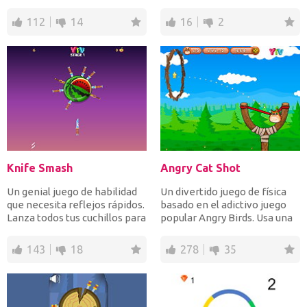
emergencias las m...
desfiles mundia...
112
14
16
2
Knife Smash
Angry Cat Shot
Un genial juego de habilidad
Un divertido juego de física
que necesita reflejos rápidos.
basado en el adictivo juego
Lanza todos tus cuchillos para
popular Angry Birds. Usa una
golpear...
honda y apunt...
143
18
278
35