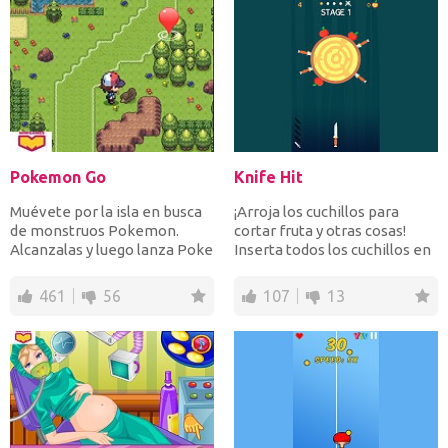
Pokemon Go
Knife Hit
Muévete por la isla en busca
¡Arroja los cuchillos para
de monstruos Pokemon.
cortar fruta y otras cosas!
Alcanzalas y luego lanza Poke
Inserta todos los cuchillos en
Balls para capturar...
el mango para...
461
56
107
13