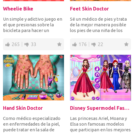
Wheelie Bike
Feet Skin Doctor
Un simple y adictivo juego en
Sé un médico de pies y trata
el que presionas sobre la
de la mejor manera posible
bicicleta para hacer un
los pies de una niña de los
wheelie y sueltas p...
gérmenes, bacte...
265
33
176
22
Hand Skin Doctor
Disney Supermodel Fashion Show 1
Como médico especializado
Las princesas Ariel, Moana y
en enfermedades de la piel,
Elsa son famosas modelos
puede tratar en la sala de
que participan en los mejores