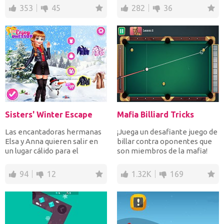
353
45
282
36
Sisters' Winter Escape
Mafia Billiard Tricks
Las encantadoras hermanas
¡Juega un desafiante juego de
Elsa y Anna quieren salir en
billar contra oponentes que
un lugar cálido para el
son miembros de la mafia!
invierno. ¡Elige los...
Gana su respeto...
94
12
1.32K
169