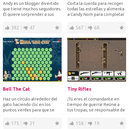
Andy es un blogger divertido
Corta la cuerda para recoger
que tiene muchos seguidores.
todas las estrellas y alimenta
Él quiere sorprender a sus
a Candy Nom para completar
seguidores, va...
cada nivel y...
392
47
567
68
Bell The Cat
Tiny Rifles
Haz un círculo alrededor del
¡Tú eres el comandante en
gato haciendo clic en los
tiempo de guerra! Reúne a
puntos verdes para que se
tus tropas, se responsable de
vuelvan amarillos d...
las armas y munic...
175
21
158
19