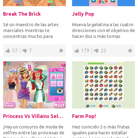
Break The Brick
Jelly Pop
Sé un maestro de las artes
Mueva la gelatina a las cuatro
marciales mientras te
direcciones con el objetivo de
concentras mucho para
hacer dos o más tomas
romper el ladrillo tan solo...
gelatinosas para...
57
7
179
22
Princess Vs Villains Selfie Contest
Farm Pop!
¡Hay un concurso de moda de
Haz coincidir 2 o más frutas
selfies entre las princesas de
iguales para hacer estallar