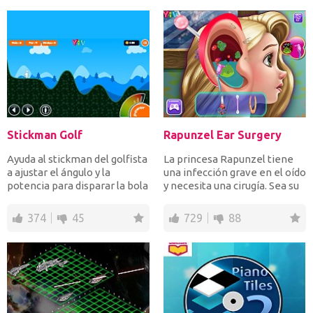
Stickman Golf
Rapunzel Ear Surgery
Ayuda al stickman del golfista
La princesa Rapunzel tiene
a ajustar el ángulo y la
una infección grave en el oído
potencia para disparar la bola
y necesita una cirugía. Sea su
en el hoyo y...
médico y re...
374
45
729
88