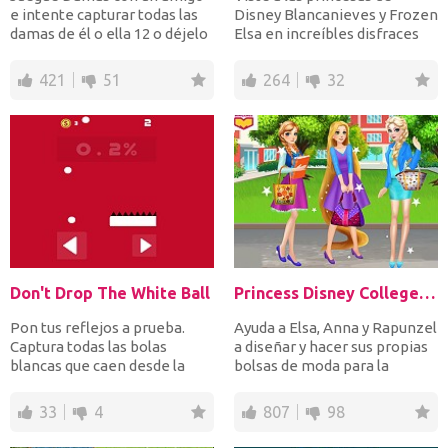
e intente capturar todas las
Disney Blancanieves y Frozen
damas de él o ella 12 o déjelo
Elsa en increíbles disfraces
sin movimiento...
de superhéroes y...
421
51
264
32
Don't Drop The White Ball
Princess Disney College Bag
Pon tus reflejos a prueba.
Ayuda a Elsa, Anna y Rapunzel
Captura todas las bolas
a diseñar y hacer sus propias
blancas que caen desde la
bolsas de moda para la
parte superior moviendo...
universidad. Elij...
33
4
807
98