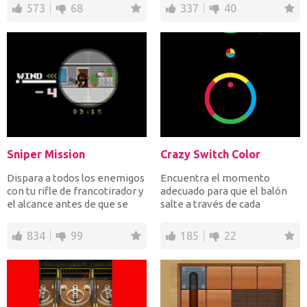
573
68
337
40
Sniper Mission
Crazy Switch Color
Dispara a todos los enemigos
Encuentra el momento
con tu rifle de francotirador y
adecuado para que el balón
el alcance antes de que se
salte a través de cada
acabe el tie...
obstáculo para avanzar. La b...
834
99
185
22