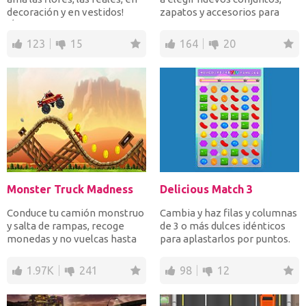
decoración y en vestidos!
zapatos y accesorios para
¡Únete a ella...
combinar hermosos...
123
15
164
20
Monster Truck Madness
Delicious Match 3
Conduce tu camión monstruo
Cambia y haz filas y columnas
y salta de rampas, recoge
de 3 o más dulces idénticos
monedas y no vuelcas hasta
para aplastarlos por puntos.
llegar a la línea de...
Aplastar dul...
1.97K
241
98
12