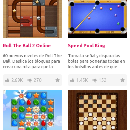
Roll The Ball 2 Online
Speed Pool King
60 nuevos niveles de Roll The
Toma la señal y dispara las
Ball. Deslice los bloques para
bolas para ponerlas todas en
crear una ruta para que la
los bolsillos antes de que
bola ruede d...
termine el tiemp...
2.69K
270
1.45K
152