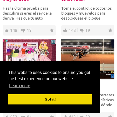
Haz la última prueba para
Toma el control de todos los
descubrir si eres el rey de la
bloques y muévelos para
deriva. Haz que tu auto
desbloquear el bloque
acelerado se despl...
amarillo. Corre contra e...
148
19
148
19
This website uses cookies to ensure you get
the best experience on our website.
Barbie Instagram Fashion Challenge
Greyhound Racing
Learn more
Ayuda a Barbie a probar todo
Apuesta tu dinero en carreras
Got it!
tipo de estilos de moda
de galgos. Vea las estadísticas
diferentes que encontró en
de cada perro y decida dónde
Tumblr. Vístela como...
depositar...