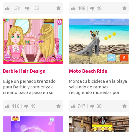
en fila vertical...
bebé más lindos. D...
1.3K
152
408
48
Barbie Hair Design
Moto Beach Ride
Elige un peinado trenzado
Monta tu bicicleta en la playa
para Barbie y comienza a
saltando de rampas
crearlo paso a paso en su
recogiendo monedas por
largo cabello dorado....
puntos y llegar a la meta p...
416
49
747
88