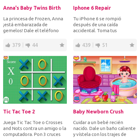
Anna's Baby Twins Birth
Iphone 6 Repair
La princesa de Frozen, Anna
Tu iPhone 6 se rompió
¡está embarazada de
después de una caída
gemelos! Dale el teléfono
accidental. Toma tus
para que llame al 911 cua...
herramientas y sigue las
instruccio...
379
44
439
51
Tic Tac Toe 2
Baby Newborn Crush
Juega Tic Tac Toe o Crosses
Cuidar a un bebé recién
and Nots contra un amigo o la
nacido. Dale un baño caliente
computadora. Pon 3 cruces
y vístela con los trajes de