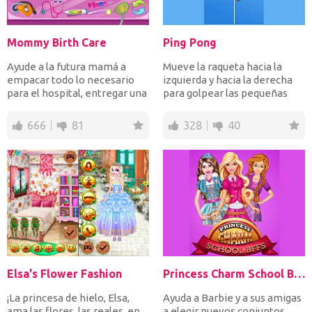
Mommy Birth Care
Ping Pong
Ayude a la futura mamá a
Mueve la raqueta hacia la
empacar todo lo necesario
izquierda y hacia la derecha
para el hospital, entregar una
para golpear las pequeñas
niña sana y cuidar...
pelotas blancas de...
666
81
328
40
Elsa's Flower Fashion
Princess Charm School Bffs
¡La princesa de hielo, Elsa,
Ayuda a Barbie y a sus amigas
ama las flores, las reales, en
a elegir nuevos conjuntos,