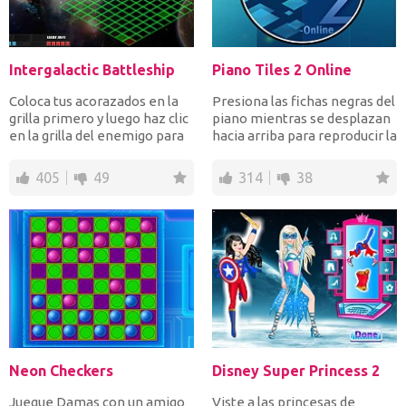
Intergalactic Battleship
Piano Tiles 2 Online
Coloca tus acorazados en la
Presiona las fichas negras del
grilla primero y luego haz clic
piano mientras se desplazan
en la grilla del enemigo para
hacia arriba para reproducir la
localizar...
canción q...
405
49
314
38
Neon Checkers
Disney Super Princess 2
Juegue Damas con un amigo
Viste a las princesas de