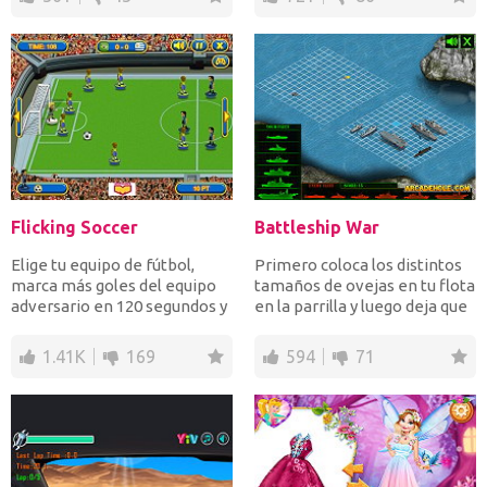
Flicking Soccer
Battleship War
Elige tu equipo de fútbol, ​​
Primero coloca los distintos
marca más goles del equipo
tamaños de ovejas en tu flota
adversario en 120 segundos y
en la parrilla y luego deja que
gana todos los...
la batal...
1.41K
169
594
71