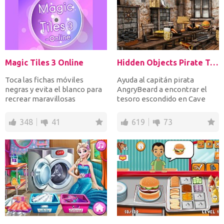
Magic Tiles 3 Online
Hidden Objects Pirate Treasure
Toca las fichas móviles
Ayuda al capitán pirata
negras y evita el blanco para
AngryBeard a encontrar el
recrear maravillosas
tesoro escondido en Cave
canciones. ¡Que te divier...
Island. Con cada error, p...
348
41
619
73