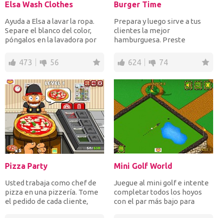
Elsa Wash Clothes
Burger Time
Ayuda a Elsa a lavar la ropa.
Prepara y luego sirve a tus
Separe el blanco del color,
clientes la mejor
póngalos en la lavadora por
hamburguesa. Preste
separado, cuél...
atención a su orden y sirva
rápido...
473
56
624
74
Pizza Party
Mini Golf World
Usted trabaja como chef de
Juegue al mini golf e intente
pizza en una pizzería. Tome
completar todos los hoyos
el pedido de cada cliente,
con el par más bajo para
prepare la pizza c...
terminar cada nivel...