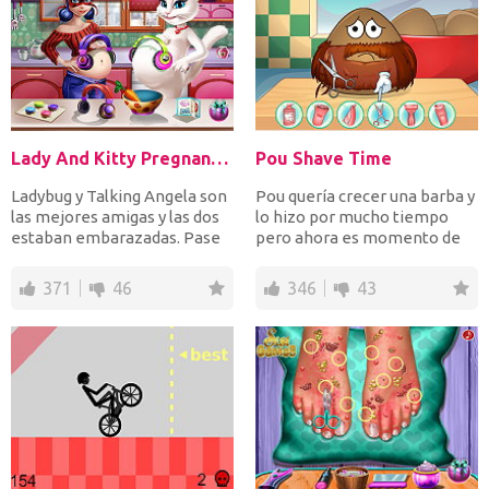
Lady And Kitty Pregnant BFFs
Pou Shave Time
Ladybug y Talking Angela son
Pou quería crecer una barba y
las mejores amigas y las dos
lo hizo por mucho tiempo
estaban embarazadas. Pase
pero ahora es momento de
el día con ambos...
razurarlo. Verás, L...
371
46
346
43