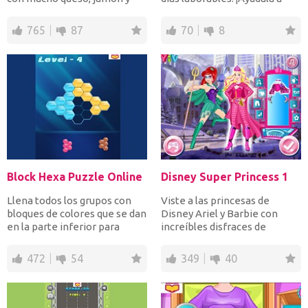
vegetales frescos. Pi...
prepararse par...
765
87
70
8
Block Hexa Puzzle Online
Disney Super Princess 1
Llena todos los grupos con
Viste a las princesas de
bloques de colores que se dan
Disney Ariel y Barbie con
en la parte inferior para
increíbles disfraces de
completar cada ni...
superhéroes y
complementa...
472
54
349
40