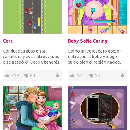
Cars
Baby Sofia Caring
Conduce tu auto en la
Como un verdadero doctor,
carretera y evita otros autos
entregue al bebé y luego
o se acabó el juego y tendrás
cuide bien al recién nacido.
que reiniciar. Cua...
Siga las instruccion...
718
83
431
50