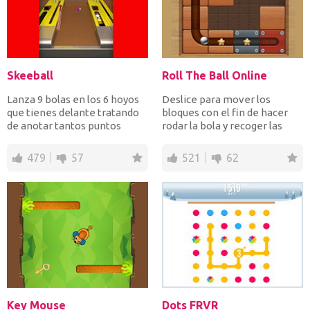
Skeeball
Roll The Ball Online
Lanza 9 bolas en los 6 hoyos
Deslice para mover los
que tienes delante tratando
bloques con el fin de hacer
de anotar tantos puntos
rodar la bola y recoger las
como sea posible me...
estrellas y el extrem...
479
57
521
62
Key Mouse
Dots FRVR