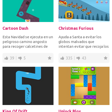
Cartoon Dash
Christmas Furious
Esta Navidad se ejecuta en un
Ayuda a Santa a evitar los
peligroso camino angosto
globos malvados que
para recoger calcetines de
intentan evitar que recoja los
Navidad y evitar c...
regalos esta Navidad....
39
5
335
43
King Of Drift
Unlock Blox