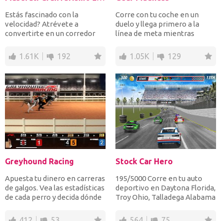
Estás fascinado con la
Corre con tu coche en un
velocidad? Atrévete a
duelo y llega primero a la
convertirte en un corredor
línea de meta mientras
que gana muchas carreras
aceleras cambiando el eng...
de...
1.61K
192
1.05K
129
Greyhound Racing
Stock Car Hero
Apuesta tu dinero en carreras
195/5000 Corre en tu auto
de galgos. Vea las estadísticas
deportivo en Daytona Florida,
de cada perro y decida dónde
Troy Ohio, Talladega Alabama
depositar...
y Sonoma Cali...
412
53
564
75