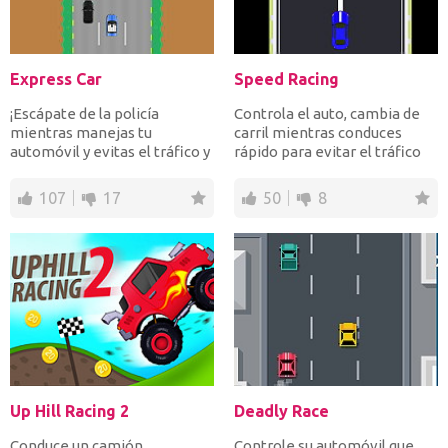
Express Car
Speed Racing
¡Escápate de la policía
Controla el auto, cambia de
mientras manejas tu
carril mientras conduces
automóvil y evitas el tráfico y
rápido para evitar el tráfico
los pozos aceite en la...
pesado. Recolect...
107
17
50
8
Up Hill Racing 2
Deadly Race
Conduce un camión
Controle su automóvil que