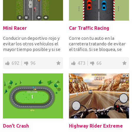
Mini Racer
Car Traffic Racing
Conducir un deportivo rojo y
Corre con tu auto en la
evitar los otros vehículos el
carretera tratando de evitar
mayor tiempo posible y si se
el tráfico. Si se bloquea, se
bloquea se a...
acabó el juego. C...
692
96
473
66
Don't Crash
Highway Rider Extreme