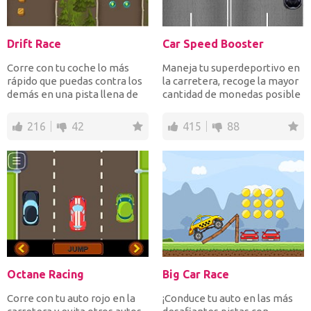
Drift Race
Car Speed Booster
Corre con tu coche lo más
Maneja tu superdeportivo en
rápido que puedas contra los
la carretera, recoge la mayor
demás en una pista llena de
cantidad de monedas posible
cajas y pozos de...
pero evita cho...
216
42
415
88
Octane Racing
Big Car Race
Corre con tu auto rojo en la
¡Conduce tu auto en las más