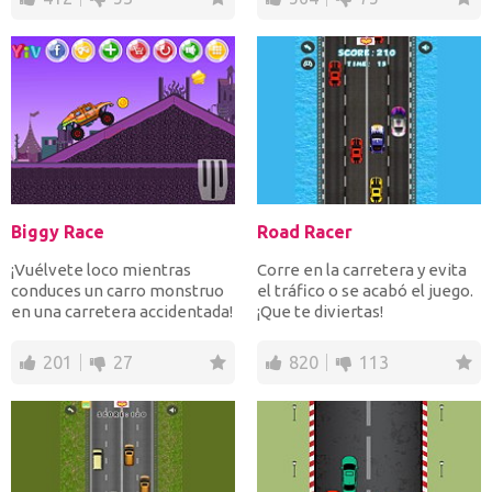
Biggy Race
Road Racer
¡Vuélvete loco mientras
Corre en la carretera y evita
conduces un carro monstruo
el tráfico o se acabó el juego.
en una carretera accidentada!
¡Que te diviertas!
Recolecta monedas...
201
27
820
113