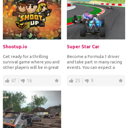
Shootup.io
Super Star Car
Get ready for a thrilling
Become a Formula 1 driver
survival game where you and
and take part in many racing
other players will be in great
events. You can expect a
danger. You fin...
realistic and diffic...
47
16
25
9