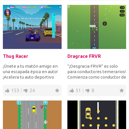
Thug Racer
Dragrace FRVR
¡Únete a tu matón amigo en
"¡Desgracia FRVR" es solo
una escapada épica en auto!
para conductores temerarios!
¡Acelera tu auto deportivo
Comienza como conductor de
intentando escapa...
camión y gana car...
153
24
51
8