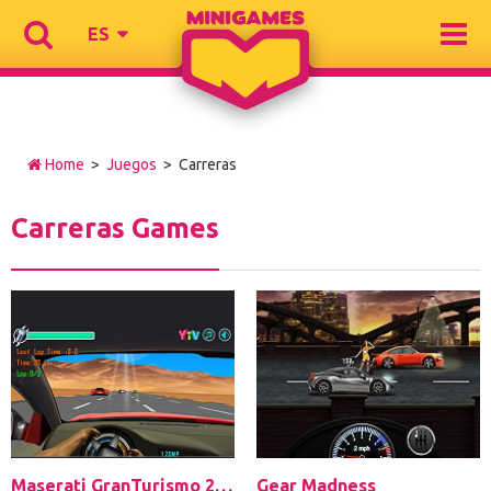
ES
Home
>
Juegos
> Carreras
Carreras Games
Maserati GranTurismo 2018
Gear Madness