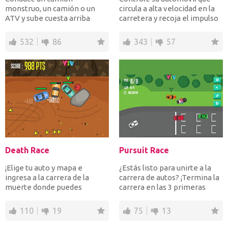
monstruo, un camión o un
circula a alta velocidad en la
ATV y sube cuesta arriba
carretera y recoja el impulso
mientras recoges monedas y
del turbo mie...
das s...
532
86
343
57
Death Race
Pursuit Race
¡Elige tu auto y mapa e
¿Estás listo para unirte a la
ingresa a la carrera de la
carrera de autos? ¡Termina la
muerte donde puedes
carrera en las 3 primeras
destruir y derribar a otros...
posiciones par...
110
19
75
13