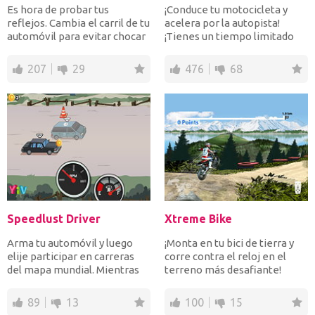
Es hora de probar tus
¡Conduce tu motocicleta y
reflejos. Cambia el carril de tu
acelera por la autopista!
automóvil para evitar chocar
¡Tienes un tiempo limitado
contra el otro...
para llegar a la lín...
207
29
476
68
Speedlust Driver
Xtreme Bike
Arma tu automóvil y luego
¡Monta en tu bici de tierra y
elije participar en carreras
corre contra el reloj en el
del mapa mundial. Mientras
terreno más desafiante!
conduces recoge m...
¡Acelera para sal...
89
13
100
15