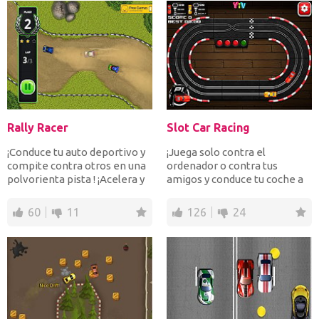
Rally Racer
Slot Car Racing
¡Conduce tu auto deportivo y
¡Juega solo contra el
compite contra otros en una
ordenador o contra tus
polvorienta pista ! ¡Acelera y
amigos y conduce tu coche a
derrapa en l...
la máxima velocidad! Compl...
60
11
126
24