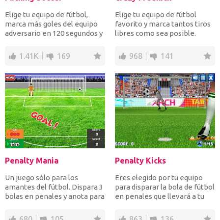
Elige tu equipo de fútbol, ​​
Elige tu equipo de fútbol
marca más goles del equipo
favorito y marca tantos tiros
adversario en 120 segundos y
libres como sea posible.
gana todos los...
Toque para establec...
1.41K
169
968
141
Penalty Mania
Penalty Kicks
Un juego sólo para los
Eres elegido por tu equipo
amantes del fútbol. Dispara 3
para disparar la bola de fútbol
bolas en penales y anota para
en penales que llevará a tu
subir de nivel....
equipo a la...
680
105
863
136