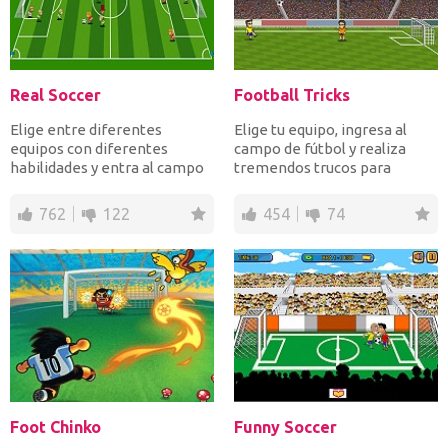
Real Soccer
Football Tricks
Elige entre diferentes
Elige tu equipo, ingresa al
equipos con diferentes
campo de fútbol y realiza
habilidades y entra al campo
tremendos trucos para
para jugar fútbol real. C...
marcar goles de todo tip...
762
122
454
74
Foot Chinko
Funny Soccer