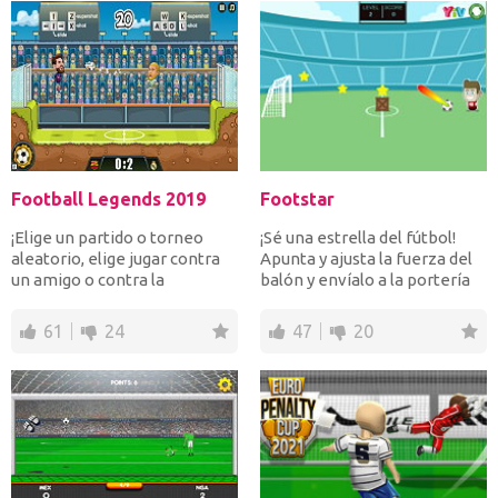
Football Legends 2019
Footstar
¡Elige un partido o torneo
¡Sé una estrella del fútbol!
aleatorio, elige jugar contra
Apunta y ajusta la fuerza del
un amigo o contra la
balón y envíalo a la portería
inteligencia artifici...
luego de re...
61
24
47
20