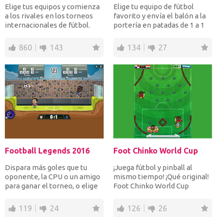
Elige tus equipos y comienza
Elige tu equipo de fútbol
a los rivales en los torneos
favorito y envía el balón a la
internacionales de fútbol.
portería en patadas de 1 a 1
Gana los 94 par...
para marcar mu...
860
143
134
27
Football Legends 2016
Foot Chinko World Cup
Dispara más goles que tu
¡Juega fútbol y pinball al
oponente, la CPU o un amigo
mismo tiempo! ¡Qué original!
para ganar el torneo, o elige
Foot Chinko World Cup
jugar partidas a...
tendrá lugar en Rusia...
119
24
126
26