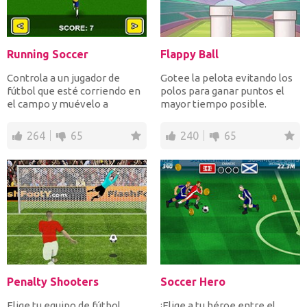
Running Soccer
Flappy Ball
Controla a un jugador de
Gotee la pelota evitando los
fútbol que esté corriendo en
polos para ganar puntos el
el campo y muévelo a
mayor tiempo posible.
izquierda y derecha para...
Cuanto tiempo puedes s...
264
65
240
65
Penalty Shooters
Soccer Hero
Elige tu equipo de fútbol
¡Elige a tu héroe entre el