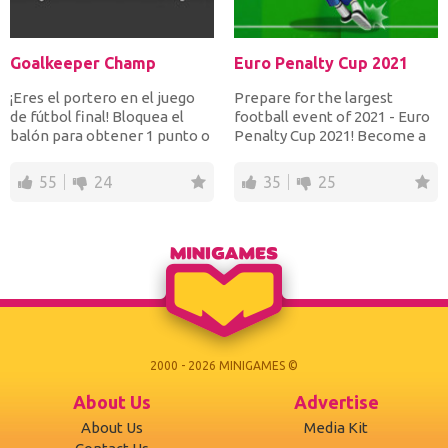
Goalkeeper Champ
Euro Penalty Cup 2021
¡Eres el portero en el juego
Prepare for the largest
de fútbol final! Bloquea el
football event of 2021 - Euro
balón para obtener 1 punto o
Penalty Cup 2021! Become a
atrapala con...
player in the best...
55
24
35
25
2000 - 2026 MINIGAMES ©
About Us
Advertise
About Us
Media Kit