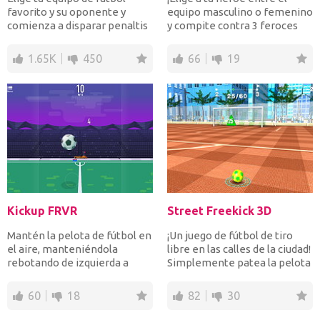
favorito y su oponente y
equipo masculino o femenino
comienza a disparar penaltis
y compite contra 3 feroces
en un estadio lleno...
oponentes en el e...
1.65K
450
66
19
Kickup FRVR
Street Freekick 3D
Mantén la pelota de fútbol en
¡Un juego de fútbol de tiro
el aire, manteniéndola
libre en las calles de la ciudad!
rebotando de izquierda a
Simplemente patea la pelota
derecha, pero no la d...
desde dif...
60
18
82
30