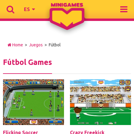
ES
Home
>
Juegos
> Fútbol
Fútbol Games
Flicking Soccer
Crazy Freekick