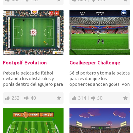
Footgolf Evolution
Goalkeeper Challenge
Patea la pelota de fútbol
Sé el portero y toma la pelota
evitando los obstáculos y
para evitar que los
ponla dentro del agujero para
oponentes anoten goles. Pon
ganar. Una combina...
a prueba tus habilida...
252
40
314
50