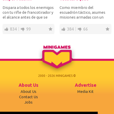
Dispara a todos los enemigos
Como miembro del
con tu rifle de francotirador y
escuadrón táctico, asumes
el alcance antes de que se
misiones armadas con un
acabe el tie...
arma de francotirador, balas
limi...
834
99
384
66
2000 - 2026 MINIGAMES ©
About Us
Advertise
About Us
Media Kit
Contact Us
Jobs