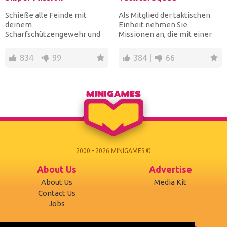
Schieße alle Feinde mit
Als Mitglied der taktischen
deinem
Einheit nehmen Sie
Scharfschützengewehr und
Missionen an, die mit einer
Zielfernrohr ab, bevor die
Scharfschützenwaffe, begr...
Zeit abgelaufen i...
834
99
384
66
2000 - 2026 MINIGAMES ©
About Us
Advertise
About Us
Media Kit
Contact Us
Jobs