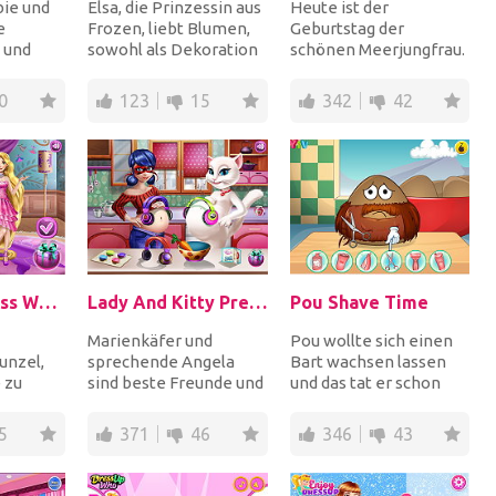
bie und
Elsa, die Prinzessin aus
Heute ist der
e
Frozen, liebt Blumen,
Geburtstag der
 und
sowohl als Dekoration
schönen Meerjungfrau.
als auch auf ihren
Warum gibst du ihr
Klamotten!...
nicht eine perfekte
0
123
15
342
42
S...
Umarbeitun...
Goldie Princess Wardrobe Cleaning
Lady And Kitty Pregnant BFFs
Pou Shave Time
Marienkäfer und
Pou wollte sich einen
unzel,
sprechende Angela
Bart wachsen lassen
 zu
sind beste Freunde und
und das tat er schon
t
zufällig beide
lange, aber es ist Zeit,
e
schwanger. Verbringen
ihn zu rasie...
5
371
46
346
43
..
Sie de...