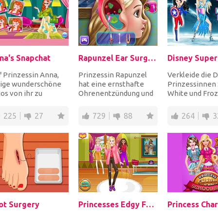
na's Snapchat
Rapunzel Ear Surgery
f Prinzessin Anna,
Prinzessin Rapunzel
Verkleide die 
nige wunderschöne
hat eine ernsthafte
Prinzessinnen
os von ihr zu
Ohrenentzündung und
White und Froz
hen, um sie auf
sie braucht eine
in fantastische
apchat
Operation. Seien Sie
Superhelden-
225
27
729
88
264
3
hzuladen....
ih...
Kostümen...
ot Surgery
Princesses Edgy Fashion