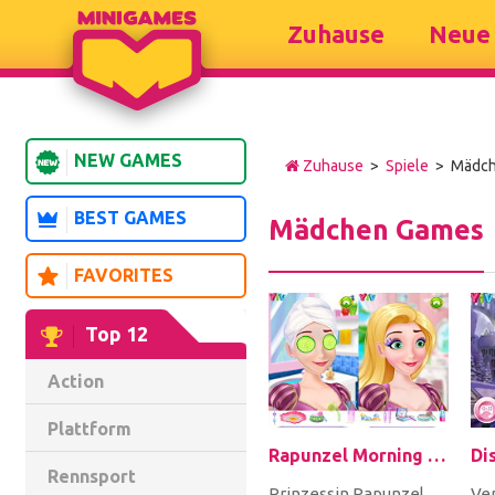
Zuhause
Neue 
NEW GAMES
Zuhause
>
Spiele
> Mädc
BEST GAMES
Mädchen Games
FAVORITES
Top 12
Action
Plattform
Rapunzel Morning Makeup Fashion
Rennsport
Prinzessin Rapunzel
Ver