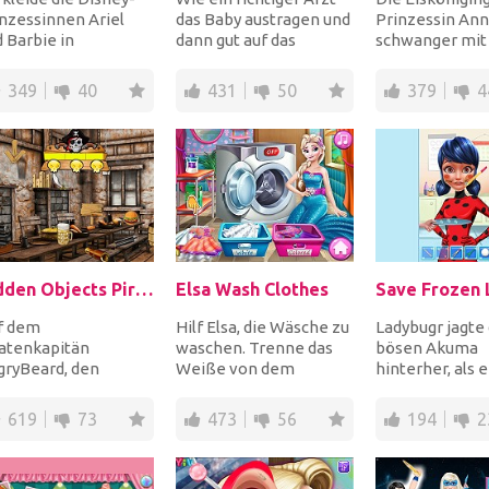
nzessinnen Ariel
das Baby austragen und
Prinzessin Anna
 Barbie in
dann gut auf das
schwanger mit
tastischen
Neugeborene
Zwillingen! Ge
perhelden-
aufpassen. Folgen Sie
ihr das Telefon
349
40
431
50
379
4
tümen und statte...
den...
anz...
Hidden Objects Pirate Treasure
Elsa Wash Clothes
f dem
Hilf Elsa, die Wäsche zu
Ladybugr jagte
ratenkapitän
waschen. Trenne das
bösen Akuma
gryBeard, den
Weiße von dem
hinterher, als e
steckten Schatz in
Farbigen, lege sie
einfrierte. Sc
e Island zu finden.
separat in die
Sie zuerst das 
619
73
473
56
194
2
 jedem Fehle...
Waschma...
be...