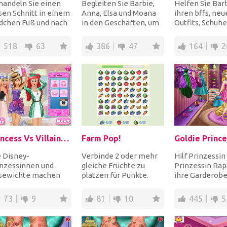
handeln Sie einen
Begleiten Sie Barbie,
Helfen Sie Bar
sen Schnitt in einem
Anna, Elsa und Moana
ihren bffs, neu
dchen Fuß und nach
in den Geschäften, um
Outfits, Schuhe
ner Woche, wenn die
Kleidung, Schuhe, Hüte,
Accessoires in
de geheilt...
Schals und...
passenden,
518
63
386
47
164
2
wunderschönen 
Princess Vs Villains Selfie Contest
Farm Pop!
 Disney-
Verbinde 2 oder mehr
Hilf Prinzessin
inzessinnen und
gleiche Früchte zu
Prinzessin Rap
sewichte machen
platzen für Punkte.
ihre Garderobe
nen Mode-Selfie-
Schaffe es, die
säubern. Zuers
ttbewerb! Ziehe
Zielanzahl jeder
nehmen Sie all
73
9
81
10
445
5
rst die Prinz...
Frucht...
Gegenstände a.