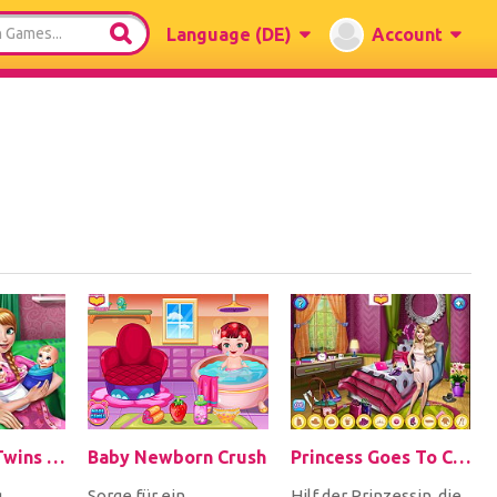
Language
(DE)
Account
Anna's Baby Twins Birth
Baby Newborn Crush
Princess Goes To Charm School
g
Sorge für ein
Hilf der Prinzessin, die