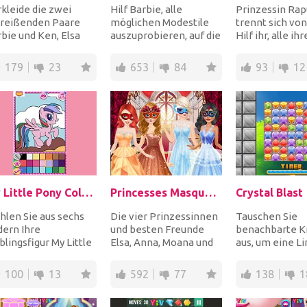
kleide die zwei
Hilf Barbie, alle
Prinzessin Rap
nreißenden Paare
möglichen Modestile
trennt sich von
bie und Ken, Elsa
auszuprobieren, auf die
Hilf ihr, alle i
 Jack für den
sie auf Tumblr
im Raum zu fin
ter. Wählen Sie
gestoßen ist. Zieh sie...
ihre Tas...
179
23
653
84
93
12
me...
My Little Pony Coloring Book
Princesses Masquerade Party
Crystal Blast
len Sie aus sechs
Die vier Prinzessinnen
Tauschen Sie
dern Ihre
und besten Freunde
benachbarte Kr
blingsfigur My Little
Elsa, Anna, Moana und
aus, um eine Li
y und färben Sie sie
Ariel feiern eine
oder mehr gle
 den schönsten...
Maskenparty für ih...
Kristallen zu bil
100
13
592
77
138
1