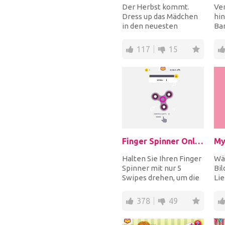
Der Herbst kommt.
Ver
Dress up das Mädchen
hi
in den neuesten
Bar
Modetrends. Wählen
und
Sie einen lässigen Look
Win
117
15
od...
war
Finger Spinner Online
Halten Sie Ihren Finger
Wäh
Spinner mit nur 5
Bil
Swipes drehen, um die
Lie
beste Aufnahme für
Pon
den Rest einzuste...
mit
378
49