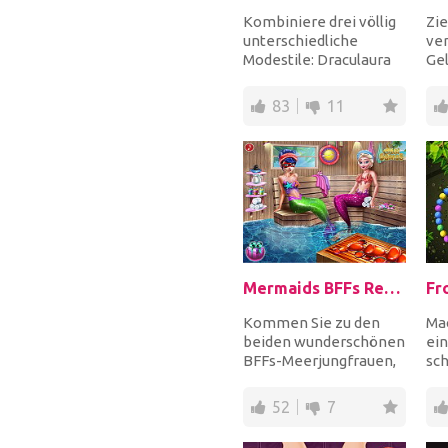
Kombiniere drei völlig
Zie
unterschiedliche
ve
Modestile: Draculaura
Gel
von Monster High,
lä
Barbie und Frozen Qu...
Lo
83
11
mit.
Mermaids BFFs Realife Sauna
Fr
Kommen Sie zu den
Ma
beiden wunderschönen
ein
BFFs-Meerjungfrauen,
sch
die sich gemeinsam in
au
der Sauna entspan...
gle
52
7