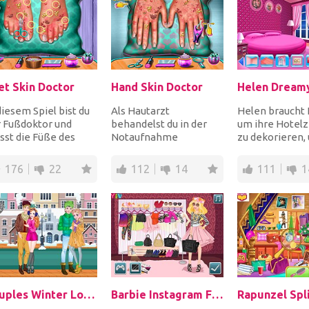
et Skin Doctor
Hand Skin Doctor
diesem Spiel bist du
Als Hautarzt
Helen braucht H
r Fußdoktor und
behandelst du in der
um ihre Hotel
st die Füße des
Notaufnahme
zu dekorieren,
chens von Bazillen,
Patienten mit
Bild im Interne
terien und Pi...
besonders schlimmen
hochzuladen. Ers
176
22
112
14
111
1
Handinfektionen. Be...
Couples Winter Looks
Barbie Instagram Fashion Challenge