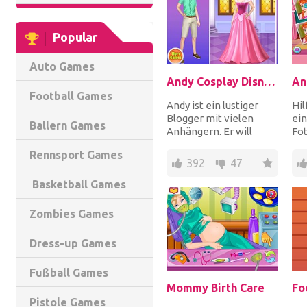
Popular
Auto Games
Andy Cosplay Disney Princesses
An
Football Games
Andy ist ein lustiger
Hil
Blogger mit vielen
ei
Ballern Games
Anhängern. Er will
Fot
seine Anhänger
mac
Rennsport Games
überraschen, er wird
Sn
392
47
cosp...
hoc
Basketball Games
Zombies Games
Dress-up Games
Fußball Games
Mommy Birth Care
Fo
Pistole Games