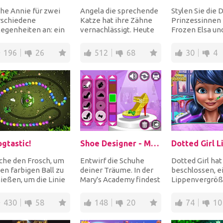
he Annie für zwei
Angela die sprechende
Stylen Sie die 
rschiedene
Katze hat ihre Zähne
Prinzessinnen 
egenheiten an: ein
vernachlässigt. Heute
Frozen Elsa un
ssiger und bequemer
fühlte sie einen
Rapunzel für e
ok zum Ausgehen
scharfen Schmerz a...
verrückte Rock
196
26
512
68
30
4
..
Part...
ogtastic!
Shoe Designer - Marie's Girl Games
che den Frosch, um
Entwirf die Schuhe
Dotted Girl hat
en farbigen Ball zu
deiner Träume. In der
beschlossen, e
ießen, um die Linie
Mary's Academy findest
Lippenvergröß
s mindestens 3
du alle möglichen
machen zu lass
ichfarbigen K...
Materialien, Farb...
du bist ihr Dokt
430
58
148
20
74
10
Verw...