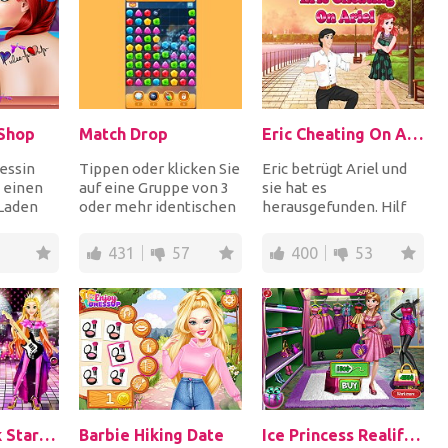
Shop
Match Drop
Eric Cheating On Ariel
essin
Tippen oder klicken Sie
Eric betrügt Ariel und
t einen
auf eine Gruppe von 3
sie hat es
Laden
oder mehr identischen
herausgefunden. Hilf
hr dabei,
Diamanten, um sie
ihr, ihre Sachen zu
abzuwerfen, wä...
packen und sie dann so
431
57
400
53
an...
Princess Rock Star Party
Barbie Hiking Date
Ice Princess Realife Shopping