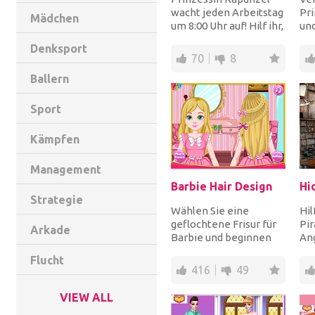
wacht jeden Arbeitstag
Pri
Mädchen
um 8:00 Uhr auf! Hilf ihr,
und
sich auf einen
fan
Denksport
Arbeitstag vor...
Su
70
8
Kos
Ballern
Sport
Kämpfen
Management
Barbie Hair Design
Strategie
Wählen Sie eine
Hil
geflochtene Frisur für
Pi
Arkade
Barbie und beginnen
An
Sie es Schritt für Schritt
ver
Flucht
in ihrem lang...
Cav
416
49
Mit
VIEW ALL