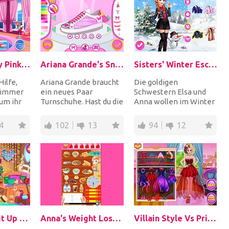
Helen Dreamy Pink House
Ariana Grande's Sneaker Designer
Sisters' Winter Escape
ilfe,
Ariana Grande braucht
Die goldigen
zimmer
ein neues Paar
Schwestern Elsa und
 um ihr
Turnschuhe. Hast du die
Anna wollen im Winter
t
Fähigkeiten eines
an einen warmen Ort.
tell...
Modedesigners, um di...
Wähle zuerst die
4
102
13
94
12
süßest...
Rapunzel Split Up With Flynn
Anna's Weight Loss Program
Villain Style Vs Princess Style