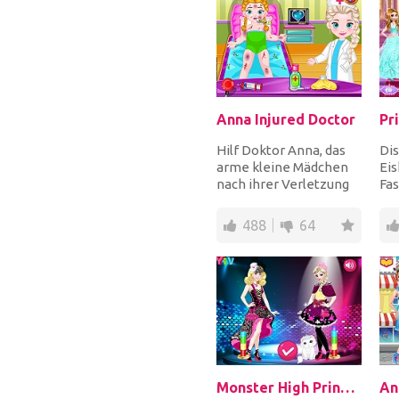
Anna Injured Doctor
Hilf Doktor Anna, das
Di
arme kleine Mädchen
Eis
nach ihrer Verletzung
Fas
zu behandeln.
ne
Überprüfen Sie ihre
sin
488
64
Te...
be..
Monster High Princess Fashion Mix