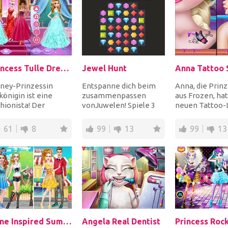
Princess Tulle Dress Art Photo
Jewel Hunt
Anna Tattoo 
sney-Prinzessin
Entspanne dich beim
Anna, die Prinz
königin ist eine
zusammenpassen
aus Frozen, ha
hionista! Der
vonJuwelen! Spiele 3
neuen Tattoo-
ueste Modetrend
oder mehr identische
eröffnet! Hilf i
d Tüllkleider und sie
Juwelen und erreiche
ihren Kunde...
61
8
99
13
99
13
.
d...
Anne Inspired Summer Fashion
Angela Real Dentist