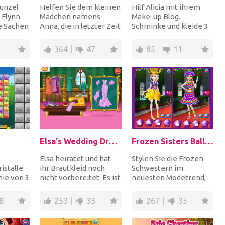
unzel
Helfen Sie dem kleinen
Hilf Alicia mit ihrem
 Flynn.
Mädchen namens
Make-up Blog.
hre Sachen
Anna, die in letzter Zeit
Schminke und kleide 3
den, um
an Gewicht
Models im
zugenommen hat, um
Prinzessinen- und
364
47
85
11
eine g...
Schurkenstil u...
Elsa's Wedding Dress
Frozen Sisters Balloon Dress Look
Elsa heiratet und hat
Stylen Sie die Frozen
istalle
ihr Brautkleid noch
Schwestern im
nie von 3
nicht vorbereitet. Es ist
neuesten Modetrend,
ichen
der letzte Moment.
den Ballonkleidern.
den,...
Können Sie ih...
Außer den Kleidern
8
253
33
267
35
bekom...