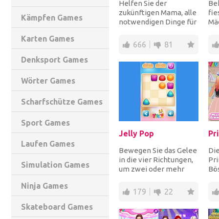
Helfen Sie der
Be
zukünftigen Mama, alle
fie
Kämpfen Games
notwendigen Dinge für
Mä
das Krankenhaus zu
ei
Karten Games
packen, ein gesundes...
Wun
666
81
Denksport Games
Wörter Games
Scharfschütze Games
Sport Games
Jelly Pop
Laufen Games
Bewegen Sie das Gelee
Die
in die vier Richtungen,
Pr
Simulation Games
um zwei oder mehr
Bö
gleiche Gelee
ei
Ninja Games
zusammenzubringen,
We
179
22
um...
zue
Skateboard Games