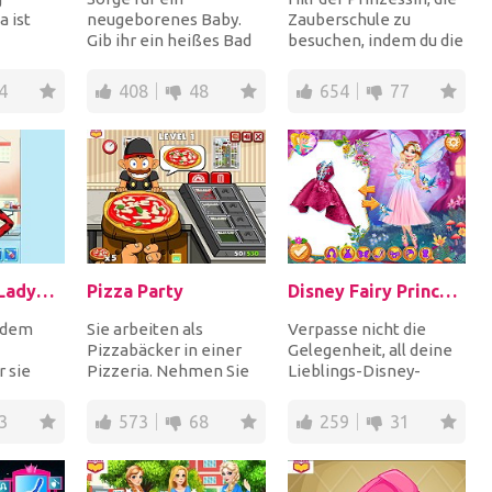
 ist
neugeborenes Baby.
Zauberschule zu
Gib ihr ein heißes Bad
besuchen, indem du die
ben Sie
und ziehe sie in den
versteckten Objekte in
, um 911
süßesten Babyoutfits
ihrem Schlafz...
4
408
48
654
77
an...
Save Frozen Ladybug
Pizza Party
Disney Fairy Princesses
 dem
Sie arbeiten als
Verpasse nicht die
Pizzabäcker in einer
Gelegenheit, all deine
r sie
Pizzeria. Nehmen Sie
Lieblings-Disney-
hmelzen
die Bestellung von
Prinzessinnen in Feen
Eis und
jedem Kunden
zu verwandeln. Du...
3
573
68
259
31
entgegen,...