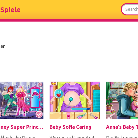
Spiele
hen
Disney Super Princess 1
Baby Sofia Caring
kleide die Disney-
Wie ein richtiger Arzt
Die Eiskönigin