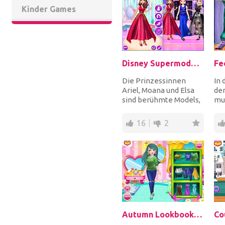
Kinder Games
Disney Supermodel Fashion Show 1
Fe
Die Prinzessinnen
In 
Ariel, Moana und Elsa
de
sind berühmte Models,
mus
die an den besten
Mäd
Modeschauen
Bak
16
2
weltweit...
Autumn Lookbook Fashion