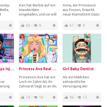
Disney-
Ken hat Barbie auf ein
Anna, die Prinzessin
Belle,
Wanderdate
aus Frozen, braucht
d
eingeladen, und sie will
neue Klamotten! Dazu
ine
dafür super aussehen!
steht zuallererst ein
star-
Hilf ihr mit einem...
Shopping-Trip a...
60
8
67
9
Dotted Girl Lips Injections
Princess Ava Real Dentist
Girl Baby Dentist
Prinzessin Ava hat ein
Als ein Mädchen
ine
Loch im Zahn! Als ihr
zahnärztliche
erung
Zahnarzt liegt es an dir,
Versorgung der
en, und
ihr das perfekte
Patienten schlechte
or!
Lächeln zu...
Zähne. Genießen!
74
10
96
13