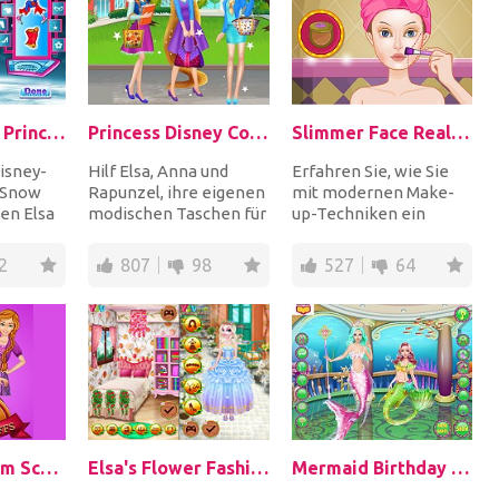
Disney Super Princess 2
Princess Disney College Bag
Slimmer Face Real Makeup
Disney-
Hilf Elsa, Anna und
Erfahren Sie, wie Sie
 Snow
Rapunzel, ihre eigenen
mit modernen Make-
en Elsa
modischen Taschen für
up-Techniken ein
n
das College zu
Gesicht schlanker
entwerfen und zu
aussehen lassen.
2
807
98
527
64
mac...
Markiere...
Princess Charm School Bffs
Elsa's Flower Fashion
Mermaid Birthday Makeover