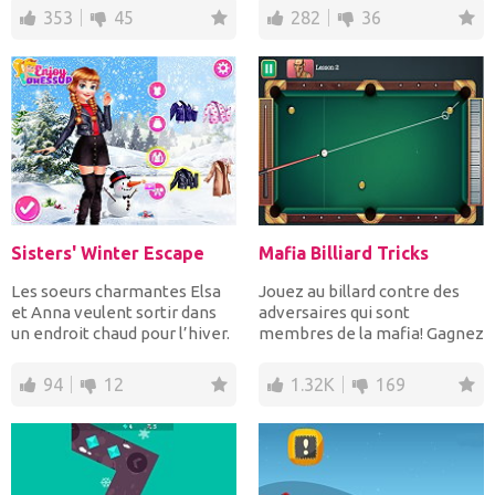
353
45
282
36
Sisters' Winter Escape
Mafia Billiard Tricks
Les soeurs charmantes Elsa
Jouez au billard contre des
et Anna veulent sortir dans
adversaires qui sont
un endroit chaud pour l’hiver.
membres de la mafia! Gagnez
Choisissez le...
leur respect en battan...
94
12
1.32K
169