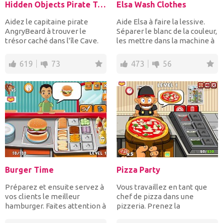
Hidden Objects Pirate Treasure
Elsa Wash Clothes
Aidez le capitaine pirate
Aide Elsa à faire la lessive.
AngryBeard à trouver le
Séparer le blanc de la couleur,
trésor caché dans l'île Cave.
les mettre dans la machine à
Avec chaque erre...
laver sép...
619
73
473
56
Burger Time
Pizza Party
Préparez et ensuite servez à
Vous travaillez en tant que
vos clients le meilleur
chef de pizza dans une
hamburger. Faites attention à
pizzeria. Prenez la
leur commande et...
commande de chaque client,