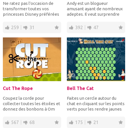
Ne ratez pas l'occasion de
Andy est un blogueur
transformer toutes vos
amusant ayant de nombreux
princesses Disney préférées
adeptes. Il veut surprendre
en fées. Vous pouvez...
ses adeptes, il va cospla...
259
31
392
47
Cut The Rope
Bell The Cat
Coupez la corde pour
Faites un cercle autour du
collecter toutes les étoiles et
chat en cliquant sur les points
donnez des bonbons à Om
verts pour les rendre jaunes
Nom pour compléter chaq...
là où le cha...
567
68
175
21