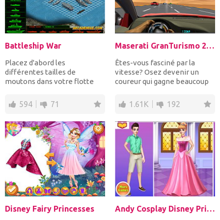
Battleship War
Maserati GranTurismo 2018
Placez d'abord les
Êtes-vous fasciné par la
différentes tailles de
vitesse? Osez devenir un
moutons dans votre flotte
coureur qui gagne beaucoup
sur la grille et que la bataill...
d'argent en gagnant de...
594
71
1.61K
192
Disney Fairy Princesses
Andy Cosplay Disney Princesses