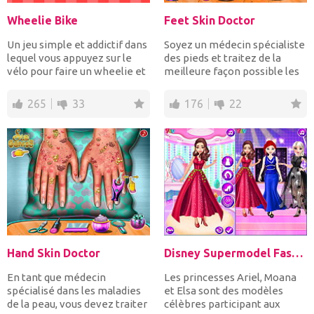
Wheelie Bike
Feet Skin Doctor
Un jeu simple et addictif dans
Soyez un médecin spécialiste
lequel vous appuyez sur le
des pieds et traitez de la
vélo pour faire un wheelie et
meilleure façon possible les
lâchez pour...
pieds de la fi...
265
33
176
22
Hand Skin Doctor
Disney Supermodel Fashion Show 1
En tant que médecin
Les princesses Ariel, Moana
spécialisé dans les maladies
et Elsa sont des modèles
de la peau, vous devez traiter
célèbres participant aux