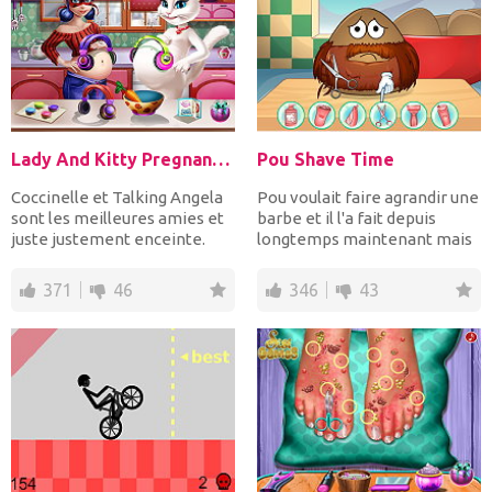
Lady And Kitty Pregnant BFFs
Pou Shave Time
Coccinelle et Talking Angela
Pou voulait faire agrandir une
sont les meilleures amies et
barbe et il l'a fait depuis
juste justement enceinte.
longtemps maintenant mais
Passer la journé...
il est temps d...
371
46
346
43