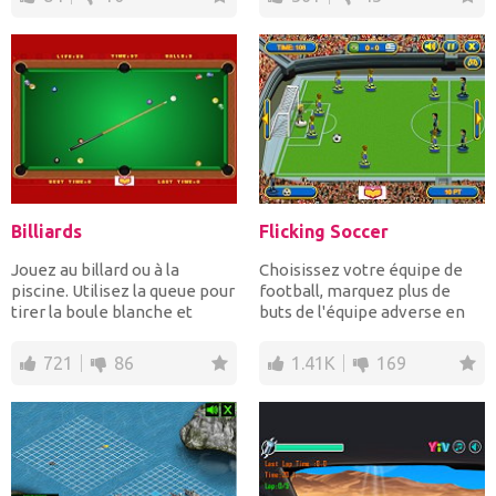
Billiards
Flicking Soccer
Jouez au billard ou à la
Choisissez votre équipe de
piscine. Utilisez la queue pour
football, marquez plus de
tirer la boule blanche et
buts de l'équipe adverse en
obtenir toutes le...
120 secondes et...
721
86
1.41K
169