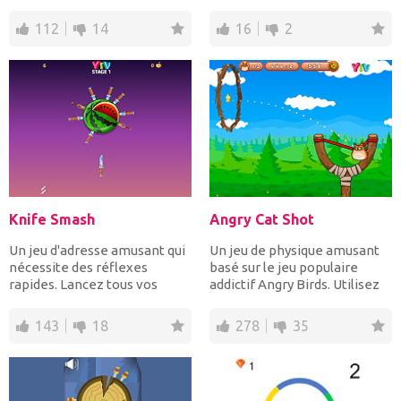
à l'urgence les mai...
meilleurs défilés de m...
112
14
16
2
Knife Smash
Angry Cat Shot
Un jeu d'adresse amusant qui
Un jeu de physique amusant
nécessite des réflexes
basé sur le jeu populaire
rapides. Lancez tous vos
addictif Angry Birds. Utilisez
couteaux pour frapper...
un lance-pierre...
143
18
278
35