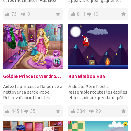
et les méchantes! Habillez
apparaître pour gagner les
les princesses...
points. Collectez le n...
73
9
81
10
Goldie Princess Wardrobe Cleaning
Run Bimboo Run
Aidez la princesse Raiponce à
Aidez le Père Noël à
nettoyer sa garde-robe.
rassembler toutes les étoiles
Retirez d'abord tous les
et les cadeaux pendant qu'il
objets de la pile...
court en sautant...
445
55
234
29