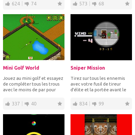
pr...
624
74
573
68
Mini Golf World
Sniper Mission
Jouez au mini golf et essayez
Tirez sur tous les ennemis
de compléter tous les trous
avec votre fusil de tireur
avec le moins de par pour
d'élite et la portée avant le
finir chaque niv...
temps impart...
337
40
834
99