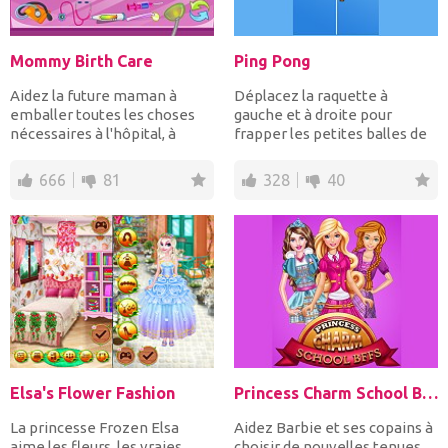
Mommy Birth Care
Ping Pong
Aidez la future maman à
Déplacez la raquette à
emballer toutes les choses
gauche et à droite pour
nécessaires à l'hôpital, à
frapper les petites balles de
donner naissance à...
ping-pong blanches pour...
666
81
328
40
Elsa's Flower Fashion
Princess Charm School Bffs
La princesse Frozen Elsa
Aidez Barbie et ses copains à
aime les fleurs, les vraies,
choisir de nouvelles tenues,