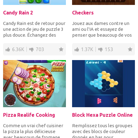
Candy Rain 2
Checkers
Candy Rain est de retour pour
Jouez aux dames contre un
une action de jeu de puzzle 3
ami ou l'IA et essayez de
plus douce. Échangez des
penser que beaucoup de vos
bonbons adjacen...
adversaires et de...
6.36K
703
1.37K
153
Pizza Realife Cooking
Block Hexa Puzzle Online
Comme un vrai chef cuisiner
Remplissez tous les groupes
la pizza la plus délicieuse
avec des blocs de couleur
avec beaucoup de fromage,
donnés en bas pour