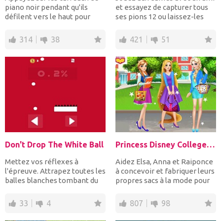
piano noir pendant qu'ils
et essayez de capturer tous
défilent vers le haut pour
ses pions 12 ou laissez-les
jouer la chanso...
sans mouvements...
314
38
421
51
Don't Drop The White Ball
Princess Disney College Bag
Mettez vos réflexes à
Aidez Elsa, Anna et Raiponce
l'épreuve. Attrapez toutes les
à concevoir et fabriquer leurs
balles blanches tombant du
propres sacs à la mode pour
haut en déplaçan...
le collège....
33
4
807
98