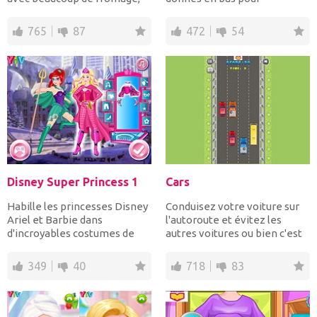
jambon et légumes...
compléter chaque niveau dif...
765
87
472
54
Disney Super Princess 1
Cars
Habille les princesses Disney
Conduisez votre voiture sur
Ariel et Barbie dans
l'autoroute et évitez les
d'incroyables costumes de
autres voitures ou bien c'est
super-héros et acce...
fini et...
349
40
718
83