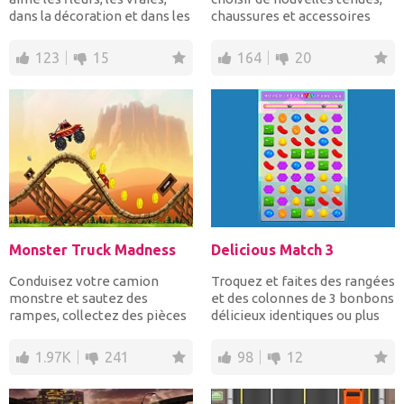
dans la décoration et dans les
chaussures et accessoires
robes! Rejoign...
dans des styles...
123
15
164
20
Monster Truck Madness
Delicious Match 3
Conduisez votre camion
Troquez et faites des rangées
monstre et sautez des
et des colonnes de 3 bonbons
rampes, collectez des pièces
délicieux identiques ou plus
et ne basculez pas jusqu&#...
pour les éc...
1.97K
241
98
12