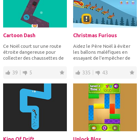
Cartoon Dash
Christmas Furious
Ce Noël court sur une route
Aidez le Père Noël à éviter
étroite dangereuse pour
les ballons maléfiques en
collecter des chaussettes de
essayant de l'empêcher de
Noël tout en évitan...
collectionner le...
39
5
335
43
King Of Drift
Unlock Blox