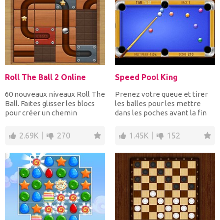
Roll The Ball 2 Online
Speed Pool King
60 nouveaux niveaux Roll The
Prenez votre queue et tirer
Ball. Faites glisser les blocs
les balles pour les mettre
pour créer un chemin
dans les poches avant la fin
permettant de faire...
du temps. Vous p...
2.69K
270
1.45K
152