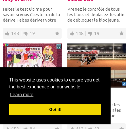
Faites le test ultime pour
Prenez le contrôle de tous
savoir si vous êtes le roi de la
les blocs et déplacez-les afin
dérive. Faites dériver votre
de débloquer le bloc jaune.
voiture de...
Coursez contr...
148
19
148
19
This website uses cookies to ensure you get
the best experience on our website.
Barbie Instagram Fashion Challenge
Greyhound Racing
Learn more
Aide Barbie à essayer toutes
Pariez votre argent sur les
Got it!
sortes de styles de mode
courses de lévriers. Voir les
différents qu'elle est tombée
statistiques pour chaque
sur Tumblr....
chien et décider...