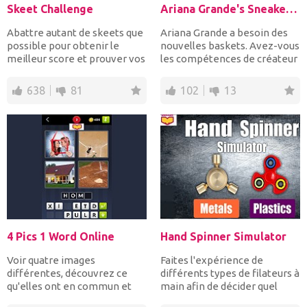
Skeet Challenge
Ariana Grande's Sneaker Designer
Abattre autant de skeets que
Ariana Grande a besoin des
possible pour obtenir le
nouvelles baskets. Avez-vous
meilleur score et prouver vos
les compétences de créateur
excellentes comp...
de mode pour cr...
638
81
102
13
4 Pics 1 Word Online
Hand Spinner Simulator
Voir quatre images
Faites l'expérience de
différentes, découvrez ce
différents types de filateurs à
qu'elles ont en commun et
main afin de décider quel
tapez le mot pour complét...
type d'ache...