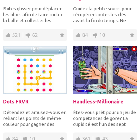
Faites glisser pour déplacer
Guidez la petite souris pour
les blocs afin de faire rouler
récupérer toutes les clés
la balle et collecter les
avant la fin du temps. Ne
étoiles et la...
heurtez pas les ob...
521
62
84
10
Dots FRVR
Handless-Millionaire
Détendez et amusez-vous en
Êtes-vous prêt pour un jeu de
reliant les points de même
compétances de gore? La
couleur pour gagner des
cupidité est l’un des sept
points! Reliez 4 poin...
péchés, mais vous...
84
10
361
43