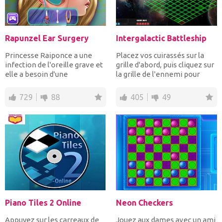
Rapunzel Ear Surgery
Intergalactic Battleship
Princesse Raiponce a une
Placez vos cuirassés sur la
infection de l'oreille grave et
grille d'abord, puis cliquez sur
elle a besoin d'une
la grille de l'ennemi pour
intervention ch...
loca...
729
88
405
49
Piano Tiles 2 Online
Neon Checkers
Appuyez sur les carreaux de
Jouez aux dames avec un ami