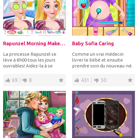
Rapunzel Morning Makeup Fashion
Baby Sofia Caring
La princesse Rapunzel se
Comme un vrai médecin
lève à 8h00 tous les jours
livrer le bébé et ensuite
ouvrables! Aidez-la à se
prendre soin du nouveau-né.
préparer pour une jour...
Suivez les instructions...
69
8
431
50