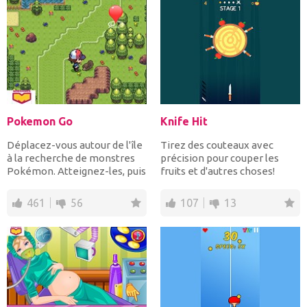
Pokemon Go
Knife Hit
Déplacez-vous autour de l'île
Tirez des couteaux avec
à la recherche de monstres
précision pour couper les
Pokémon. Atteignez-les, puis
fruits et d'autres choses!
lancez Pok...
Insérez tous les coute...
461
56
107
13