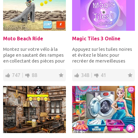
Moto Beach Ride
Magic Tiles 3 Online
Montez sur votre vélo à la
Appuyez sur les tuiles noires
plage en sautant des rampes
et évitez le blanc pour
en collectant des pièces pour
recréer de merveilleuses
les points et e...
chansons. S'amuse...
747
88
348
41