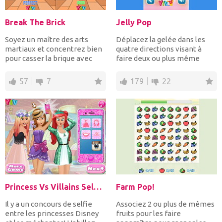
Break The Brick
Jelly Pop
Soyez un maître des arts
Déplacez la gelée dans les
martiaux et concentrez bien
quatre directions visant à
pour casser la brique avec
faire deux ou plus même
votre main nue au b...
gelée de contact afin...
57
7
179
22
Princess Vs Villains Selfie Contest
Farm Pop!
Il y a un concours de selfie
Associez 2 ou plus de mêmes
entre les princesses Disney
fruits pour les faire