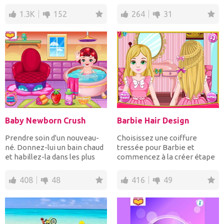
croix dans une r...
héros incroyables...
1.3K
152
264
31
Baby Newborn Crush
Barbie Hair Design
Prendre soin d'un nouveau-
Choisissez une coiffure
né. Donnez-lui un bain chaud
tressée pour Barbie et
et habillez-la dans les plus
commencez à la créer étape
belles tenue...
par étape dans ses longs...
408
48
416
49