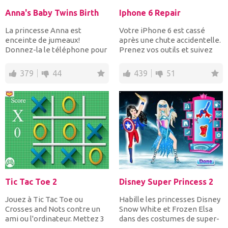
Anna's Baby Twins Birth
Iphone 6 Repair
La princesse Anna est
Votre iPhone 6 est cassé
enceinte de jumeaux!
après une chute accidentelle.
Donnez-la le téléphone pour
Prenez vos outils et suivez
appeler le 911 quand les dou...
les instructions...
379
44
439
51
Tic Tac Toe 2
Disney Super Princess 2
Jouez à Tic Tac Toe ou
Habille les princesses Disney
Crosses and Nots contre un
Snow White et Frozen Elsa
ami ou l'ordinateur. Mettez 3
dans des costumes de super-