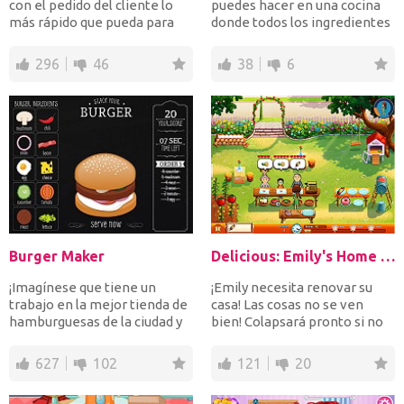
con el pedido del cliente lo
puedes hacer en una cocina
más rápido que pueda para
donde todos los ingredientes
ganar dinero. ¡Q...
caen del techo y nece...
296
46
38
6
Burger Maker
Delicious: Emily's Home Sweet Home
¡Imagínese que tiene un
¡Emily necesita renovar su
trabajo en la mejor tienda de
casa! Las cosas no se ven
hamburguesas de la ciudad y
bien! Colapsará pronto si no
que su deber es pr...
se hacen algunas...
627
102
121
20