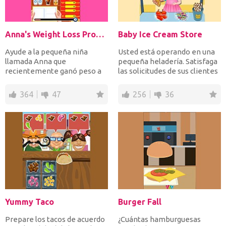
Anna's Weight Loss Program
Baby Ice Cream Store
Ayude a la pequeña niña
Usted está operando en una
llamada Anna que
pequeña heladería. Satisfaga
recientemente ganó peso a
las solicitudes de sus clientes
seguir una dieta saludable y
y bríndeles...
nutr...
364
47
256
36
Yummy Taco
Burger Fall
Prepare los tacos de acuerdo
¿Cuántas hamburguesas