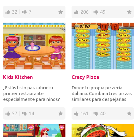
Ayúdala primero a...
el fin de alcanza...
32
7
206
49
Kids Kitchen
Crazy Pizza
¿Estás listo para abrir tu
Dirige tu propia pizzería
primer restaurante
italiana. Combina tres pizzas
especialmente para niños?
similares para despejarlas
Crea las bebidas y la comida...
antes de que lleg...
57
14
161
40