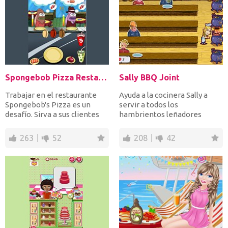
Spongebob Pizza Restaurant
Sally BBQ Joint
Trabajar en el restaurante
Ayuda a la cocinera Sally a
Spongebob's Pizza es un
servir a todos los
desafío. Sirva a sus clientes
hambrientos leñadores
rápidamente y d...
canadienses su comida
favorita...
263
52
208
42