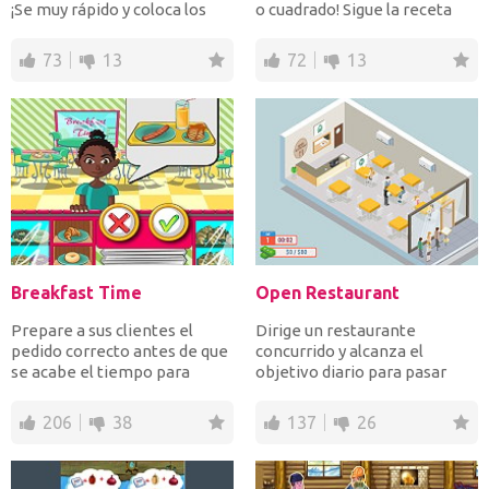
¡Se muy rápido y coloca los
o cuadrado! Sigue la receta
ingredientes correctos...
paso a paso y...
73
13
72
13
Breakfast Time
Open Restaurant
Prepare a sus clientes el
Dirige un restaurante
pedido correcto antes de que
concurrido y alcanza el
se acabe el tiempo para
objetivo diario para pasar
ganar dinero o perder...
cada día. Coloque a los cl...
206
38
137
26