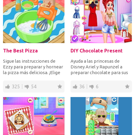
The Best Pizza
DIY Chocolate Present
Sigue las instrucciones de
Ayuda a las princesas de
Ezzy para preparar y hornear
Disney Ariel y Rapunzel a
la pizza más deliciosa. ¡Elige
preparar chocolate para sus
tus ingredien...
novios. Primero víst...
325
54
36
6