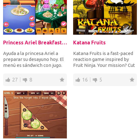
Princess Ariel Breakfast Cooking 3
Katana Fruits
Ayuda a la princesa Ariel a
Katana Fruits is a fast-paced
preparar su desayuno hoy. El
reaction game inspired by
menú es sándwich con jugo.
Fruit Ninja. Your mission? Cut
Después de coci...
as many fruit...
27
8
16
5