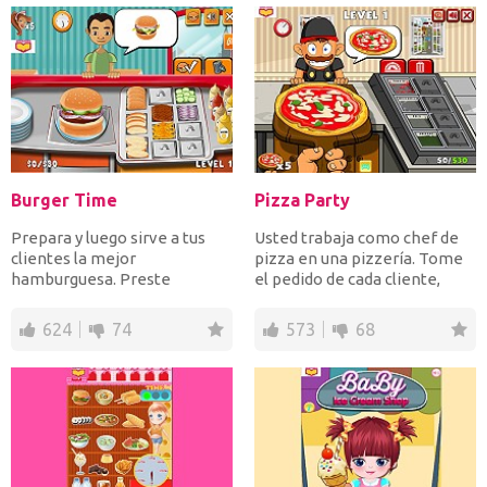
Burger Time
Pizza Party
Prepara y luego sirve a tus
Usted trabaja como chef de
clientes la mejor
pizza en una pizzería. Tome
hamburguesa. Preste
el pedido de cada cliente,
atención a su orden y sirva
prepare la pizza c...
rápido...
624
74
573
68