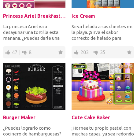
Princess Ariel Breakfast Cooking 1
Ice Cream
La princesa Ariel va a
Sirva helado a sus clientes en
desayunar una tortilla esta
la playa. ¡Sirva el sabor
mañana. ¿Puedes darle una
correcto de helado para
mano para cocinar la c...
mantenerlos conten...
47
8
203
35
Burger Maker
Cute Cake Baker
¿Puedes lograrlo como
¡Hornea tu propio pastel con
cocinero de hamburguesas?
muchas capas, ya sea redondo