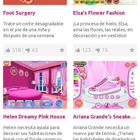
Foot Surgery
Elsa's Flower Fashion
Trate un corte desagradable
¡La princesa de hielo, Elsa,
en el pie de una niña y
ama las flores, las reales, en
después de una semana
decoración y en vestidos!
cuando la herida esté cura...
¡Únete a ella...
518
63
123
15
Helen Dreamy Pink House
Ariana Grande's Sneaker Designer
Helen necesita ayuda para
Ariana Grande necesita un
decorar sus habitaciones de
nuevo par de tennis. ¿Tienes
hotel con el fin de cargar su
las habilidades de diseñadora