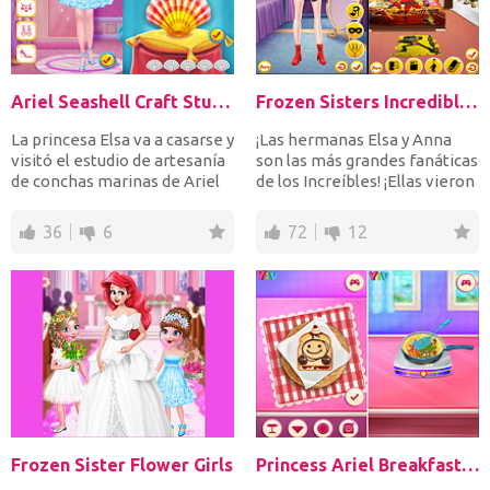
Ariel Seashell Craft Studio
Frozen Sisters Incredible Addiction
La princesa Elsa va a casarse y
¡Las hermanas Elsa y Anna
visitó el estudio de artesanía
son las más grandes fanáticas
de conchas marinas de Ariel
de los Increíbles! ¡Ellas vieron
para ten...
los Incred...
36
6
72
12
Frozen Sister Flower Girls
Princess Ariel Breakfast Cooking 1