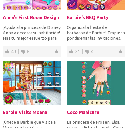
Anna's First Room Design
Barbie's BBQ Party
¡Ayuda a la princesa de Disney
Organiza la fiesta de
Anna a decorar su habitación!
barbacoa de Barbie! ¡Empieza
Haz tu mejor esfuerzo para
por diseñar las invitaciones,
decorar una...
continúa con la de...
43
8
21
4
Barbie Visits Moana
Coco Manicure
¡Únete a Barbie que visita a
La princesa de Frozen, Elsa,
Moana en la exótica
es una adicta a la moda. Coco