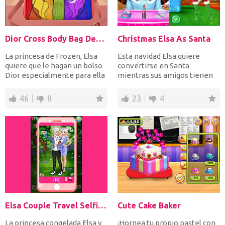
Dior Cross Body Bag Designer
Christmas Elsa As Santa
La princesa de Frozen, Elsa
Esta navidad Elsa quiere
quiere que le hagan un bolso
convertirse en Santa
Dior especialmente para ella
mientras sus amigos tienen
de acuerdo a...
otros deseos. Moana quiere...
46
8
23
4
Elsa Couple Travel Selfie With Pet
Cute Cake Baker
La princesa congelada Elsa y
¡Hornea tu propio pastel con