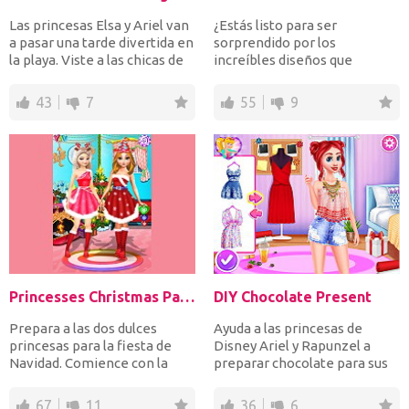
Las princesas Elsa y Ariel van
¿Estás listo para ser
a pasar una tarde divertida en
sorprendido por los
la playa. Viste a las chicas de
increíbles diseños que
Disne...
puedes crear en el juego
"Manicura...
43
7
55
9
Princesses Christmas Party
DIY Chocolate Present
Prepara a las dos dulces
Ayuda a las princesas de
princesas para la fiesta de
Disney Ariel y Rapunzel a
Navidad. Comience con la
preparar chocolate para sus
decoración de la habit...
novios. Primero víst...
67
11
36
6