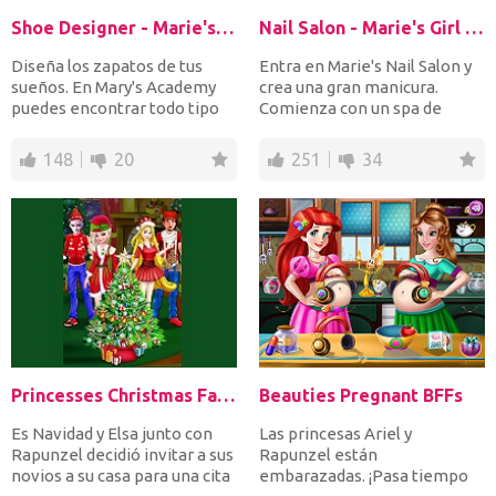
Shoe Designer - Marie's Girl Games
Nail Salon - Marie's Girl Games
Diseña los zapatos de tus
Entra en Marie's Nail Salon y
sueños. En Mary's Academy
crea una gran manicura.
puedes encontrar todo tipo
Comienza con un spa de
de materiales, color...
manos y uñas y luego e...
148
20
251
34
Princesses Christmas Family Date
Beauties Pregnant BFFs
Es Navidad y Elsa junto con
Las princesas Ariel y
Rapunzel decidió invitar a sus
Rapunzel están
novios a su casa para una cita
embarazadas. ¡Pasa tiempo