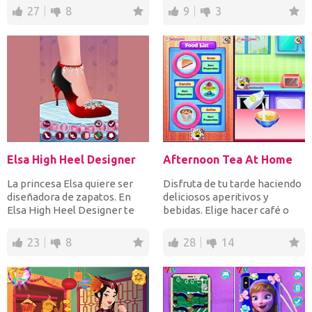
27
8
9
3
Elsa High Heel Designer
Afternoon Tea At Home
La princesa Elsa quiere ser
Disfruta de tu tarde haciendo
diseñadora de zapatos. En
deliciosos aperitivos y
Elsa High Heel Designer te
bebidas. Elige hacer café o
unes a la adorable...
jugo, sándwiches,...
23
8
28
14