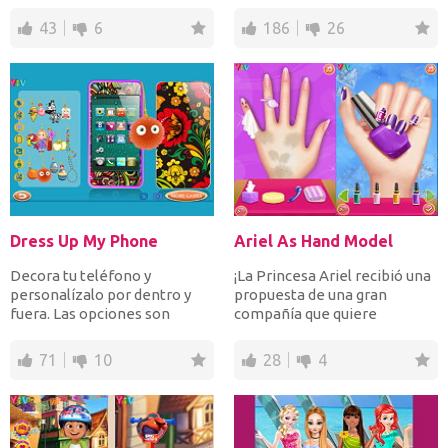
doble. Ayú...
con las adorables BFF!
Asegúrate de...
43
6
186
26
Dress Up My Phone
Ariel As Hand Model
Decora tu teléfono y
¡La Princesa Ariel recibió una
personalízalo por dentro y
propuesta de una gran
fuera. Las opciones son
compañía que quiere
infinitas, por lo que lo ún...
contratarla como su exclus...
71
10
28
4