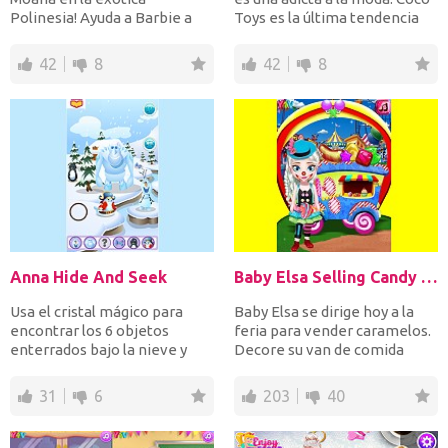
Polinesia! Ayuda a Barbie a
Toys es la última tendencia
crear un álbum de foto...
especialmente...
42
8
42
8
Anna Hide And Seek
Baby Elsa Selling Candy Day
Usa el cristal mágico para
Baby Elsa se dirige hoy a la
encontrar los 6 objetos
feria para vender caramelos.
enterrados bajo la nieve y
Decore su van de comida
otros 6 enterrados baj...
primero y luego ví...
31
6
203
40