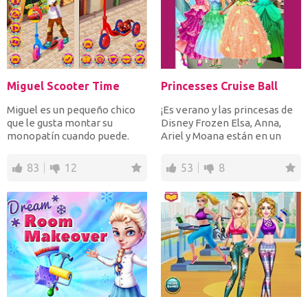
Miguel Scooter Time
Princesses Cruise Ball
Miguel es un pequeño chico
¡Es verano y las princesas de
que le gusta montar su
Disney Frozen Elsa, Anna,
monopatín cuando puede.
Ariel y Moana están en un
Vístelo en atuendos casua...
crucero! ¡Y qué m...
83
12
53
8