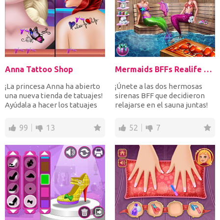
Anna Tattoo Shop
Mermaids BFFs Realife Sauna
¡La princesa Anna ha abierto
¡Únete a las dos hermosas
una nueva tienda de tatuajes!
sirenas BFF que decidieron
Ayúdala a hacer los tatuajes
relajarse en el sauna juntas!
más increíb...
Elige las piedra...
99
13
52
7