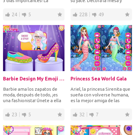
3 días importantes! La
su yate. Decora la mesa y
primera es la prime...
disfrazala para disfrut...
24
5
228
49
Barbie Design My Emoji Shoes
Princess Sea World Gala
Barbie ama los zapatos de
Ariel, la princesa Sirenita que
moda, después de todo, ¡es
sueña con volverse humana,
una fashionista! Únete a ella
es la mejor amiga de las
en su nueva idea...
princesas Elsa,...
23
5
32
7