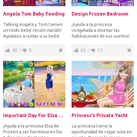
Angela Tom Baby Feeding
Design Frozen Bedroom
Talking Angela y Tom tienen
¡Ayuda a la princesa
un lindo bebé recién nacido!
congelada a diseñar las
Ayúdalos a cuidar a su bebé
habitaciones de sus sueños!
cuando se desp...
Ayuda a las dos chicas a d...
40
8
65
13
Important Day For Elsa And Jack
Princess's Private Yacht
¡Ayuda a la princesa Elsa de
La princesa tiene la
Frozen a ser hermosa en los
oportunidad de viajar sola en