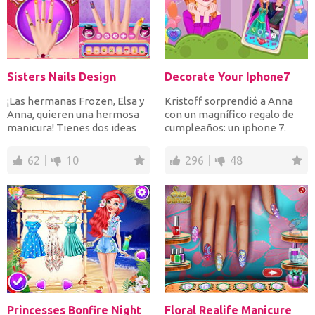
Sisters Nails Design
Decorate Your Iphone7
¡Las hermanas Frozen, Elsa y
Kristoff sorprendió a Anna
Anna, quieren una hermosa
con un magnífico regalo de
manicura! Tienes dos ideas
cumpleaños: un iphone 7.
frescas, la flor...
Ayuda a Anna a decora...
62
10
296
48
Princesses Bonfire Night
Floral Realife Manicure