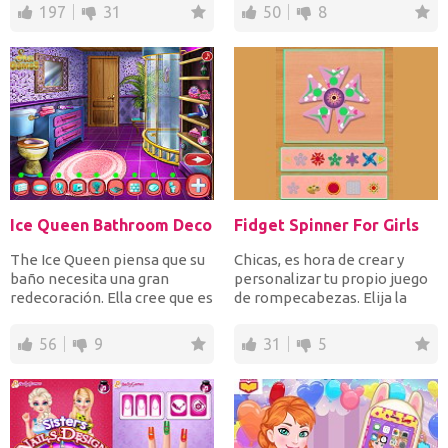
197
31
50
8
Ice Queen Bathroom Deco
Fidget Spinner For Girls
The Ice Queen piensa que su
Chicas, es hora de crear y
baño necesita una gran
personalizar tu propio juego
redecoración. Ella cree que es
de rompecabezas. Elija la
viejo y no es muy...
forma, el color, l...
56
9
31
5