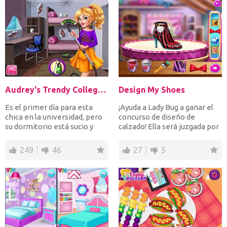
Audrey's Trendy College Room
Design My Shoes
Es el primer día para esta
¡Ayuda a Lady Bug a ganar el
chica en la universidad, pero
concurso de diseño de
su dormitorio está sucio y
calzado! Ella será juzgada por
desordenado. Ayú...
un jurado con bo...
249
46
27
5