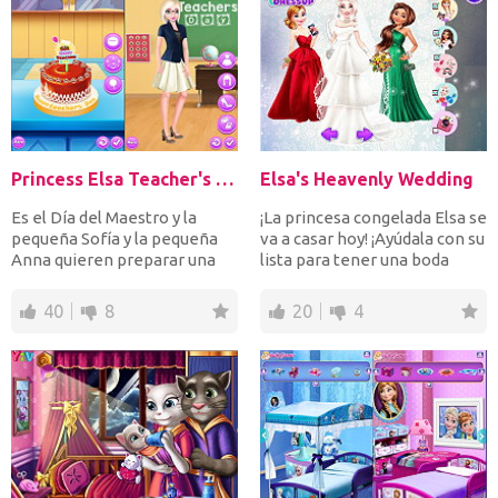
Princess Elsa Teacher's Day
Elsa's Heavenly Wedding
Es el Día del Maestro y la
¡La princesa congelada Elsa se
pequeña Sofía y la pequeña
va a casar hoy! ¡Ayúdala con su
Anna quieren preparar una
lista para tener una boda
sorpresa para su ma...
perfectam...
40
8
20
4