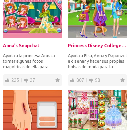
Anna's Snapchat
Princess Disney College Bag
Ayuda a la princesa Anna a
Ayuda a Elsa, Anna y Rapunzel
tomar algunas fotos
a diseñar y hacer sus propias
magníficas de ella para
bolsas de moda para la
subirlas a Snapchat. Abra su...
universidad. Elij...
225
27
807
98