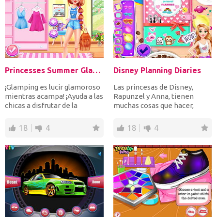
Princesses Summer Glamping Trip
Disney Planning Diaries
¡Glamping es lucir glamoroso
Las princesas de Disney,
mientras acampa! ¡Ayuda a las
Rapunzel y Anna, tienen
chicas a disfrutar de la
muchas cosas que hacer,
naturaleza con...
¡pero tienen muy poco tiem...
18
4
18
4