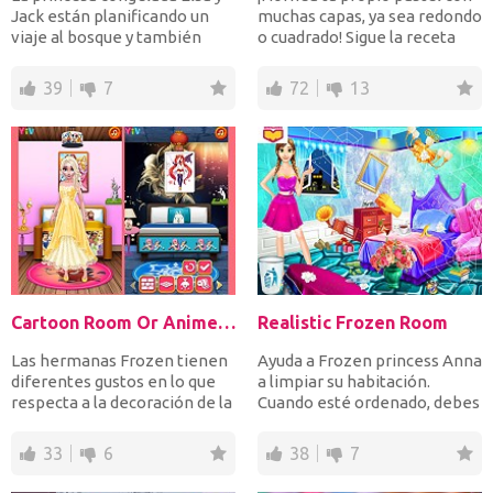
Jack están planificando un
muchas capas, ya sea redondo
viaje al bosque y también
o cuadrado! Sigue la receta
planean llevar a...
paso a paso y...
39
7
72
13
Cartoon Room Or Anime Room
Realistic Frozen Room
Las hermanas Frozen tienen
Ayuda a Frozen princess Anna
diferentes gustos en lo que
a limpiar su habitación.
respecta a la decoración de la
Cuando esté ordenado, debes
habitación. El...
encontrar los obje...
33
6
38
7