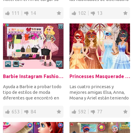
imagen en la web...
de modas para...
111
14
102
13
Barbie Instagram Fashion Challenge
Princesses Masquerade Party
Ayuda a Barbie a probar todo
Las cuatro princesas y
tipo de estilos de moda
mejores amigas Elsa, Anna,
diferentes que encontró en
Moana y Ariel están teniendo
Tumblr. Vístela como...
una fiesta de disfrac...
653
84
592
77