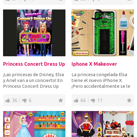
Princess Concert Dress Up
Iphone X Makeover
¡Las princesas de Disney, Elsa
La princesa congelada Elsa
y Ariel van a un concierto! En
tiene el nuevo iPhone X.
Princess Concert Dress Up
¡Pero accidentalmente se le
puedes hace...
cayó y la pantalla...
36
6
66
11