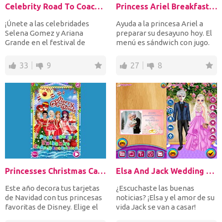
Celebrity Road To Coachella
Princess Ariel Breakfast Cooking 3
¡Únete a las celebridades
Ayuda a la princesa Ariel a
Selena Gomez y Ariana
preparar su desayuno hoy. El
Grande en el festival de
menú es sándwich con jugo.
Coachella! ¡Las mejores am...
Después de coci...
33
9
27
8
Princesses Christmas Card Decoration
Elsa And Jack Wedding Day
Este año decora tus tarjetas
¿Escuchaste las buenas
de Navidad con tus princesas
noticias? ¡Elsa y el amor de su
favoritas de Disney. Elige el
vida Jack se van a casar!
fondo, los e...
Ayúdelas a diseñar...