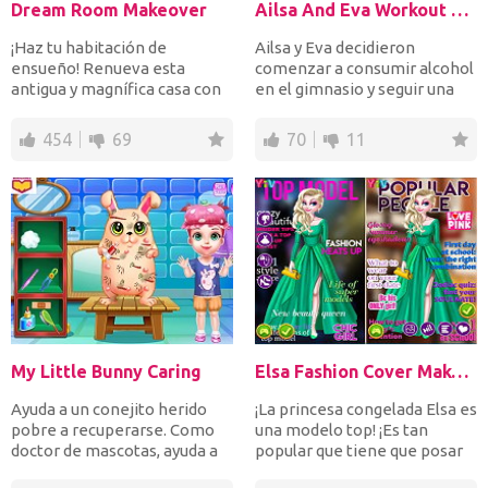
Dream Room Makeover
Ailsa And Eva Workout Buddies
¡Haz tu habitación de
Ailsa y Eva decidieron
ensueño! Renueva esta
comenzar a consumir alcohol
antigua y magnífica casa con
en el gimnasio y seguir una
un gran jardín. Tire la bas...
dieta más saludable....
454
69
70
11
My Little Bunny Caring
Elsa Fashion Cover Makeover
Ayuda a un conejito herido
¡La princesa congelada Elsa es
pobre a recuperarse. Como
una modelo top! ¡Es tan
doctor de mascotas, ayuda a
popular que tiene que posar
la niña a tratar a...
para la portada...