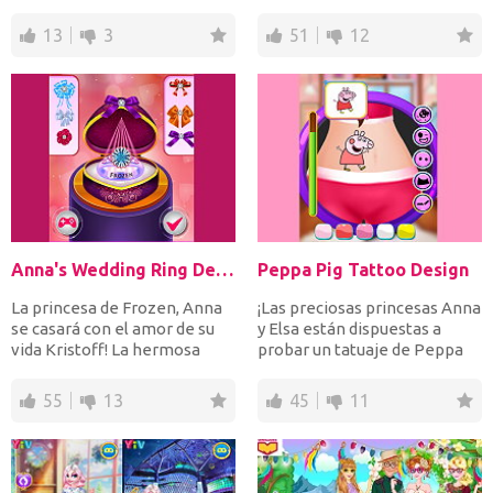
Coloca en tu...
ayudarlo? Com...
13
3
51
12
Anna's Wedding Ring Design
Peppa Pig Tattoo Design
La princesa de Frozen, Anna
¡Las preciosas princesas Anna
se casará con el amor de su
y Elsa están dispuestas a
vida Kristoff! La hermosa
probar un tatuaje de Peppa
pareja eligió tu...
Pig ya que es la...
55
13
45
11