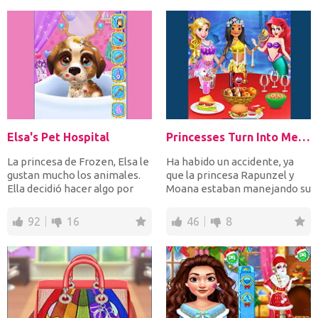
Elsa's Pet Hospital
Princesses Turn Into Mermaid
La princesa de Frozen, Elsa le
Ha habido un accidente, ya
gustan mucho los animales.
que la princesa Rapunzel y
Ella decidió hacer algo por
Moana estaban manejando su
esos pobres a...
bote cuando de pro...
92
16
46
8