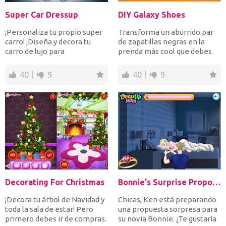
Super Car Dressup
DIY Galaxy Shoes
¡Personaliza tu propio super
Transforma un aburrido par
carro! ¡Diseña y decora tu
de zapatillas negras en la
carro de lujo para
prenda más cool que debes
impresionar a todos!
tener. ¡Crea zapato...
40
9
40
9
Decorating For Christmas
Bonnie's Surprise Proposal
¡Decora tu árbol de Navidad y
Chicas, Ken está preparando
toda la sala de estar! Pero
una propuesta sorpresa para
primero debes ir de compras.
su novia Bonnie. ¿Te gustaría