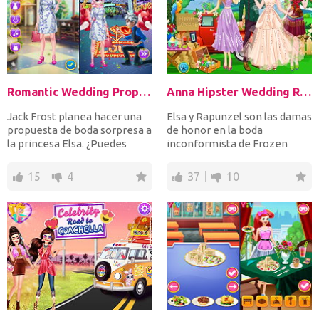
Romantic Wedding Proposal To Elsa
Anna Hipster Wedding Rush
Jack Frost planea hacer una
Elsa y Rapunzel son las damas
propuesta de boda sorpresa a
de honor en la boda
la princesa Elsa. ¿Puedes
inconformista de Frozen
ayudarlo a crear...
Anna. Decora la ceremonia...
15
4
37
10