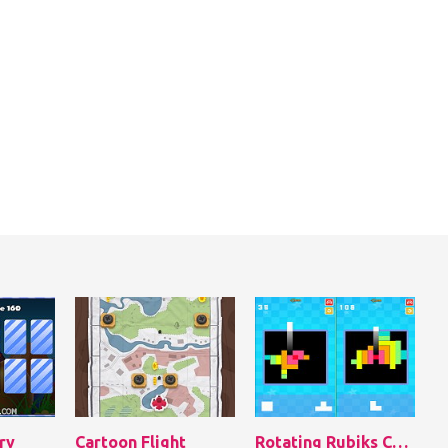
ry
Cartoon Flight
Rotating Rubiks Cube