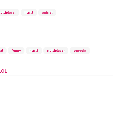
ultiplayer
html5
animal
al
funny
html5
multiplayer
penguin
.LOL