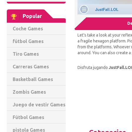
Popular
De
Coche Games
Let’s take a look at your ref
a fragile hexagon platform. Pic
fútbol Games
from the platforms. Whoever r
around. You can also create a 
Tiro Games
Carreras Games
Disfruta jugando
JustFall.LO
Basketball Games
Zombis Games
Juego de vestir Games
Fútbol Games
pistola Games