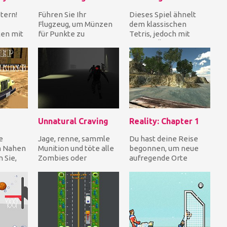
tern!
Führen Sie Ihr
Dieses Spiel ähnelt
Flugzeug, um Münzen
dem klassischen
ten mit
für Punkte zu
Tetris, jedoch mit
berein
sammeln, während Sie
einigen Änderungen.
as Sp...
die Hindernisse
Lass die Formen
vermeiden. Wie...
vertikal...
Unnatural Craving
Reality: Chapter 1
e
Jage, renne, sammle
Du hast deine Reise
m Nahen
Munition und töte alle
begonnen, um neue
 Sie,
Zombies oder
aufregende Orte
ßen zu
versuche, von ihnen
kennenzulernen. Jetzt
en sch...
wegzulaufen, wenn du
hast du dich auf einer
kan...
v...