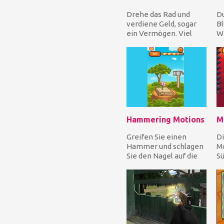
Drehe das Rad und
Du
verdiene Geld, sogar
Bl
ein Vermögen. Viel
Wa
Glück!
Si
sp
Hammering Motions
M
Greifen Sie einen
Di
Hammer und schlagen
Mo
Sie den Nagel auf die
Sü
Holzplanke für Punkte
al
aber vermeiden Sie...
kr