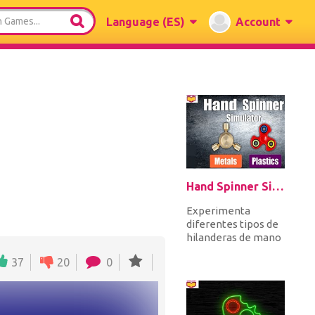
Language
(ES)
Account
Hand Spinner Simulator
Experimenta
diferentes tipos de
hilanderas de mano
para decidir qué tipo
37
20
0
comprar en la vida
real. El...