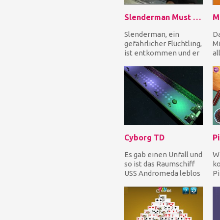
Slenderman Must Die In The Forest
Slenderman, ein
Da
gefährlicher Flüchtling,
M
ist entkommen und er
al
ist im Wald. Jetzt liegt
Mi
es an dir, ih...
mö
Cyborg TD
Es gab einen Unfall und
Wi
so ist das Raumschiff
ko
USS Andromeda leblos
Pi
und treibend im
Sc
Weltraum. Du bist...
Ge