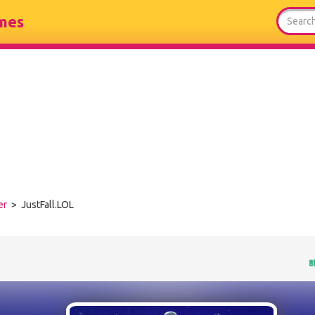
mes
er
> JustFall.LOL