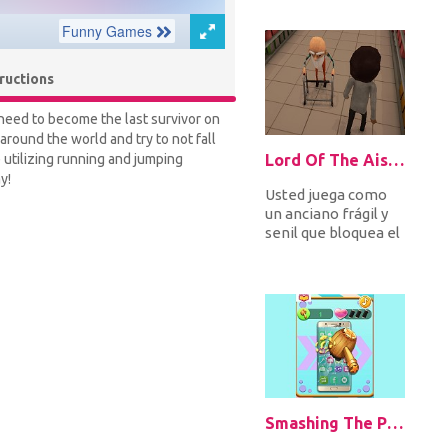
soplete, hacha,
pisto...
tructions
 need to become the last survivor on
 around the world and try to not fall
Lord Of The Aisle 3D
 utilizing running and jumping
y!
Usted juega como
un anciano frágil y
senil que bloquea el
paso en el pasillo de
un supermercado
con...
Smashing The Phone