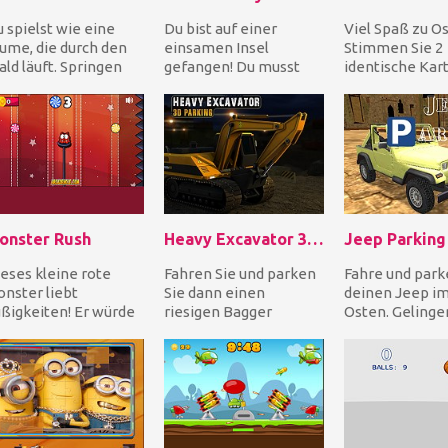
 spielst wie eine
Du bist auf einer
Viel Spaß zu Os
ume, die durch den
einsamen Insel
Stimmen Sie 2
ld läuft. Springen
gefangen! Du musst
identische Kar
e über Hindernisse,
den Weg finden, um
Osterbildern ü
ringen Sie sog...
diesem Ort zu
und leeren Sie d
entkommen und n...
onster Rush
Heavy Excavator 3D Parking
Jeep Parking
eses kleine rote
Fahren Sie und parken
Fahre und park
nster liebt
Sie dann einen
deinen Jeep i
ßigkeiten! Er würde
riesigen Bagger
Osten. Gelingen
les tun, um sie zu
schweren LKW. Bagger
auf engen Stra
iegen! Hilf ihm, sich...
sind enorme
fahren und an d
Fahrzeuge und...