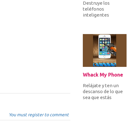
Destruye los
teléfonos
inteligentes
móviles Svmsnug
mientras evitas
destrozar los
teléfonos blancos...
Whack My Phone
Relájate y ten un
descanso de lo que
sea que estás
haciendo!
¡Golpeando tu
You must register to comment
smartphone! Usa
una moto...