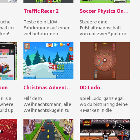
Traffic Racer 2
Soccer Physics Online
suche,
Teste dein LKW-
Steuere eine
all im
Fahrkönnen auf einer
Fußballmannschaft
ken!
viel befahrenen
von nur zwei Spielern
Straße. Vermeide
gegen zwei Gegner.
 deine
andere Autos, indem
Helfen Sie Ihren
du den Gang...
Spielern, z...
oon
Christmas Adventure
DD Ludo
n is a
Hilf dem
Spiel Ludo, ganz egal
 where
Weihnachtsmann, alle
wo du bist! Bring deine
uild up
Weihnachtskugeln zu
4 Marken in die
sammeln, während er
gleichfarbige Mitte des
t of...
auf Plattformen rauf
Spielbretts....
und runte...