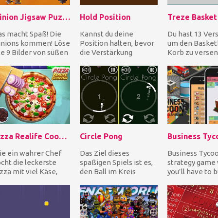
Minion Jigsaw Puzzle
Hold Position
Treze Basket
s macht Spaß! Die
Kannst du deine
Du hast 13 Ver
inions kommen! Löse
Position halten, bevor
um den Basketb
le 9 Bilder von süßen
die Verstärkung
Korb zu versen
nions, die alle
eintrifft? Schieße die
Passe Winkel,
glichen lustige...
Angriffe der Luftstrei...
Wurfkraft, und
Pos...
Pizza Realife Cooking
Circle Pong
Business Tyc
e ein wahrer Chef
Das Ziel dieses
Business Tycoo
cht die leckerste
spaßigen Spiels ist es,
strategy game
zza mit viel Käse,
den Ball im Kreis
you’ll have to b
hinken und frischem
hüpfen zu lassen.
your own store
müse. Hacken Si...
empire. You star