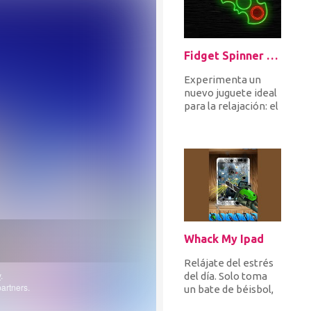
Fidget Spinner Neon Glow Online
Experimenta un
nuevo juguete ideal
para la relajación: el
Fidget Spinner. Elija
el color y la forma...
Whack My Ipad
Relájate del estrés
del día. Solo toma
un bate de béisbol,
una motosierra, un