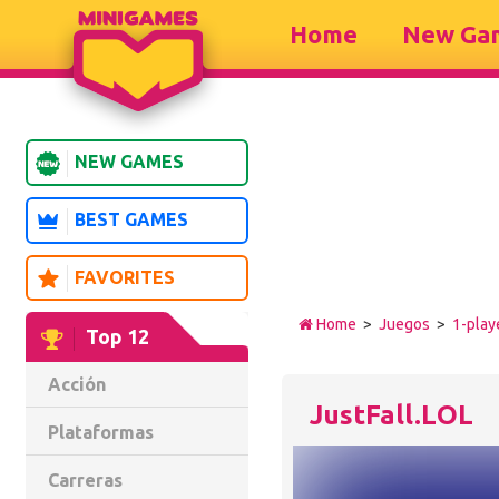
Home
New Ga
NEW GAMES
BEST GAMES
FAVORITES
Home
>
Juegos
>
1-play
Top 12
Acción
JustFall.LOL
Plataformas
Carreras