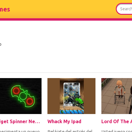
mes
o
Fidget Spinner Neon Glow Online
Whack My Ipad
Lord Of The 
perimenta un nuevo
Relájate del estrés del
Usted juega c