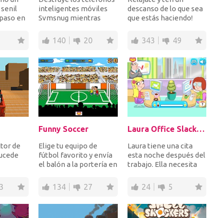
 senil
inteligentes móviles
descanso de lo que sea
 paso en
Svmsnug mientras
que estás haciendo!
evitas destrozar los
¡Golpeando tu
on...
teléfonos blancos...
smartphone! Usa una
140
20
343
49
moto...
Funny Soccer
Laura Office Slacking Off
ctor de
Elige tu equipo de
Laura tiene una cita
sucede
fútbol favorito y envía
esta noche después del
el balón a la portería en
trabajo. Ella necesita
utobús!
patadas de 1 a 1 para
maquillaje pero hay
dente...
marcar mu...
muchas person...
3
134
27
24
5