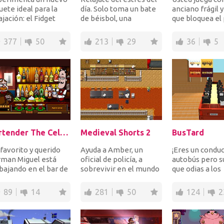
uete ideal para la
día. Solo toma un bate
anciano frágil y
ajación: el Fidget
de béisbol, una
que bloquea el
nner. Elija el color y
motosierra, un soplete,
el pasillo de un
forma...
hacha, pisto...
supermercado c
377
50
213
29
36
5
Bartender The Celeb Mix
Medieval Shorts 2
BusTard
 favorito y querido
Ayuda a Amber, un
¡Eres un condu
rman Miguel está
oficial de policía, a
autobús pero 
bajando en el bar de
sobrevivir en el mundo
que odias a los
hotel de 5 estrellas!
loco en el que vive.
pasajeros del a
dalo...
Conduzca impru
89
14
281
50
124
2