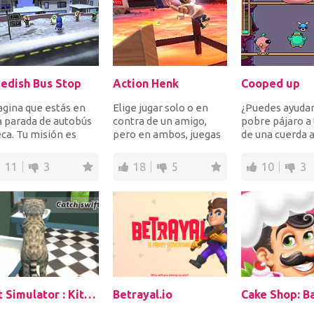
edish Bus Stop
Action Henk
Cooped up
gina que estás en
Elige jugar solo o en
¿Puedes ayudar
 parada de autobús
contra de un amigo,
pobre pájaro a
ca. Tu misión es
pero en ambos, juegas
de una cuerda a
er cola al forzar a
como impresionante
recoger todos 
 suecos que...
Acción Henk. Henk...
gusanos pero ev
11
3
18
5
10
3
Cat Simulator : Kitty Craft
Betrayal.io
Cake Shop: B