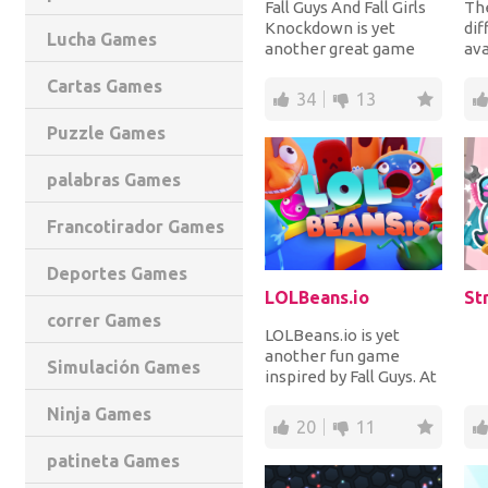
Fall Guys And Fall Girls
Th
Knockdown is yet
dif
Lucha Games
another great game
ava
inspired by the popular
All
Cartas Games
PC game Fall Gu...
gar
34
13
to e
Puzzle Games
palabras Games
Francotirador Games
Deportes Games
LOLBeans.io
St
correr Games
LOLBeans.io is yet
another fun game
Simulación Games
inspired by Fall Guys. At
the beginning of the
Ninja Games
game, you pick a...
20
11
patineta Games