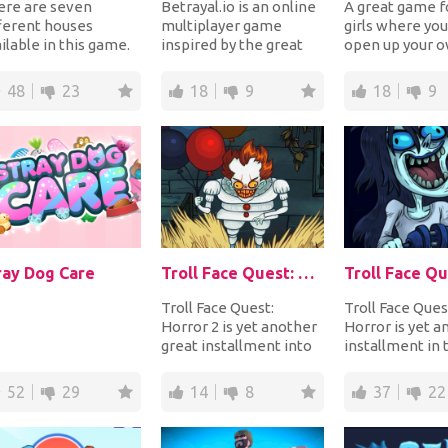
ere are seven
Betrayal.io is an online
A great game fo
ferent houses
multiplayer game
girls where you
ilable in this game.
inspired by the great
open up your o
 of them have
PC game Among Us.
and travel the 
dens that you need
Right at the begin...
the same t...
48
23
18
9
18
9
...
ray Dog Care
Troll Face Quest: Horror 2
Troll Face Quest:
Troll Face Ques
Horror 2 is yet another
Horror is yet a
great installment into
installment in 
this popular series
series full of j
where you will...
horror movie re
52
29
14
8
37
22