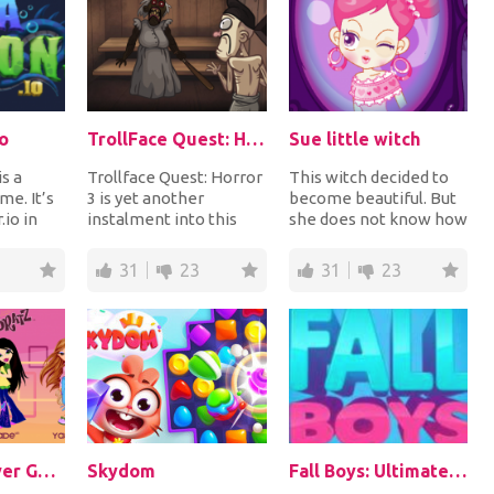
o
TrollFace Quest: Horror 3
Sue little witch
s a
Trollface Quest: Horror
This witch decided to
me. It’s
3 is yet another
become beautiful. But
.io in
instalment into this
she does not know how
nment.
horror series where
to do it. Therefore, you
you'll be spooked...
must help...
31
23
31
23
Bratz Makeover Game
Skydom
Fall Boys: Ultimate Race Tournament