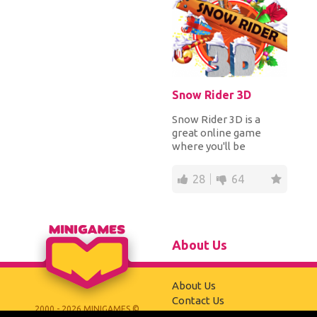
Snow Rider 3D
Snow Rider 3D is a
great online game
where you'll be
sledding. It's a 3D game,
so you’ll really feel...
28
64
About Us
About Us
Contact Us
2000 - 2026 MINIGAMES ©
Jobs