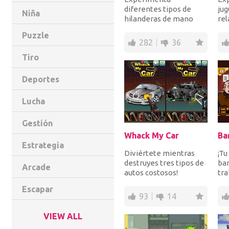
diferentes tipos de
jug
Niña
hilanderas de mano
rel
para decidir qué tipo
Spi
Puzzle
comprar en la vida real.
la 
282
36
El...
Tiro
Deportes
Lucha
Gestión
Whack My Car
Estrategia
Diviértete mientras
¡Tu
destruyes tres tipos de
ba
Arcade
autos costosos!
tra
¡Destruye por
un 
Escapar
completo un BMW, un
Ayú
93
14
Merce...
VIEW ALL