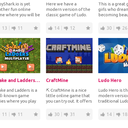
yShark.io is yet
Here we have a
This is a great
ther fun online
modern version of the
girls who drea
e where you will be
classic game of Ludo.
becoming beaut
trolling sharks. You
The goal of the game is
Do your best 
rt the game...
to throw a dice u...
your model l...
13
11
14
12
30
26
Snake and Ladders Multiplayer
CraftMine
Ludo Hero
ke and Ladders is a
⛏️ CraftMine is a nice
Ludo Hero is t
ll-known game
little online game that
modern versio
ies where you play
you can try out. It offers
traditional Lud
inst other players
2D Minecraft graphics.
rules stay the
ing to see who...
You...
you thus rotate 
11
11
30
31
14
18