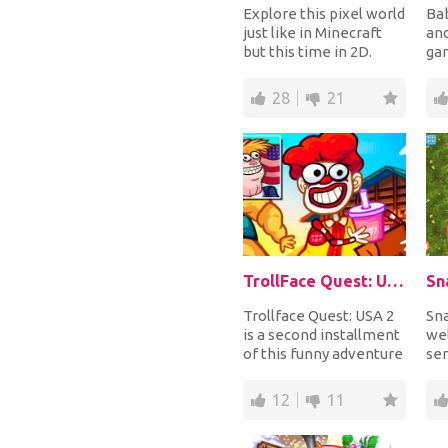
Explore this pixel world
Bab
just like in Minecraft
ano
but this time in 2D.
gam
Mina various blocks,
con
create and...
sta
28
21
TrollFace Quest: USA 2
Trollface Quest: USA 2
Sna
is a second installment
we
of this funny adventure
ser
game where you'll be
aga
solving...
try
12
11