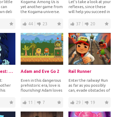
r little
Kogama: Among Us is
Let’s take a look at your
 can
yet another game from
reflexes, since these
wn deli
the Kogama universe.
will help you succeed in
world at
This time, it has been
his fun arcade game
inspired by th...
where y...
44
23
37
20
Troll Face Quest: Horror
Adam and Eve Go 2
Rail Runner
t:
Even in this dangerous
Enter the railway! Run
nother
prehistoric era, love is
as far as you possibly
this
flourishing! Adam loves
can, evade obstacles of
okes and
Eve and will do
the railway, and finish
...
anything to...
all th...
11
7
29
19