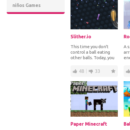
niños Games
Slither.io
Ro
This time you don't
A s
control a ball eating
arr
other balls. Today, you
ene
will play with snakes.
wor
The more op...
uni
48
33
Paper Minecraft
Ba