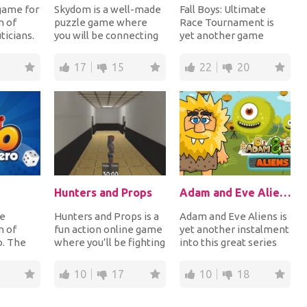
 game for
Skydom is a well-made
Fall Boys: Ultimate
m of
puzzle game where
Race Tournament is
icians.
you will be connecting
yet another game
and make
the same objects that
inspired by the PC
are next to eac...
game Fall Guys. Right
17
15
22
20
at...
Hunters and Props
Adam and Eve Aliens
he
Hunters and Props is a
Adam and Eve Aliens is
n of
fun action online game
yet another instalment
o. The
where you’ll be fighting
into this great series
 same and
against other players
where you will be
the...
on the...
helping Adam...
10
17
10
18