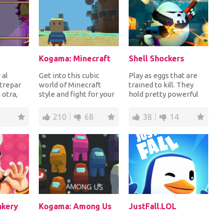
Kogama: Minecraft
Shell Shockers
 al
Get into this cubic
Play as eggs that are
 trepar
world of Minecraft
trained to kill. They
 otra,
style and fight for your
hold pretty powerful
los
team. Find friends, with
gun in their hands, so
itar...
whom you wi...
beware. Pick...
210
68
38
14
akery
Kogama: Among Us
JustFall.LOL