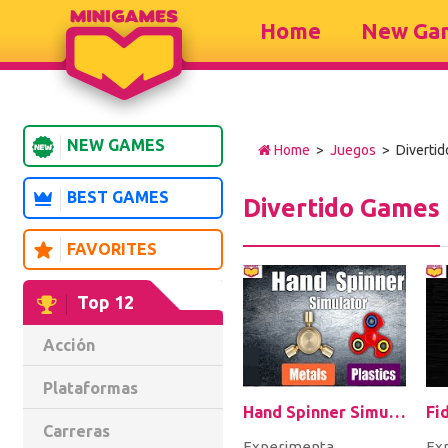
Home
New Ga
NEW GAMES
Home
>
Juegos
> Divertid
BEST GAMES
Divertido Games
FAVORITES
Top 12
Acción
Plataformas
Hand Spinner Simulator
Carreras
Experimenta
Ex