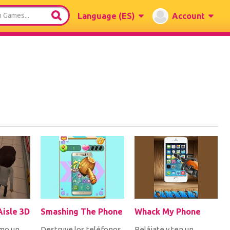
Language
(ES)
Account
Aisle 3D
Smashing The Phone
Whack My Phone
omo un
Destruye los teléfonos
Relájate y ten un