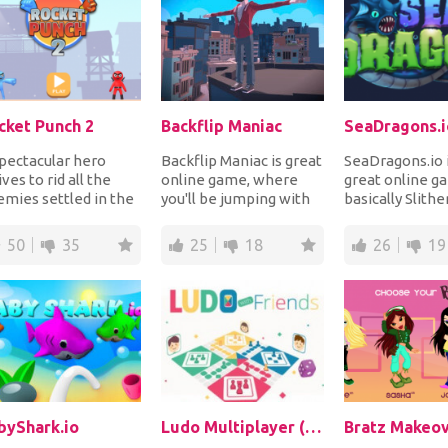
cket Punch 2
Backflip Maniac
SeaDragons.i
pectacular hero
Backflip Maniac is great
SeaDragons.io i
ives to rid all the
online game, where
great online ga
mies settled in the
you'll be jumping with
basically Slither
ld with his fabulous
your character. The
marine enviro
que powe...
first levels...
In the game,...
50
35
25
18
26
19
byShark.io
Ludo Multiplayer (Ludo With Friends)