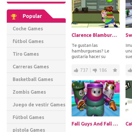
Popular
Coche Games
Clarence Blamburger
Sw
fútbol Games
Te gustan las
Ima
hamburguesas? Le
una
Tiro Games
gustaría hacer su
sue
propio acuerdo con sus
hac
Carreras Games
gustos y disgustos? Así
los
737
186
es C...
Basketball Games
Zombis Games
Juego de vestir Games
Fútbol Games
Fall Guys And Fall Girls Knockdown
pistola Games