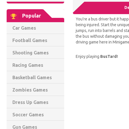
De
Popular
You're a bus driver but it hap
being injured. Start the uniqu
Car Games
jumps, run into barrels and st
the bus without damaging your
Football Games
driving game here in Minigam
Shooting Games
Enjoy playing
BusTard!
Racing Games
Basketball Games
Zombies Games
Dress Up Games
Soccer Games
Gun Games