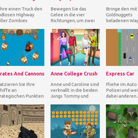
hre einen Truck den
Bewegen Sie das
Bringe den mit
ndlosen Highway
Gelee in die vier
Goldnuggets
ller Zombies
Richtungen, um zwei
beladenen Wag
tlang!
oder mehr gleiche
der Mine, inde
rschmettere die
Gelee
Steinhaufen a
toten unter dein...
zusammenzubringen,
Weg schieb...
um...
irates And Cannons
Anne College Crush
Express Car
atzieren Sie Ihre
Anne und Caroline sind
Fliehe im Auto 
hiffe an
verknallt in die beiden
Polizei und we
rategischen Punkten
Jungs Tommy und
dabei anderen
d beginnen Sie mit
Dave, aber sie
und Ölpfützen 
ren Kanonen,
ignorieren ihre Existe...
Straße aus!
namit un...