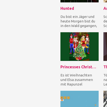
Hunted
A
Du bist ein Jäger und
Sc
heute Morgen bist du
de
in den Wald gegangen,
Sc
um Kaninchen zu
ra
erschießen. Aber Si...
ei
Princesses Christmas Family Date
T
Es ist Weihnachten
Tö
und Elsa zusammen
na
mit Rapunzel
Le
beschlossen, ihre
Si
Freunde zu einem
un
doppelten Date...