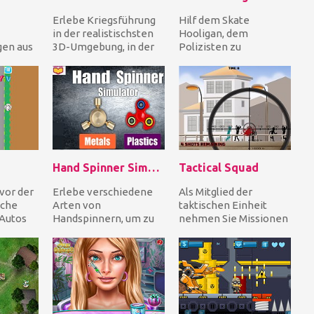
Erlebe Kriegsführung
Hilf dem Skate
in der realistischsten
Hooligan, dem
en aus
3D-Umgebung, in der
Polizisten zu
m du die
du andere Spieler aus
entkommen, der ihn
us dem
der ganzen Wel...
verfolgt. Renne und
springe über Hinde...
Hand Spinner Simulator
Tactical Squad
vor der
Erlebe verschiedene
Als Mitglied der
iche
Arten von
taktischen Einheit
 Autos
Handspinnern, um zu
nehmen Sie Missionen
auf der
entscheiden, welche
an, die mit einer
Art du im wirklichen
Scharfschützenwaffe,
Leben kau...
begr...