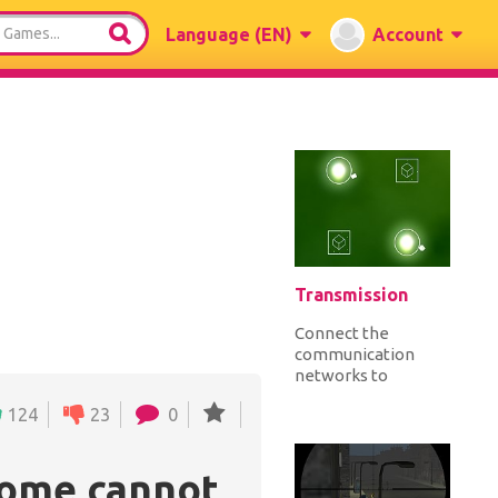
Language
(EN)
Account
Transmission
Connect the
communication
networks to
complete each
124
23
0
level. As you
connect
transmitters and
rome cannot
receivers...