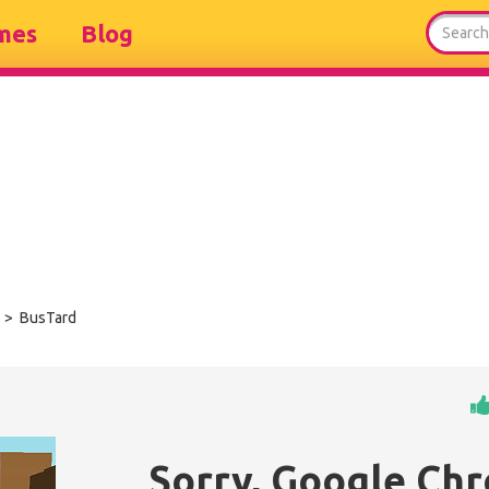
mes
Blog
> BusTard
Sorry, Google Ch