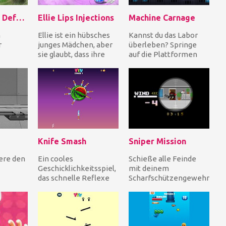
Battleground Defense
Ellie Lips Injections
Machine Carnage
n
Ellie ist ein hübsches
Kannst du das Labor
r
junges Mädchen, aber
überleben? Springe
sie glaubt, dass ihre
auf die Plattformen
n,
Lippen dünn sind. Sie
und springe zur
onen,
möchte voll...
richtigen Zeit auf die
rn und
be...
Knife Smash
Sniper Mission
ere den
Ein cooles
Schieße alle Feinde
Geschicklichkeitsspiel,
mit deinem
das schnelle Reflexe
Scharfschützengewehr
den
braucht. Wirf alle deine
und Zielfernrohr ab,
eichen,
Messer, um die Frü...
bevor die Zeit
abgelaufen i...