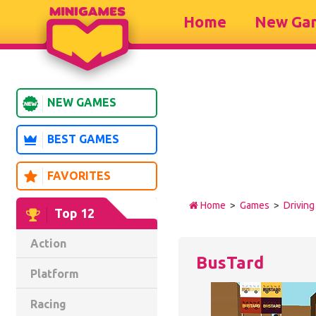
Home
New Ga
NEW GAMES
BEST GAMES
FAVORITES
Home
>
Games
>
Driving
Top 12
Action
BusTard
Platform
Racing