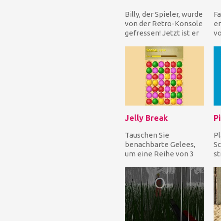
Billy, der Spieler, wurde
Fa
von der Retro-Konsole
e
gefressen! Jetzt ist er
vo
im Retro-Stil-Spiel und
en
käm...
Ze
Un
Jelly Break
P
Tauschen Sie
Pl
benachbarte Gelees,
Sc
um eine Reihe von 3
st
oder mehr gleichen
un
Gelees so schnell wie
Ih
mögli...
Dy