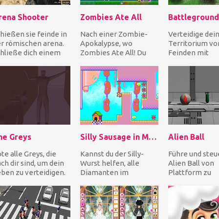
rena Shooter
Zombies Ate All
hießen sie feinde in
Nach einer Zombie-
Verteidige dei
r römischen arena.
Apokalypse, wo
Territorium vo
hließe dich einem
Zombies Ate All! Du
Feinden mit
um an oder erstelle
bist der einzige
Raketenwerfer
nen neuen un...
Mensch, der übrig
schweren Kan
geblieben is...
Flammenwerfe
all...
he Greys
Silly Sausage in Meat Land
Alien Ball
te alle Greys, die
Kannst du der Silly-
Führe und steu
ch dir sind, um dein
Wurst helfen, alle
Alien Ball von
ben zu verteidigen.
Diamanten im
Plattform zu
e sind hinterhältig
gefährlichen
Plattform, um 
d kommen v...
Fleischland zu
Ausgang zu err
sammeln? Aber Sie
sammle Bon...
mü...