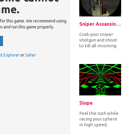
ame.
 for this game. We recommend using
Sniper Assassin: Zombies
en and run this game properly.
Grab your sniper
shotgun and shoot
to kill all incoming
zombies to defend
et Explorer
or
Safari
yourself! It's only a
mat...
Slope
Feel the rush while
racing your sphere
in high speed,
avoiding obstacles