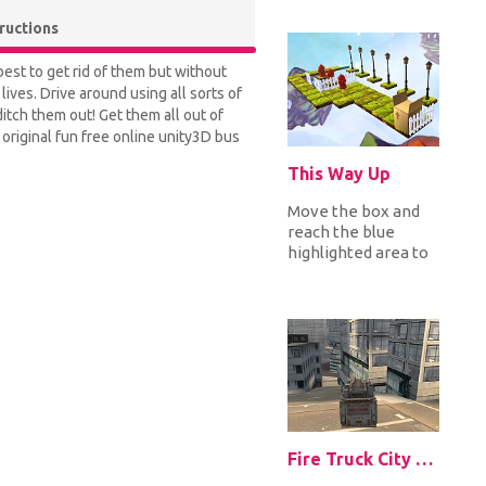
and try not to crash
to sur...
tructions
est to get rid of them but without
lives. Drive around using all sorts of
itch them out! Get them all out of
original fun free online unity3D bus
This Way Up
Move the box and
reach the blue
highlighted area to
complete each
level. It sounds
simple but there...
Fire Truck City Driving Sim