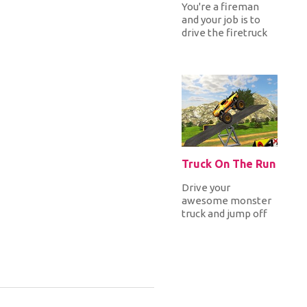
You're a fireman
and your job is to
drive the firetruck
fast around the city
to be on time on
the em...
Truck On The Run
Drive your
awesome monster
truck and jump off
ramps and break
walls to earn coins
that you can use f...