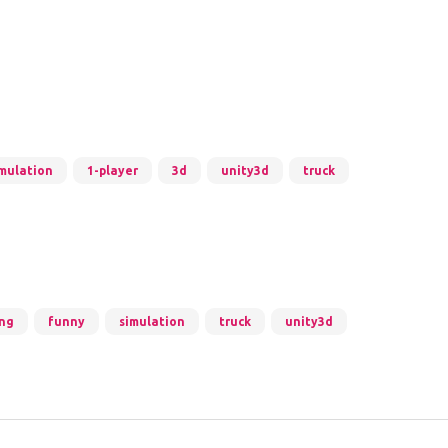
mulation
1-player
3d
unity3d
truck
ing
funny
simulation
truck
unity3d