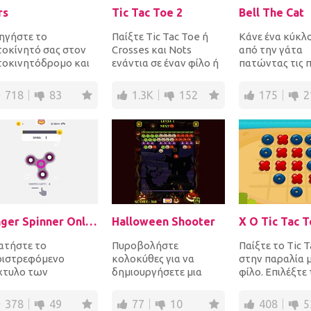
rs
Tic Tac Toe 2
Bell The Cat
ηγήστε το
Παίξτε Tic Tac Toe ή
Κάνε ένα κύκλ
τοκίνητό σας στον
Crosses και Nots
από την γάτα
τοκινητόδρομο και
ενάντια σε έναν φίλο ή
πατώντας τις 
οφύγετε άλλα
στον υπολογιστή.
τελείες για να τ
τοκίνητα ή αλλιώς
Βάλτε 3 σταυρούς στη
κίτρινες στις οπ
718
83
1.3K
152
175
2
αι πάνω απ...
σ...
Finger Spinner Online
Halloween Shooter
X O Tic Tac 
ατήστε το
Πυροβολήστε
Παίξτε το Tic 
ριστρεφόμενο
κολοκύθες για να
στην παραλία μ
χτυλο των
δημιουργήσετε μια
φίλο. Επιλέξτε 
κτύλων σας μόνο με
ομάδα τριών ή
ευκολότερο πλ
ατημασιές για να
περισσότερων
3X3 ή το πιο απα
378
49
77
10
408
5