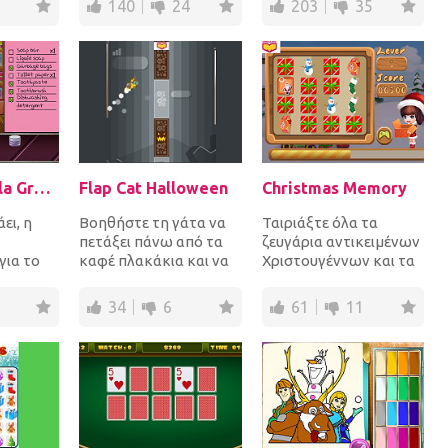
140
24
203
35
δε...
Talking Angela Great Shopping
Flap Cat Halloween
Christmas Memory
ει, η
Βοηθήστε τη γάτα να
Ταιριάξτε όλα τα
πετάξει πάνω από τα
ζευγάρια αντικειμένων
για το
καφέ πλακάκια και να
Χριστουγέννων και τα
ι σήμερα
φτάσει στο υψηλότερο
δώρα πριν τελειώσει ο
 της...
επίπεδο ή αν συντρ...
καιρός για να κερδ...
34
6
61
11