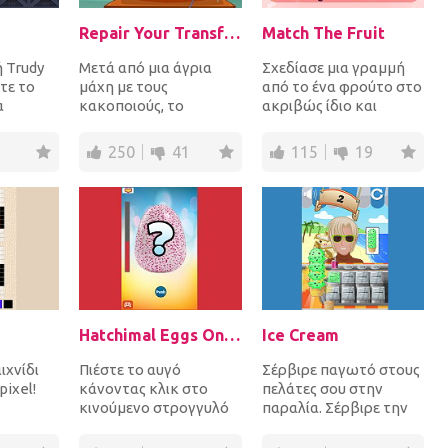
Repair Your Transformers
Match The Fruit
 Trudy
Μετά από μια άγρια ​​
Σχεδίασε μια γραμμή
τε το
μάχη με τους
από το ένα φρούτο στο
α
κακοποιούς, το
ακριβώς ίδιο και
ηγείτε
μετασχηματιστή σας
συνέδεσε τα ζευγάρια
τε
έχει υποστεί σοβαρές
όσο πιο γρήγορα μπο...
250
41
115
19
ζημιές. Καθ...
Hatchimal Eggs Online
Ice Cream
ιχνίδι
Πιέστε το αυγό
Σέρβιρε παγωτό στους
ixel!
κάνοντας κλικ στο
πελάτες σου στην
κινούμενο στρογγυλό
παραλία. Σέρβιρε την
ς έτσι
κουμπί όπου φαίνεται
σωστή γεύση παγωτού
ασύνη!
να σπάει το αυγό και να
για να τους έχεις ευ...