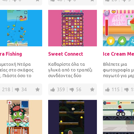
...
για...
ra Fishing
Sweet Connect
Ice Cream M
μμετοχή Ντόρα
Καθαρίστε όλα τα
Βλέπετε μια
ιείας στο σκάφος
γλυκά από το τραπέζι
φωτογραφία μ
. Πιάστε όσο το
συνδέοντας δύο
παγωτό για με
νατόν περισσότερα
πανομοιότυπες εικόνες
δευτερόλεπτα 
ρια σε μια δεδομένη
για να τις
συνέχεια κάντε
218
34
359
56
115
1
...
απομακρύνετε γ...
ακριβές παγωτ.