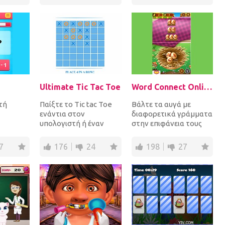
πιο όμορφ...
κ...
Ultimate Tic Tac Toe
Word Connect Online
τή
Παίξτε το Tic tac Toe
Βάλτε τα αυγά με
ενάντια στον
διαφορετικά γράμματα
υπολογιστή ή έναν
στην επιφάνεια τους
λλαπλών
φίλο και επιλέξτε να
πάνω στους κατόχους
ορα για
ανταγωνιστείτε στο
αυγών για να
7
176
24
198
27
ντους...
κλασσικ...
σχηματίσο...