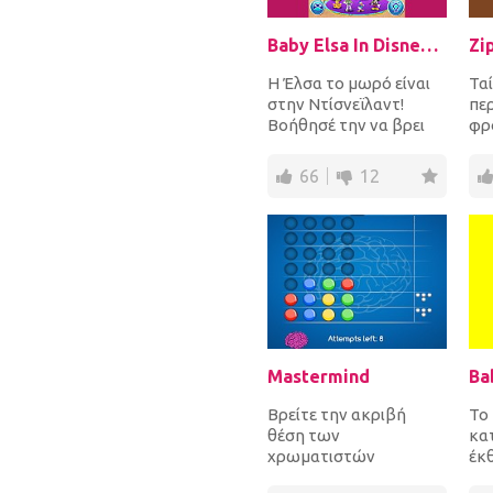
Baby Elsa In Disneyland
Zi
Η Έλσα το μωρό είναι
Ταί
στην Ντίσνεϊλαντ!
πε
Βοήθησέ την να βρει
φρ
όλες τις κούκλες με
ταμ
χαρακτήρες της
φρ
66
12
Ντίσν...
κάτ
Mastermind
Βρείτε την ακριβή
Το
θέση των
κα
χρωματιστών
έκ
χαντρών στο
πο