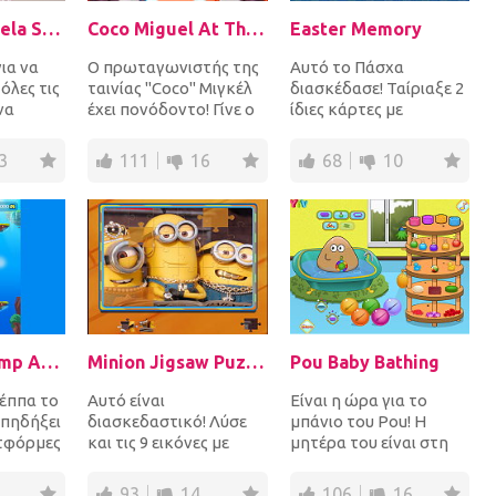
Tom And Angela School Quiz
Coco Miguel At The Dentist
Easter Memory
ια να
Ο πρωταγωνιστής της
Αυτό το Πάσχα
όλες τις
ταινίας "Coco" Μιγκέλ
διασκέδασε! Ταίριαξε 2
να
έχει πονόδοντο! Γίνε ο
ίδιες κάρτες με
ν Tom
οδοντίατρος που θα
Πασχαλινές εικόνες και
σχολικ...
τον κάνει και π...
άδειασε το ταμπλό
3
111
16
68
10
πριν...
Peppa Pig Jump Adventure
Minion Jigsaw Puzzle
Pou Baby Bathing
έππα το
Αυτό είναι
Είναι η ώρα για το
 πηδήξει
διασκεδαστικό! Λύσε
μπάνιο του Pou! Η
τφόρμες
και τις 9 εικόνες με
μητέρα του είναι στη
στην
τους χαριτωμένους
δουλειά και τον άφησε
στα...
minions που κάνουν
μαζί σου για να τον...
93
14
106
16