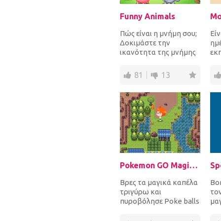
Funny Animals
Mo
Πώς είναι η μνήμη σου;
Εί
Δοκιμάστε την
ημ
ικανότητα της μνήμης
εκ
παίζοντας αυτό το
γι
διασκεδαστικό παιχνίδι
Νο
81
13
S...
Διά
ασθ
Pokemon GO Magical Hat
Βρες τα μαγικά καπέλα
Βο
τριγύρω και
το
πυροβόλησε Poke balls
μαγ
με σκοπό
συν
ν'ανακαλύψεις όλα τα
εξ