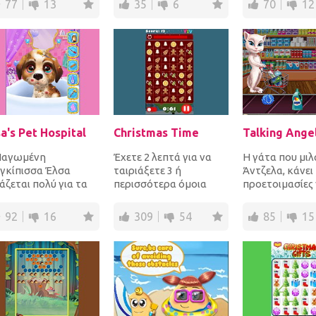
77
13
35
6
70
12
νασμένους...
αντιπάλου σας,...
Παίξε...
sa's Pet Hospital
Christmas Time
Παγωμένη
Έχετε 2 λεπτά για να
Η γάτα που μιλά
ιγκίπισσα Έλσα
ταιριάξετε 3 ή
Άντζελα, κάνει
άζεται πολύ για τα
περισσότερα όμοια
προετοιμασίες 
α. Αποφάσισε να
Χριστουγεννιάτικα
δείπνο που έχε
ει κάτι για αυτά
αντικείμενα οριζόντια
το βράδυ. Δώσε
92
16
309
54
85
15
αίπωρα ά...
ή κάθε...