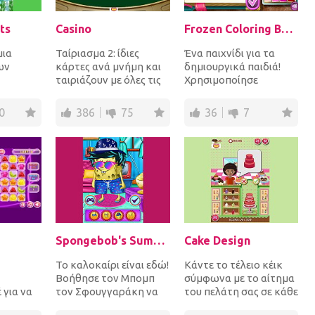
ts
Casino
Frozen Coloring Book
μια
Ταίριασμα 2: ίδιες
Ένα παιχνίδι για τα
ων
κάρτες ανά μνήμη και
δημιουργικά παιδιά!
ταιριάζουν με όλες τις
Χρησιμοποίησε
 για να
κάρτες στο
όμορφα χρώματα για
 για
κατάστρωμα για να
να χρωματίσεις όλες
0
386
75
36
7
.
ολοκληρώ...
τις σε...
Spongebob's Summer Life
Cake Design
Το καλοκαίρι είναι εδώ!
Κάντε το τέλειο κέικ
Βοήθησε τον Μπομπ
σύμφωνα με το αίτημα
 για να
τον Σφουγγαράκη να
του πελάτη σας σε κάθε
υς για
ετοιμαστεί για την
μέρος, όπως γέμιση,