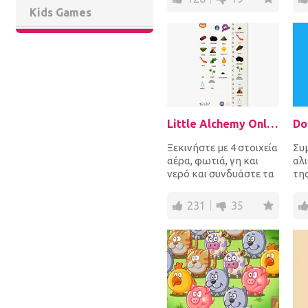
αμάξι της Έ...
τα α
Kids Games
Little Alchemy Online
Do
Ξεκινήστε με 4 στοιχεία
Συ
αέρα, φωτιά, γη και
αλ
νερό και συνδυάστε τα
της
για να δημιουργήσετε
δυ
τούβλα, λάβα...
ψά
231
35
στιγ