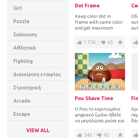
Dot Frame
Ca
Girl
Keep color dot in
Οδ
Puzzle
frame with same color
αυ
and get maximum
αυ
score. Tap on screen to
απ
Σκόπευση
rotate frame, avoid...
αυ
1.75K
65
είν
Αθλητικά
Fighting
Διαχείριση εταιρίας
Στρατηγική
Pou Shave Time
Arcade
Ο Pou το χαριτωμένο
Κρ
Escape
ψηφιακό ζωάκι ήθελε
πε
να μεγαλώσει μούσι και
δά
το έκανε για αρκετό
δα
VIEW ALL
χρονικό διάστημα...
5 π
346
43