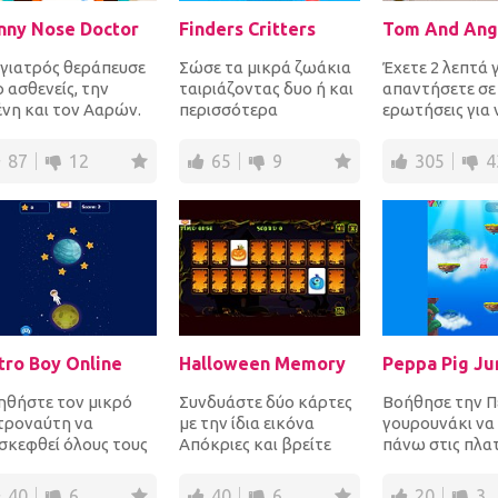
nny Nose Doctor
Finders Critters
 γιατρός θεράπευσε
Σώσε τα μικρά ζωάκια
Έχετε 2 λεπτά γ
 ασθενείς, την
ταιριάζοντας δυο ή και
απαντήσετε σε 
ένη και τον Ααρών.
περισσότερα
ερωτήσεις για 
λένη είχε ένα
τετράγωνα του ίδιου
βοηθήσετε το
ύχημα αφού
χρώματος για να να
και Angela στο 
87
12
65
9
305
4
στρησε...
διώξ...
tro Boy Online
Halloween Memory
ηθήστε τον μικρό
Συνδυάστε δύο κάρτες
Βοήθησε την Π
τροναύτη να
με την ίδια εικόνα
γουρουνάκι να
ισκεφθεί όλους τους
Απόκριες και βρείτε
πάνω στις πλα
ανήτες προκειμένου
όλα τα ζεύγη πριν
για να φτάσει 
 συγκεντρώσει όλα
τελειώσει ο χρόνος
υψηλότερη από
40
6
40
6
20
3