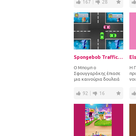
167
28
είδη των Pokem...
πει
Spongebob Traffic Chaos
El
Ο Μπομπ ο
Η 
Σφουγγαράκης έπιασε
πρ
μια καινούρια δουλειά
νοι
στην αστυνομία της
ζώ
κυκλοφορίας! Βοήθησέ
κάν
92
16
τον στη...
ταλ