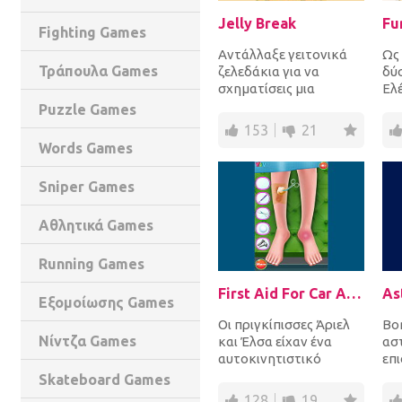
Jelly Break
Fu
Fighting Games
Αντάλλαξε γειτονικά
Ως
Τράπουλα Games
ζελεδάκια για να
δύο
σχηματίσεις μια
Ελ
γραμμή από 3 ή και
Η Ε
Puzzle Games
περισσότερα ίδια
ατ
153
21
ζελεδάκια...
γλί
Words Games
Sniper Games
Αθλητικά Games
Running Games
First Aid For Car Accident
As
Εξομοίωσης Games
Οι πριγκίπισσες Άριελ
Βο
Νίντζα Games
και Έλσα είχαν ένα
ασ
αυτοκινητιστικό
επ
ατύχημα όταν
πλ
Skateboard Games
βρισκόντουσαν στο
να
128
19