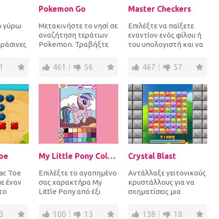
Pokemon Go
Master Checkers
ο γύρω
Μετακινήστε το νησί σε
Επιλέξτε να παίξετε
αναζήτηση τεράτων
εναντίον ενός φίλου ή
πράσινες
Pokemon. Τραβήξτε
του υπολογιστή και να
ις κάνεις
τους και στη συνέχεια
μετακινήσετε διαγώνια
οίε...
πετάξτε μπάλες Poke...
τα 20 κομμάτια...
1
461
56
467
57
Toe
My Little Pony Coloring Book
Crystal Blast
Tac Toe
Επιλέξτε το αγαπημένο
Αντάλλαξε γειτονικούς
ε έναν
σας χαρακτήρα My
κρυστάλλους για να
το
Little Pony από έξι
σχηματίσεις μια
έγμα
εικόνες και
γραμμή από 3 ή και
ιτητι...
χρωματίστε το με τα
περισσότερους όμοιους
3
100
13
138
18