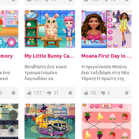
όλων των ε...
emory
My Little Bunny Caring
Moana First Day In New York
Βοηθήστε ένα κακό
Η πριγκίπισσα Μοάνα
ε ένα
τραυματισμένο
έχει ταξιδέψει στη Νέα
ρικά
λαγουδάκι να
Υόρκη! Η πρώτη της
και στη
ξανακάνετε καλά. Ως
μέρα περιλαμβάνει
 το
γιατρό για το
ψώνια! Ξεκίνησε με...
8
197
31
38
6
..
κατοικίδιο ζώο
βοηθήσ...