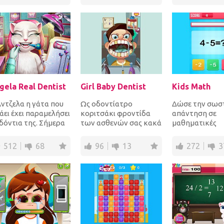
μίσετε την καλύτε...
κολοκύθων ίδιων
χρωμάτων γ...
gela Real Dentist
Girl Baby Dentist
Kids Math
Άντζελα η γάτα που
Ως οδοντίατρο
Δώσε την σωσ
άει έχει παραμελήσει
κοριτσάκι φροντίδα
απάντηση σε
δόντια της. Σήμερα
των ασθενών σας κακά
μαθηματικές
ιωσε έναν οξύ πόνο
δόντια. Απολαμβάνω!
ερωτήσεις πο
 δόντι τ...
επιλογών γρήγ
512
68
96
13
272
3
να κερδίσεις πό