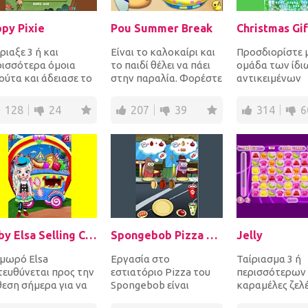
ppy Pixie
Pou Summer Break
Christmas Gif
ριαξε 3 ή και
Είναι το καλοκαίρι και
Προσδιορίστε 
ρισσότερα όμοια
το παιδί θέλει να πάει
ομάδα των ίδι
ούτα και άδειασε το
στην παραλία. Φορέστε
αντικειμένων
πλό απ' όλα τα
πρώτα τον και τη μαμά
Χριστουγέννων
ούτα πριν φτάσουν
του και στ...
τα ανατινάξετε
128
24
207
39
314
6
ω...
πόντους. Εάν ε..
Baby Elsa Selling Candy Day
Spongebob Pizza Restaurant
Jelly
 μωρό Elsa
Εργασία στο
Ταίριασμα 3 ή
τευθύνεται προς την
εστιατόριο Pizza του
περισσότερων
θεση σήμερα για να
Spongebob είναι
καραμέλες ζελέ
υλήσει καραμέλα.
προκλητική. Σερβίρετε
εκτοξεύσετε το