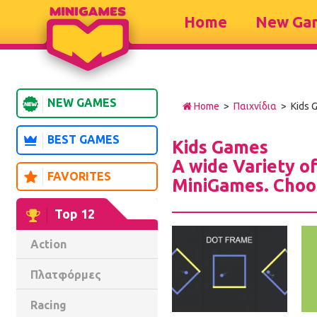
Home
New Ga
NEW GAMES
Home
>
Παιχνίδια
> Kids 
BEST GAMES
Kids Games
A wide Variety of
FAVORITES
MiniGames. Choos
Top 12
Action
Πλατφόρμες
Racing