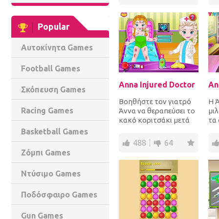
ρυθ
Popular
Αυτοκίνητα Games
Football Games
Anna Injured Doctor
An
Σκόπευση Games
Βοηθήστε τον γιατρό
Η 
Racing Games
Άννα να θεραπεύσει το
μιλ
κακό κοριτσάκι μετά
τα 
τον τραυματισμό του.
έν
Basketball Games
Ελέγξτε τη θερμοκ...
στο
488
64
Ζόμπι Games
Ντύσιμο Games
Ποδόσφαιρο Games
Gun Games