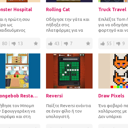
nster Hospital
Rolling Cat
Truck Travel
ναι η πρώτη σου
Οδήγησε την γάτα και
Επιλέξτε Tom ή
έρα ως
πήδηξε στις
για να οδηγήσε
παιδευόμενος
πλατφόρμες για να
φορτηγό και ν
ατρός στο
μαζέψεις τα αστέρια
αρχίσετε να οδ
σοκομείο Τεράτων!
και να φτάσεις στην
για να συλλέγε
80
13
43
7
55
9
λεξε το τέρας-
πόρτα εξ...
κέρματ...
ενή σ...
Spongebob Restaurant
Reversi
Draw Pixels
ήθησε τον Μπομπ
Παίξτε Reversi ενάντια
Ένα φοβερό πα
ν Σφουγγαράκη να
σε έναν φίλο ή τον
χαλάρωσης με p
ειρέψει και στη
υπολογιστή.
Δεν υπάρχει
έχεια να
Αναποδογυρίστε τα
χρονοδιακόπτη
υπηρετήσει τους
κομμάτια του
δεν υπάρχει βι