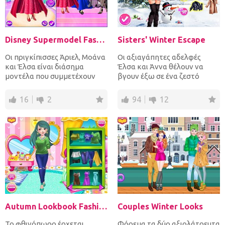
Disney Supermodel Fashion Show 1
Sisters' Winter Escape
Οι πριγκίπισσες Άριελ, Μοάνα
Οι αξιαγάπητες αδελφές
και Έλσα είναι διάσημα
Έλσα και Άννα θέλουν να
μοντέλα που συμμετέχουν
βγουν έξω σε ένα ζεστό
στις καλύτερες επιδείξε...
μέρος για το χειμώνα.
Επίλεξε...
16
2
94
12
Autumn Lookbook Fashion
Couples Winter Looks
Το φθινόπωρο έρχεται.
Φόρεμα τα δύο αξιολάτρευτα