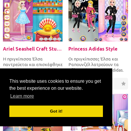
Ariel Seashell Craft Studio
Princess Adidas Style
Η πριγκίπισσα Έλσα
Οι πριγκίπισσες Έλσα και
παντρεύεται και επισκέφθηκε
Ραπουνζέλ λατρεύουν τα
το στούντιο χειροτεχνίας της
αθλητικά ρούχα της Adidas.
Άριελ, για να αποκτήσει...
Επίλεξε μια ανάμεσα από...
This website uses cookies to ensure you get
36
6
18
3
the best experience on our website.
Learn more
Got it!