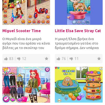
Miguel Scooter Time
Little Elsa Save Stray Cat
Ο Μιγκέλ είναι ένα μικρό
Η μικρή Έλσα βρήκε ένα
αγόρι που του αρέσει να κάνει
τραυματισμένο γατάκι στο
βόλτες με το σκούτερ του
δρόμο σήμερα. Δεν υπάρχει
όποτε μπορεί. Ντύσε...
καμία αμφιβολία, σκοπεύει...
83
12
76
11