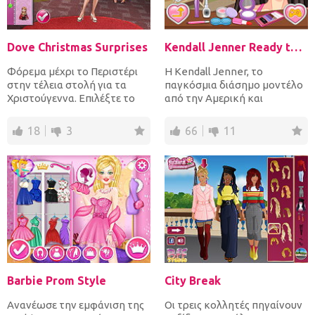
Dove Christmas Surprises
Kendall Jenner Ready to Date
Φόρεμα μέχρι το Περιστέρι
Η Kendall Jenner, το
στην τέλεια στολή για τα
παγκόσμια διάσημο μοντέλο
Χριστούγεννα. Επιλέξτε το
από την Αμερική και
πάνω και το κάτω μέρος,...
προσωπικότητα της
τηλεόρασης, έχ...
18
3
66
11
Barbie Prom Style
City Break
Ανανέωσε την εμφάνιση της
Οι τρεις κολλητές πηγαίνουν