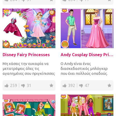
Disney Fairy Princesses
Andy Cosplay Disney Princesses
Μη χάσεις την ευκαιρία να
Ο Andy είναι ένας
μετατρέψεις όλες τις
διασκεδαστικός μπλόγκερ
αγαπημένες σου πριγκίπισσες
που έχει πολλούς οπαδούς.
της Disney σε νεράϊδες....
Θέλει να εκπλήξει τους
οπαδούς τ...
259
31
392
47