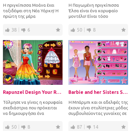
Η πριγκίπισσα Μοάνα έχει
Η Παγωμένη πριγκίπισσα
ταξιδέψει στη Νέα Υόρκη! Η
Έλσα είναι ένα κορυφαίο
πρώτη της μέρα
μοντέλο! Είναι τόσο
περιλαμβάνει ψώνια!
δημοφιλής που πρέπει να
Ξεκίνησε με...
ποζάρει...
38
6
50
8
Rapunzel Design Your Rainbow Dress
Barbie and her Sisters Stylist
Τόλμησε να γίνεις η κορυφαία
Η Μπάρμπι και οι αδελφές της
σχεδιάστρια που πρόκειται
έχουν γίνει στυλίστριες μόδας
να δημιουργήσει ένα
συμβουλεύοντας γυναίκες σε
πανέμορφο φόρεμα για την...
όλων των ειδ...
50
8
87
14