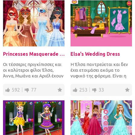
Princesses Masquerade Party
Elsa's Wedding Dress
Οι τέσσερις πριγκίπισσες και
Η Έλσα παντρεύεται και δεν
οι καλύτεροι φίλοι Έλσα,
έχει ετοιμάσει ακόμα το
Άννα, Μωάνα και Αριέλ έχουν
νυφικό της φόρεμα. Είναι η
πάρτι μεταμφίεσης...
τελευταία στιγμή. Μπορ...
592
77
253
33