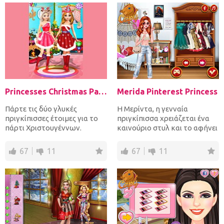
Princesses Christmas Party
Merida Pinterest Princess
Πάρτε τις δύο γλυκές
Η Μερίντα, η γενναία
πριγκίπισσες έτοιμες για το
πριγκίπισσα χρειάζεται ένα
πάρτι Χριστουγέννων.
καινούριο στυλ και το αφήνει
Ξεκινήστε με διακόσμηση
επάνω σου να αποφασίσε...
δωματί...
67
11
67
11