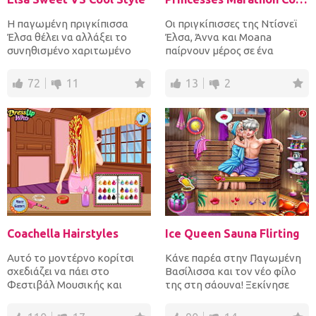
Η παγωμένη πριγκίπισσα
Οι πριγκίπισσες της Ντίσνεϊ
Έλσα θέλει να αλλάξει το
Έλσα, Άννα και Moana
συνηθισμένο χαριτωμένο
παίρνουν μέρος σε ένα
στυλ της! Μπορείς να την
μαραθώνιο. Βοήθησε και τις
βοη...
τ...
72
11
13
2
Coachella Hairstyles
Ice Queen Sauna Flirting
Αυτό το μοντέρνο κορίτσι
Κάνε παρέα στην Παγωμένη
σχεδιάζει να πάει στο
Βασίλισσα και τον νέο φίλο
Φεστιβάλ Μουσικής και
της στη σάουνα! Ξεκίνησε
Τέχνης Κοατσέλα! Δώσε στυλ
βοηθώντας την να προετο...
στα...