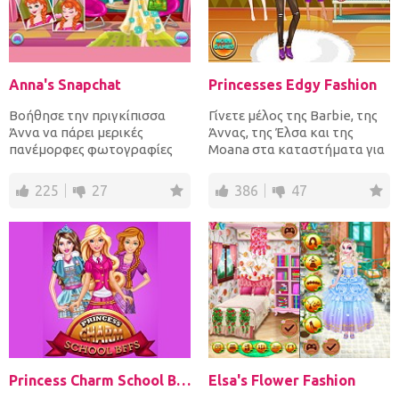
Anna's Snapchat
Princesses Edgy Fashion
Βοήθησε την πριγκίπισσα
Γίνετε μέλος της Barbie, της
Άννα να πάρει μερικές
Άννας, της Έλσα και της
πανέμορφες φωτογραφίες
Moana στα καταστήματα για
της για να τις ανεβάσει στο
ρούχα, παπούτσια, καπ...
Sna...
225
27
386
47
Princess Charm School Bffs
Elsa's Flower Fashion