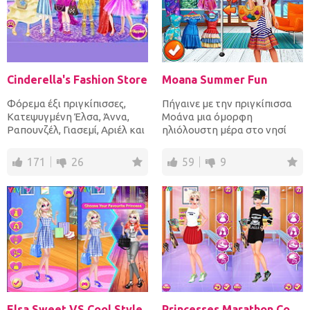
Cinderella's Fashion Store
Moana Summer Fun
Φόρεμα έξι πριγκίπισσες,
Πήγαινε με την πριγκίπισσα
Κατεψυγμένη Έλσα, Άννα,
Μοάνα μια όμορφη
Ραπουνζέλ, Γιασεμί, Αριέλ και
ηλιόλουστη μέρα στο νησί
Σταχτοπούτα για ένα π...
της και διασκεδάστε!
Βελτίωσε...
171
26
59
9
Elsa Sweet VS Cool Style
Princesses Marathon Competition