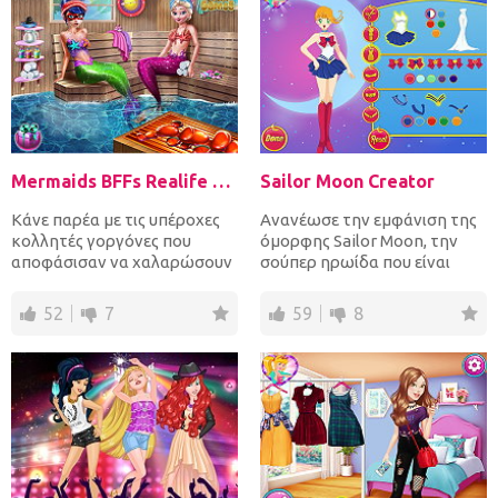
Mermaids BFFs Realife Sauna
Sailor Moon Creator
Κάνε παρέα με τις υπέροχες
Ανανέωσε την εμφάνιση της
κολλητές γοργόνες που
όμορφης Sailor Moon, την
αποφάσισαν να χαλαρώσουν
σούπερ ηρωίδα που είναι
στη σάουνα μαζί! Επίλεξε τ...
τόσο ισχυρή που μπορεί ν...
52
7
59
8