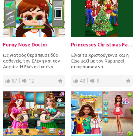
Funny Nose Doctor
Princesses Christmas Family Date
Ως γιατρός θεράπευσε δύο
Είναι τα Χριστούγεννα και η
ασθενείς, την Ελένη και τον
Elsa μαζί με τον Rapunzel
Ααρών. Η Ελένη είχε ένα
αποφάσισαν να
ατύχημα αφού γλίστρησε...
προσκαλέσουν τους φίλους
τους στ...
87
12
43
6