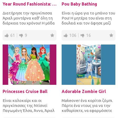
Year Round Fashionista: Ariel
Pou Baby Bathing
Διατήρησε την πριγκίπισσα
Είναι η ώρα για το μπάνιο του
Άριελ μοντέρνα καθ' όλη τη
Pou! Η μητέρα του είναι στη
διάρκεια του χρόνου! Η μόδα
δουλειά και τον άφησε μαζί
είναι ένας τρόπος...
σου για να τον...
61
9
106
16
Princesses Cruise Ball
Adorable Zombie Girl
Είναι καλοκαίρι και οι
Makeover ένα κορίτσι ζόμπι.
πριγκίπισσες της Ντίσνεϊ
Πάρτε ένα ντους για να την
Παγωμένη Έλσα, Άννα, Άριελ
καθαρίσετε, να εφαρμόσετε
και Μοάνα είναι κρουαζιέ...
ένα τέλειο μακιγιάζ...