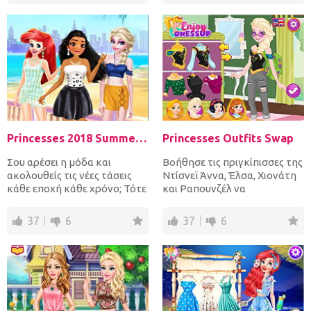
Princesses 2018 Summer Fashion
Princesses Outfits Swap
Σου αρέσει η μόδα και
Βοήθησε τις πριγκίπισσες της
ακολουθείς τις νέες τάσεις
Ντίσνεϊ Άννα, Έλσα, Χιονάτη
κάθε εποχή κάθε χρόνο; Τότε
και Ραπουνζέλ να
αυτό το παιχνίδι είναι...
ανταλλάξουν τα ρούχα τους...
37
6
37
6