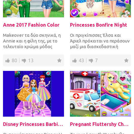
Anne 2017 Fashion Color
Princesses Bonfire Night
Makeover τα δύο σκηνικά, η
Οι πριγκίπισσες Έλσα και
Annie και η φίλη της, με το
Άριελ πρόκειται να περάσουν
τελευταίο χρώμα μόδας
μαζί μια διασκεδαστική
τάση. Δώστε τους ένα τέ...
βραδιά στην παραλία. Ντ...
80
13
43
7
Disney Princesses Barbie Show
Pregnant Fluttershy Check Up