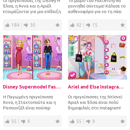
Οι πριγκίπισσες της Disney Η
Το μωρό του Fluttershy θα
Έλσα, η Άννα και η Αριέλ
γεννηθεί σύντομα! Κάλεσε το
ετοιμάζονται για μια επίδειξη
ασθενοφόρο για να τη πάει
στο διάδρομο στο...
στο νοσοκομείο! Ως...
184
30
92
15
Disney Supermodel Fashion Show 2
Ariel and Elsa Instagram Stars
Η Παγωμένη πριγκίπισσα
Οι πριγκίπισσες της Ντίσνεϊ
Άννα, η Σταχτοπούτα και η
Άριελ και Έλσα είναι πολύ
Ραπουνζέλ είναι σούπερ
δημοφιλείς στο Instagram!
μόντελς και έχουν επανέλθει...
Μπορείς να τις βοηθ...
55
9
55
9