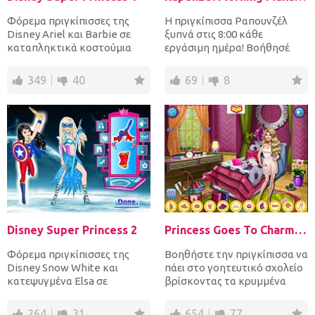
Φόρεμα πριγκίπισσες της
Η πριγκίπισσα Ραπουνζέλ
Disney Ariel και Barbie σε
ξυπνά στις 8:00 κάθε
καταπληκτικά κοστούμια
εργάσιμη ημέρα! Βοήθησέ
superhero και αξεσουάρ με...
την να προετοιμαστεί για μια
μ...
349
40
69
8
Disney Super Princess 2
Princess Goes To Charm School
Φόρεμα πριγκίπισσες της
Βοηθήστε την πριγκίπισσα να
Disney Snow White και
πάει στο γοητευτικό σχολείο
κατεψυγμένα Elsa σε
βρίσκοντας τα κρυμμένα
εκπληκτικά κοστούμια
αντικείμενα γύρω από...
superhero και...
264
31
654
77