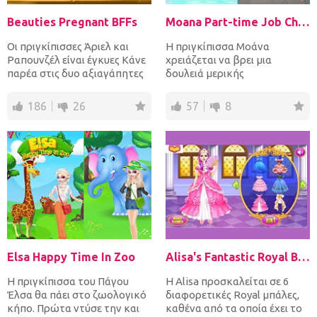
Beauties Pregnant BFFs
Moana Part-time Job Choice
Οι πριγκίπισσες Άριελ και
Η πριγκίπισσα Μοάνα
Ραπουνζέλ είναι έγκυες Κάνε
χρειάζεται να βρει μια
παρέα στις δυο αξιαγάπητες
δουλειά μερικής
κολλητές! Κανόνισε...
απασχόλησης, αλλά είναι
μπερδεμένη για τ...
186
26
57
8
Elsa Happy Time In Zoo
Alisa's Fantastic Royal Ball
Η πριγκίπισσα του Πάγου
Η Alisa προσκαλείται σε 6
Έλσα θα πάει στο ζωολογικό
διαφορετικές Royal μπάλες,
κήπο. Πρώτα ντύσε την και
καθένα από τα οποία έχει το