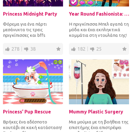
Princess Midnight Party
Year Round Fashionista: Belle
Φόρεμα για ένα πάρτι
Η πριγκίπισσα Μπελ αγαπά τη
μεσάνυχτα τις τρεις
μόδα και έχει εκπληκτικά
πριγκίπισσες και bffs
κομμάτια στη ντουλάπα της!
Jasmine, Ariel και Rapunzel
Δημιούργησε μια όμο...
όπου τα κ...
278
38
182
25
Princess' Pup Rescue
Mummy Plastic Surgery
Βρήκες ένα αδέσποτο
Μια μούμια με τη βοήθεια της
κουτάβι σε κακή κατάσταση!
επιστήμης έχει επιστρέψει