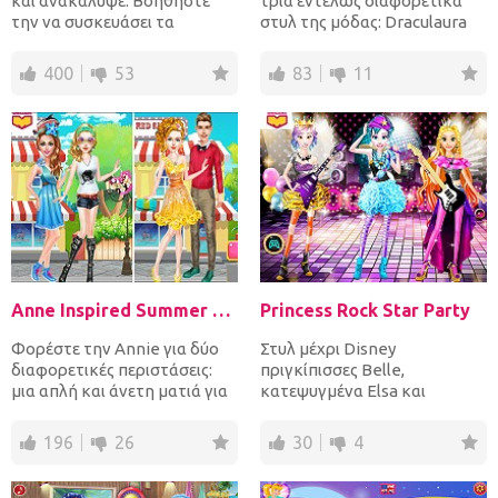
και ανακάλυψε. Βοηθήστε
τρία εντελώς διαφορετικά
την να συσκευάσει τα
στυλ της μόδας: Draculaura
πράγματα της και στη
από Monster High, Barbi...
συνέχει...
400
53
83
11
Anne Inspired Summer Fashion
Princess Rock Star Party
Φορέστε την Annie για δύο
Στυλ μέχρι Disney
διαφορετικές περιστάσεις:
πριγκίπισσες Belle,
μια απλή και άνετη ματιά για
κατεψυγμένα Elsa και
να βγείτε μαζί της...
Rapunzel για ένα τρελό ροκ
αστέρων με θέμ...
196
26
30
4