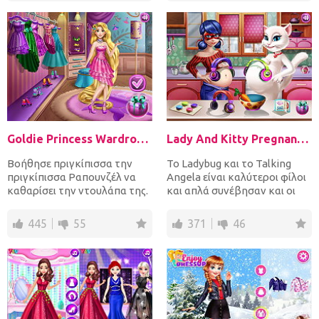
Goldie Princess Wardrobe Cleaning
Lady And Kitty Pregnant BFFs
Βοήθησε πριγκίπισσα την
Το Ladybug και το Talking
πριγκίπισσα Ραπουνζέλ να
Angela είναι καλύτεροι φίλοι
καθαρίσει την ντουλάπα της.
και απλά συνέβησαν και οι
Πρώτα πάρτε όλα τα στοι...
δύο έγκυες. Περάστε...
445
55
371
46