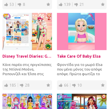
53
8
139
21
Disney Travel Diaries: Greece
Take Care Of Baby Elsa
Κάνε παρέα στις πριγκίπισσες
Φροντίδα για το μωρό Elsa
της Ντίσνεϊ Μοάνα,
που μένει μόνος του απόψε
Ραπουνζέλ και Έλσα στις
απόψε. Πρώτα φωτίζει το
πολυτελείς διακοπές τους
τζάκι από το αξιολάτρευτ...
στ...
185
28
66
10