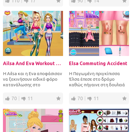
110
17
90
14
Ailsa And Eva Workout Buddies
Elsa Commuting Accident
Η Ailsa και η Eva αποφάσισαν
Η Παγωμένη πριγκίπισσα
να ξεκινήσουν ειδικό φόρο
Έλσα έπεσε στο δρόμο
κατανάλωσης στο
καθώς πήγαινε στη δουλειά
γυμναστήριο και να
της και χτύπησε τα γόνατά
ακολουθήσο...
της...
70
11
70
11