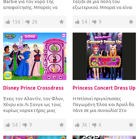
Barbie για τον χορό της
ταξίδι σε μια πόλη του
αποφοίτησης. Μπορείς να
εξωτερικού. Μπορεί να είναι
σταθείς στο ύψος των στάν...
το Παρίσι στη Γαλλία...
156
26
54
9
Disney Prince Crossdress
Princess Concert Dress Up
Έχεις τον Αλαντίν, τον Φλυν,
Η Ντίσνεϊ πριγκίπισσες
Χένρυ και Λι Σανγκ ως τους
Παγωμένη Έλσα και Άριελ θα
κυρίως χαρακτήρες μιας
πάνε σε μια συναυλία! Στο
διασκεδαστικής μεταμ...
Princess Concert Dress...
54
9
36
6