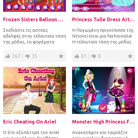
Frozen Sisters Balloon Dress Look
Princess Tulle Dress Art Photo
Σχεδιάστε τις αστείες
Η Παγωμένη πριγκίπισσα της
αδελφές στην τελευταία τάση
Ντίσνεϊ είναι μια fashionista!
της μόδας, τα φορέματα
Η τελευταία τάση της μόδας
μπαλονιών. Εκτός από τα
είναι τα φορέμ...
φορ...
267
35
61
8
Eric Cheating On Ariel
Monster High Princess Fashion Mix
Ο Eric εξαπάτησε τον Ariel
Ανακατέψτε και ταιριάξτε