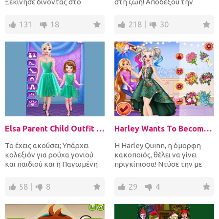
Ξεκίνησε δίνοντας στο
στη ζωή! Αποδέξου την
ταλαιπωρημένο ζώο ένα
πρόκληση να κάνεις την...
ωραίο ζε...
131
18
218
30
Elsa Parent Child Outfit Collection
Harley Wants To Become a Princess
Το έχεις ακούσει; Υπάρχει
Η Harley Quinn, η όμορφη
κολεξιόν για ρούχα γονιού
κακοποιός, θέλει να γίνει
και παιδιού και η Παγωμένη
πριγκίπισσα! Ντύσε την με
πριγκίπισσα μαζί με...
ρούχα και αξεσουάρ της...
58
8
29
4