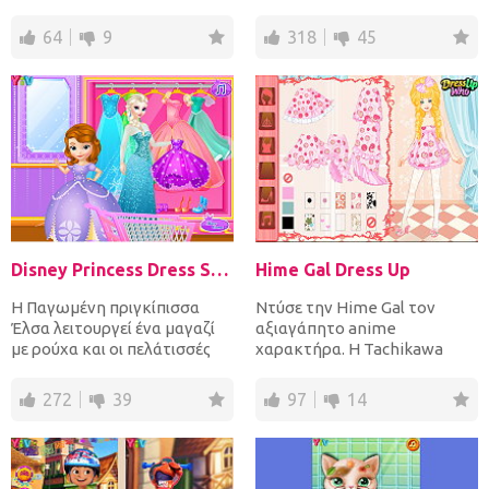
όταν θα είναι στο ζωολ...
δικό της θέμα. Είνα...
64
9
318
45
Disney Princess Dress Store
Hime Gal Dress Up
Η Παγωμένη πριγκίπισσα
Ντύσε την Hime Gal τον
Έλσα λειτουργεί ένα μαγαζί
αξιαγάπητο anime
με ρούχα και οι πελάτισσές
χαρακτήρα. Η Tachikawa
της είναι βασιλικής κα...
Himeko είναι ένα απλό
κορίτσι γυμνασ...
272
39
97
14