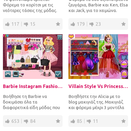
Φόρεμα το κορίτσι με τις
ζευγάρια, Barbie και Ken, Elsa
νεότερες τάσεις της μόδας.
και Jack, για το χειμώνα.
Επιλέξτε μια περιστασιακή...
Επιλέξτε ζεστό,...
117
15
179
23
Barbie Instagram Fashion Challenge
Villain Style Vs Princess Style
Βοήθησε τη Barbie να
Βοηθήστε την Alicia με το
δοκιμάσει όλα τα
blog μακιγιάζ της. Μακιγιάζ
διαφορετικά είδη μόδας που
και φόρεμα μέχρι 3 μοντέλα
συναντήθηκε στο Tumblr.
σε πριγκίπισσα και...
Φορέστε την...
653
84
85
11