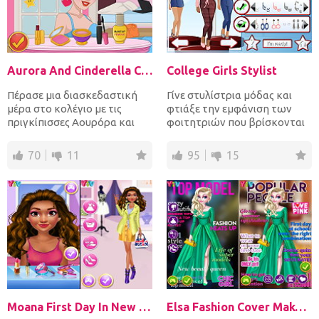
Aurora And Cinderella College Girls
College Girls Stylist
Πέρασε μια διασκεδαστική
Γίνε στυλίστρια μόδας και
μέρα στο κολέγιο με τις
φτιάξε την εμφάνιση των
πριγκίπισσες Αουρόρα και
φοιτητριών που βρίσκονται
Σταχτοπούτα! Τα δύο κορίτ...
σε όλων των ειδών τις κ...
70
11
95
15
Moana First Day In New York
Elsa Fashion Cover Makeover