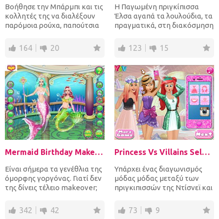
Βοήθησε την Μπάρμπι και τις
Η Παγωμένη πριγκίπισσα
κολλητές της να διαλέξουν
Έλσα αγαπά τα λουλούδια, τα
παρόμοια ρούχα, παπούτσια
πραγματικά, στη διακόσμηση
και αξεσουάρ σε υπέρ...
και στα φορέματα! Κάτ...
164
20
123
15
Mermaid Birthday Makeover
Princess Vs Villains Selfie Contest
Είναι σήμερα τα γενέθλια της
Υπάρχει ένας διαγωνισμός
όμορφης γοργόνας. Γιατί δεν
μόδας μόδας μεταξύ των
της δίνεις τέλειο makeover;
πριγκιπισσών της Ντίσνεϊ και
Σχεδιάστε την κ...
των κακοποιών! Ντύσε π...
342
42
73
9