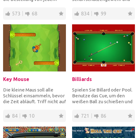
Kunden entgegen,...
Zielfernrohr ab, bevor die
Zeit abgelaufen i...
573
68
834
99
Key Mouse
Billiards
Die kleine Maus soll alle
Spielen Sie Billard oder Pool.
Schlüssel einsammeln, bevor
Benutze das Cue, um den
die Zeit abläuft. Triff nicht auf
weißen Ball zu schießen und
Hindernisse...
hol dir alle farb...
84
10
721
86