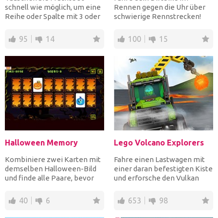
schnell wie möglich, um eine
Rennen gegen die Uhr über
Reihe oder Spalte mit 3 oder
schwierige Rennstrecken!
mehr identischen F...
Beschleunige, um über Hin...
95
14
100
15
Halloween Memory
Lego Volcano Explorers
Kombiniere zwei Karten mit
Fahre einen Lastwagen mit
demselben Halloween-Bild
einer daran befestigten Kiste
und finde alle Paare, bevor
und erforsche den Vulkan
die Zeit abgelaufen...
nach blauen Edelste...
40
6
653
98