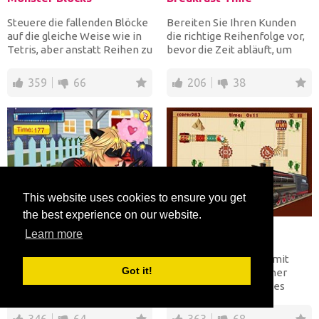
Steuere die fallenden Blöcke
Bereiten Sie Ihren Kunden
auf die gleiche Weise wie in
die richtige Reihenfolge vor,
Tetris, aber anstatt Reihen zu
bevor die Zeit abläuft, um
bilden, mus...
Geld zu verdienen...
359
66
206
38
This website uses cookies to ensure you get
the best experience on our website.
Miraculous Ladybug Kissing
Train Tycoon
Learn more
Wundersame Marienkäfer
Baue die Schienen, damit
Got it!
und Cat Noir sind so sehr
dein Zug das Ende seiner
verliebt. Hilf ihnen, sich zu
Reise erreicht, um jedes
küssen, während ihre...
Level zu beenden. Sie müs...