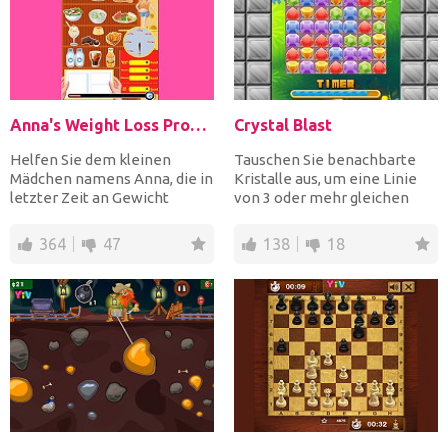
Anna's Weight Loss Program
Crystal Blast
Helfen Sie dem kleinen
Tauschen Sie benachbarte
Mädchen namens Anna, die in
Kristalle aus, um eine Linie
letzter Zeit an Gewicht
von 3 oder mehr gleichen
zugenommen hat, um eine
Kristallen zu bilden,...
g...
364
47
138
18