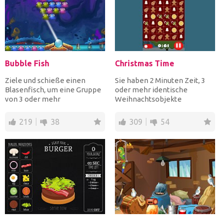
Bubble Fish
Christmas Time
Ziele und schieße einen
Sie haben 2 Minuten Zeit, 3
Blasenfisch, um eine Gruppe
oder mehr identische
von 3 oder mehr
Weihnachtsobjekte
gleichfarbigen Blasenfischen
horizontal oder vertikal zu
zu...
kombi...
219
38
309
54