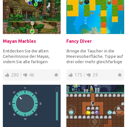
Mayan Marbles
Fancy Diver
Entdecken Sie die alten
Bringe die Taucher in die
Geheimnisse der Mayas,
Meeresoberfläche. Tippe auf
indem Sie alle farbigen
drei oder mehr gleichfarbige
Blasen zerstören. Zielen
Blöcke, um sie zu...
und...
280
46
175
29