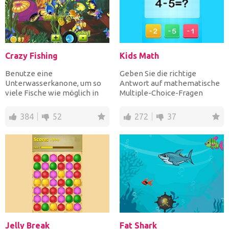
Crazy Fishing
Kids Math
Benutze eine
Geben Sie die richtige
Unterwasserkanone, um so
Antwort auf mathematische
viele Fische wie möglich in
Multiple-Choice-Fragen
einer bestimmten Zeit zu
schnell, um Punkte zu
schießen,...
sammel...
384
52
272
37
Jelly Break
Fat Shark