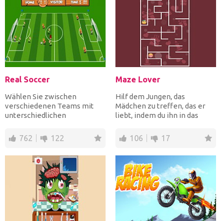
Real Soccer
Maze Lover
Wählen Sie zwischen
Hilf dem Jungen, das
verschiedenen Teams mit
Mädchen zu treffen, das er
unterschiedlichen
liebt, indem du ihn in das
Fähigkeiten und betreten Sie
Labyrinth führst. Schließ...
das Feld,...
762
122
106
17