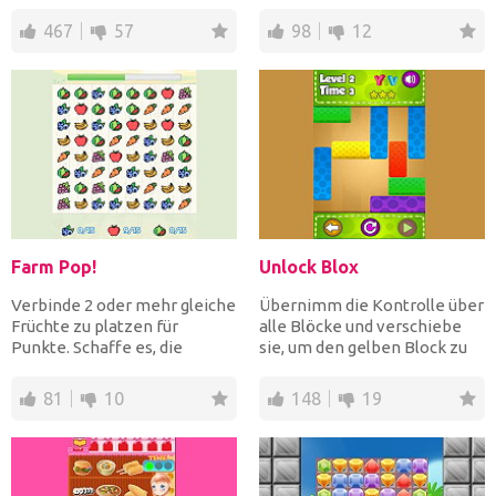
Stücke schnell a...
köstlichen Bonbons, um sie
f...
467
57
98
12
Farm Pop!
Unlock Blox
Verbinde 2 oder mehr gleiche
Übernimm die Kontrolle über
Früchte zu platzen für
alle Blöcke und verschiebe
Punkte. Schaffe es, die
sie, um den gelben Block zu
Zielanzahl jeder Frucht...
entsperren. Renn...
81
10
148
19