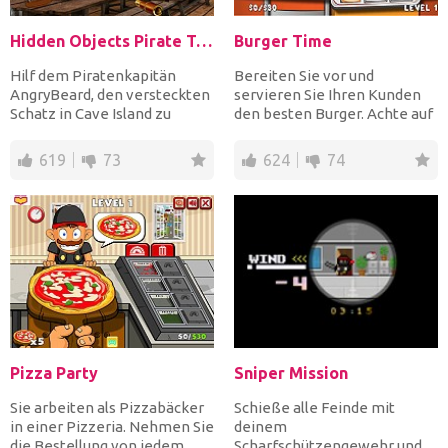
Hidden Objects Pirate Treasure
Burger Time
Hilf dem Piratenkapitän
Bereiten Sie vor und
AngryBeard, den versteckten
servieren Sie Ihren Kunden
Schatz in Cave Island zu
den besten Burger. Achte auf
finden. Mit jedem Fehle...
ihre Reihenfolge und se...
619
73
624
74
Pizza Party
Sniper Mission
Sie arbeiten als Pizzabäcker
Schieße alle Feinde mit
in einer Pizzeria. Nehmen Sie
deinem
die Bestellung von jedem
Scharfschützengewehr und