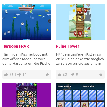
Harpoon FRVR
Ruine Tower
Nimm dein Fischerboot mit
Hilf dem tapferen Ritter, so
aufs offene Meer und wirf
viele Holzblöcke wie möglich
deine Harpune, um die Fische
zu zerstören, die aus einem
oder die Uhren zu s...
Turm bestehen,...
76
11
62
9