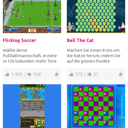
Flicking Soccer
Bell The Cat
Wähle deine
Machen Sie einen Kreis um
Fußballmannschaft, erziele
die Katze herum, indem Sie
in 120 Sekunden mehr Tore
auf die grünen Punkte
vom gegnerischen Team und
klicken, um sie gelb zu m...
gewinne a...
1.41K
169
175
21