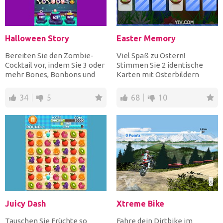
Halloween Story
Easter Memory
Bereiten Sie den Zombie-
Viel Spaß zu Ostern!
Cocktail vor, indem Sie 3 oder
Stimmen Sie 2 identische
mehr Bones, Bonbons und
Karten mit Osterbildern
Augäpfel zusammenbrin...
überein und leeren Sie das
Sp...
34
5
68
10
Juicy Dash
Xtreme Bike
Tauschen Sie Früchte so
Fahre dein Dirtbike im