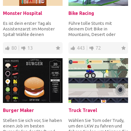
Monster Hospital
Bike Racing
Es ist dein erster Tag als
Führe tolle Stunts mit
Assistenzarzt im Monster
deinem Dirt Bike in
Spital! Wähle deinen
Mountains, Desert oder
Monster-Patienten und
Winter durch!
fange...
80
13
443
72
Burger Maker
Truck Travel
Stellen Sie sich vor, Sie haben
Wählen Sie Tom oder Trudy,
einen Job im besten
um den LKW zu fahren und