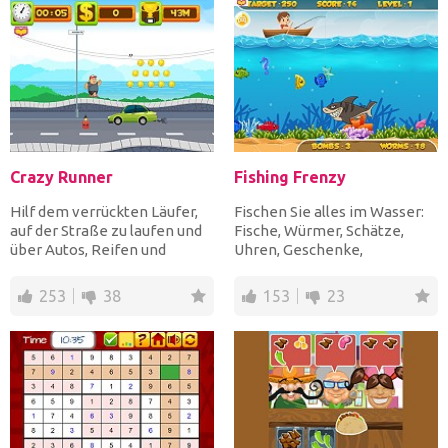
Crazy Runner
Fishing Frenzy
Hilf dem verrückten Läufer,
Fischen Sie alles im Wasser:
auf der Straße zu laufen und
Fische, Würmer, Schätze,
über Autos, Reifen und
Uhren, Geschenke,
Dynamit zu springen,...
Seepferdchen, Seesterne,
Mus...
253
38
153
23