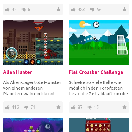
Gegners um, indem d...
Scharfschützenwaffe, begr...
35
6
384
66
Alien Hunter
Flat Crossbar Challenge
Als Alien-Jäger töte Monster
Schieße so viele Bälle wie
von einem anderen
möglich in den Torpfosten,
Planeten, während du mit
bevor die Zeit abläuft, um die
deinen speziellen Kräften
höchste Punktza...
wi...
412
71
87
15