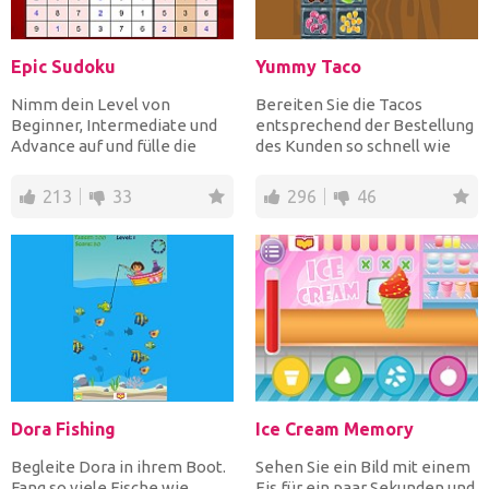
Epic Sudoku
Yummy Taco
Nimm dein Level von
Bereiten Sie die Tacos
Beginner, Intermediate und
entsprechend der Bestellung
Advance auf und fülle die
des Kunden so schnell wie
leeren Felder mit den fehle...
möglich vor, um Geld zu...
213
33
296
46
Dora Fishing
Ice Cream Memory
Begleite Dora in ihrem Boot.
Sehen Sie ein Bild mit einem
Fang so viele Fische wie
Eis für ein paar Sekunden und