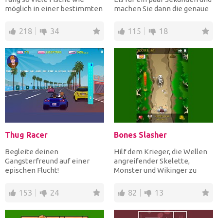
möglich in einer bestimmten
machen Sie dann die genaue
Zeit, um viele Pun...
Eiscreme mit I...
218
34
115
18
Thug Racer
Bones Slasher
Begleite deinen
Hilf dem Krieger, die Wellen
Gangsterfreund auf einer
angreifender Skelette,
epischen Flucht!
Monster und Wikinger zu
Beschleunige deinen
überleben, indem du sie...
Sportwagen, um dem Ver...
153
24
82
13