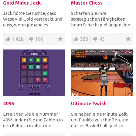
Gold Miner Jack
Master Chess
Jack hörte Gerüchte, dass
Schärfen Sie Ihre
West viel Gold versteckt und
strategischen Fähigkeiten
dass, wenn jemand es
beim Schachspiel gegen den
ausgraben könnte, er se...
Computer oder einen
Freund....
1.42K
186
328
43
4096
Ultimate Swish
Erreichen Sie die Nummer
Sie haben eine Minute Zeit,
4096, indem Sie die Zahlen in
um Punkte zu schießen, um
den Feldern in allen vier
dieses Basketballspiel zu
Richtungen verschie...
gewinnen. Habe Spaß!