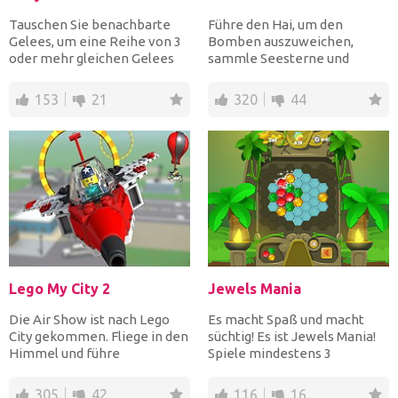
Tauschen Sie benachbarte
Führe den Hai, um den
Gelees, um eine Reihe von 3
Bomben auszuweichen,
oder mehr gleichen Gelees
sammle Seesterne und
so schnell wie mögli...
Sanduhren für mehr Punkte
und iss di...
153
21
320
44
Lego My City 2
Jewels Mania
Die Air Show ist nach Lego
Es macht Spaß und macht
City gekommen. Fliege in den
süchtig! Es ist Jewels Mania!
Himmel und führe
Spiele mindestens 3
gleichzeitig mit zwei ander...
gleichfarbige Juwelen in e...
305
42
116
16