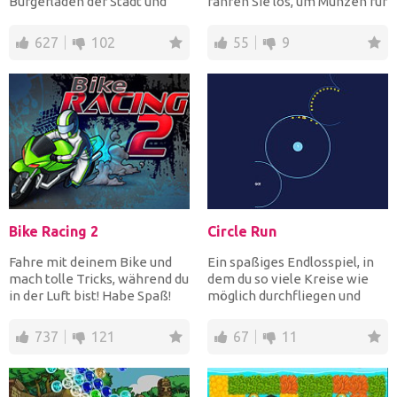
Burgerladen der Stadt und
fahren Sie los, um Münzen für
Ihre Aufgabe ist es, d...
Upgrades und Uhren...
627
102
55
9
Bike Racing 2
Circle Run
Fahre mit deinem Bike und
Ein spaßiges Endlosspiel, in
mach tolle Tricks, während du
dem du so viele Kreise wie
in der Luft bist! Habe Spaß!
möglich durchfliegen und
Sterne sammeln mus...
737
121
67
11