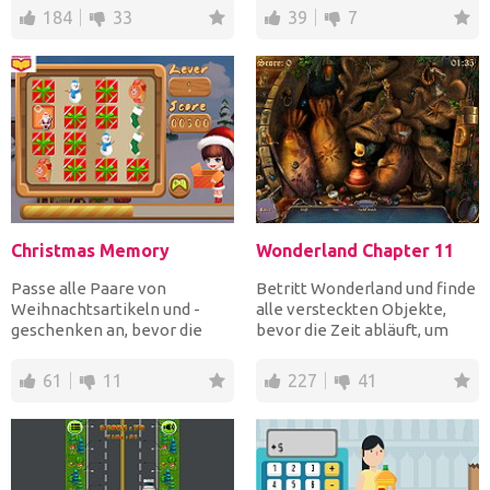
schnell wie möglich z...
184
33
39
7
Christmas Memory
Wonderland Chapter 11
Passe alle Paare von
Betritt Wonderland und finde
Weihnachtsartikeln und -
alle versteckten Objekte,
geschenken an, bevor die
bevor die Zeit abläuft, um
Zeit abläuft, um zu
weiter voranzukomm...
gewinnen....
61
11
227
41