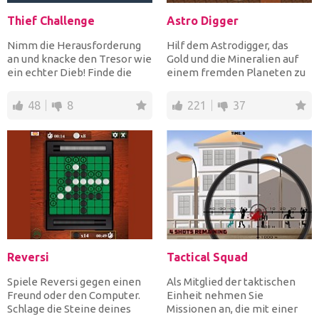
Thief Challenge
Astro Digger
Nimm die Herausforderung
Hilf dem Astrodigger, das
an und knacke den Tresor wie
Gold und die Mineralien auf
ein echter Dieb! Finde die
einem fremden Planeten zu
richtige Kombinati...
sammeln, bevor die Z...
48
8
221
37
Reversi
Tactical Squad
Spiele Reversi gegen einen
Als Mitglied der taktischen
Freund oder den Computer.
Einheit nehmen Sie
Schlage die Steine ​​deines
Missionen an, die mit einer