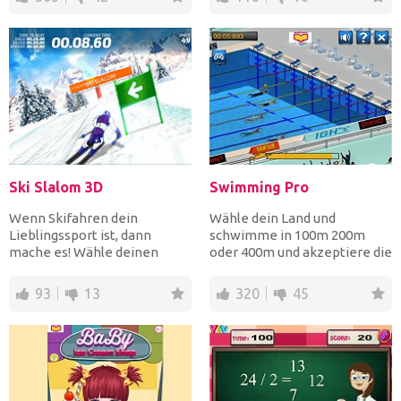
Ski Slalom 3D
Swimming Pro
Wenn Skifahren dein
Wähle dein Land und
Lieblingssport ist, dann
schwimme in 100m 200m
mache es! Wähle deinen
oder 400m und akzeptiere die
Charakter zwischen Tony und
Herausforderungen gegen
Ashl...
die b...
93
13
320
45