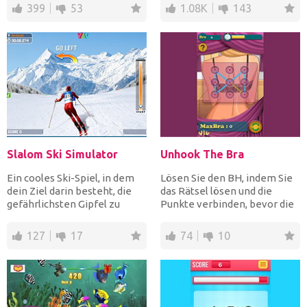
399
53
1.08K
143
Slalom Ski Simulator
Unhook The Bra
Ein cooles Ski-Spiel, in dem
Lösen Sie den BH, indem Sie
dein Ziel darin besteht, die
das Rätsel lösen und die
gefährlichsten Gipfel zu
Punkte verbinden, bevor die
bezwingen. Umfah...
Zeit abläuft. Eini...
127
17
74
10