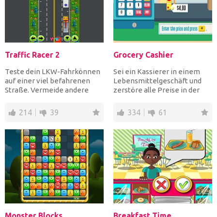
Traffic Racer 2
Grocery Cashier
Teste dein LKW-Fahrkönnen
Sei ein Kassierer in einem
auf einer viel befahrenen
Lebensmittelgeschäft und
Straße. Vermeide andere
zerstöre alle Preise in der
Autos, indem du den Gang...
Registrierkasse, füg...
214
39
334
61
Monster Blocks
Breakfast Time