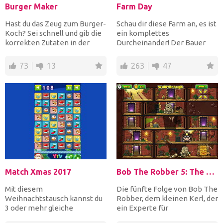
Burger Maker
Farm Day
Hast du das Zeug zum Burger-
Schau dir diese Farm an, es ist
Koch? Sei schnell und gib die
ein komplettes
korrekten Zutaten in der
Durcheinander! Der Bauer
richtigen Reihen...
sucht nicht nur nach seinen...
73
13
263
47
Match Xmas 2017
Bob The Robber 5: The Temple Adventure
Mit diesem
Die fünfte Folge von Bob The
Weihnachtstausch kannst du
Robber, dem kleinen Kerl, der
3 oder mehr gleiche
ein Experte für
Weihnachtsobjekte so
Raubüberfälle ist, ist da...