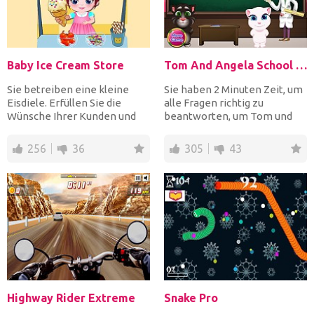
Baby Ice Cream Store
Tom And Angela School Quiz
Sie betreiben eine kleine
Sie haben 2 Minuten Zeit, um
Eisdiele. Erfüllen Sie die
alle Fragen richtig zu
Wünsche Ihrer Kunden und
beantworten, um Tom und
bedienen Sie sie schne...
Angela beim Schulquizz z...
256
36
305
43
Highway Rider Extreme
Snake Pro