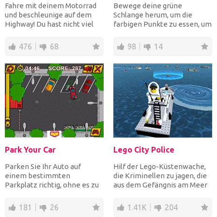
Fahre mit deinem Motorrad
Bewege deine grüne
und beschleunige auf dem
Schlange herum, um die
Highway! Du hast nicht viel
farbigen Punkte zu essen, um
Zeit, die Ziellinie...
größer zu werden, aber
vermei...
476
68
98
14
Park Your Car
Lego City Police
Parken Sie Ihr Auto auf
Hilf der Lego-Küstenwache,
einem bestimmten
die Kriminellen zu jagen, die
Parkplatz richtig, ohne es zu
aus dem Gefängnis am Meer
sehr und so schnell wie
entkommen sind, u...
mögli...
181
26
1.41K
204