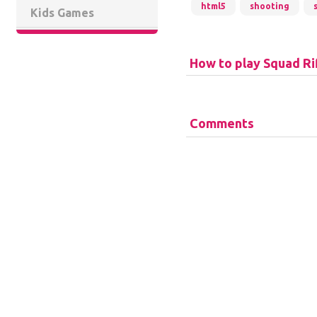
html5
shooting
Kids Games
How to play Squad Ri
Comments