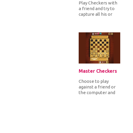
Play Checkers with
a friend and try to
capture all his or
hers 12 checkers or
leave him or her
with...
Master Checkers
Choose to play
against a friend or
the computer and
move diagonally
your 20 pieces fast
on a 10X10 s...