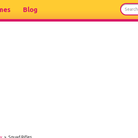
mes
Blog
gy
> Squad Rifles