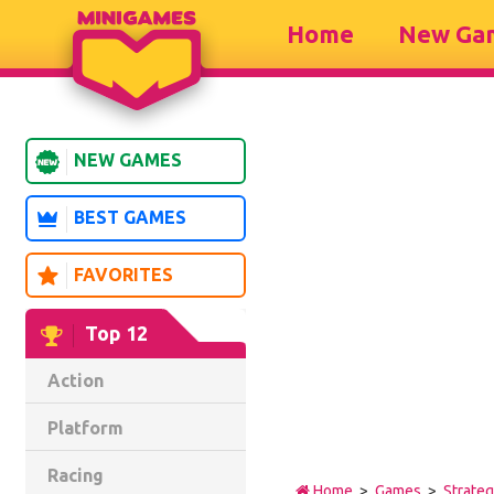
Home
New Ga
NEW GAMES
BEST GAMES
FAVORITES
Top 12
Action
Platform
Racing
Home
>
Games
>
Strate