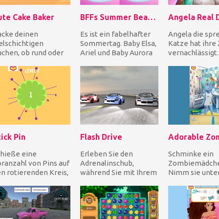
ute Cake Baker
BFFs Summer Beach Picnic
Angela Real 
acke deinen
Es ist ein fabelhafter
Angela die sp
elschichtigen
Sommertag. Baby Elsa,
Katze hat ihre
chen, ob rund oder
Ariel und Baby Aurora
vernachlässigt
kig! Folge den
machen zusammen
fühlte sie eine
hritten im Rezept,
ein Picknick am S...
scharfen Schmer
d dekorie...
ick Pin
Flash Drive
hieße eine
Erleben Sie den
Schminke ein
ranzahl von Pins auf
Adrenalinschub,
Zombiemädche
n rotierenden Kreis,
während Sie mit Ihrem
Nimm sie unter
 jedes Level zu
kraftvollen
Dusche, um sie
enden, aber
Sportwagen auf
reinigen, benu
rmeide...
extrem anspruchsvol...
perfektes Mak..