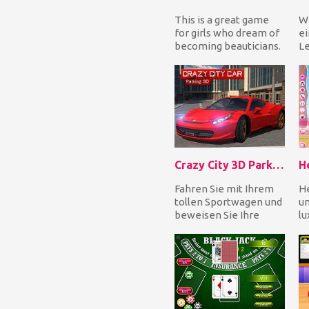
This is a great game
Wi
for girls who dream of
e
becoming beauticians.
Le
Do your best and make
li
your model l...
wi
Me
Crazy City 3D Parking
Fahren Sie mit Ihrem
He
tollen Sportwagen und
un
beweisen Sie Ihre
lu
Fähigkeiten als
Da
Autofahrer in einer
si
ver...