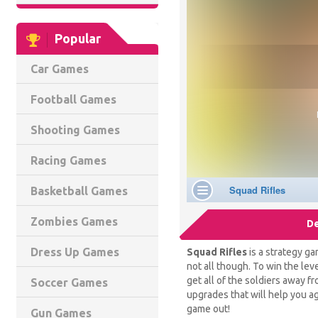
Popular
Car Games
Football Games
Shooting Games
Racing Games
Basketball Games
Zombies Games
De
Dress Up Games
Squad Rifles
is a strategy g
not all though. To win the leve
get all of the soldiers away f
Soccer Games
upgrades that will help you ag
game out!
Gun Games