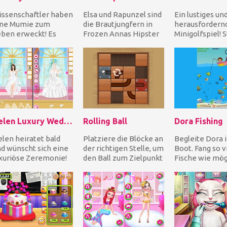
ssenschaftler haben
Elsa und Rapunzel sind
Ein lustiges un
ine Mumie zum
die Brautjungfern in
herausfordern
ben erweckt! Es
Frozen Annas Hipster
Minigolfspiel! S
egt jetzt an dir, sie
Hochzeit. Dekorieren
den Winkel und
e einen normalen
Sie die Hochze...
Stärke deines 
...
ei...
Helen Luxury Wedding Dress Up
Rolling Ball
Dora Fishing
len heiratet bald
Platziere die Blöcke an
Begleite Dora 
d wünscht sich eine
der richtigen Stelle, um
Boot. Fang so v
xuriöse Zeremonie!
den Ball zum Zielpunkt
Fische wie mög
s bedeutet, dass sie
zu rollen, um jede der
einer bestimm
ch ein glam...
60 Ge...
Zeit, um viele P