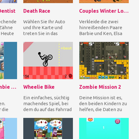
Dentist
Death Race
Couples Winter Looks
rechende
Wählen Sie Ihr Auto
Verkleide die zwei
 Zähne
und Ihre Karte und
hinreißenden Paare
. Heute
treten Sie in das
Barbie und Ken, Elsa
n
Todesrennen ein, wo
und Jack für den
z a...
Sie andere Gegner
Winter. Wählen Sie
ver...
warme...
Adorable Zombie Girl
Wheelie Bike
Zombie Mission 2
Ein einfaches, süchtig
Deine Mission ist es,
n.
machendes Spiel, bei
den beiden Kindern zu
 die
dem du auf das Fahrrad
helfen, die Daten zu
 zu
drückst, um einen
sammeln, die sie
tze ein
Wheelie zu mach...
brauchen, um die...
.