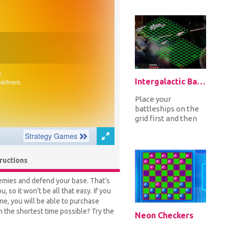
responsible for the
weapons and ammo
us...
Intergalactic Battleship
Place your
battleships on the
grid first and then
click on the enemy's
grid to locate and
destroy hi...
tructions
nemies and defend your base. That’s
 so it won’t be all that easy. If you
ime, you will be able to purchase
n the shortest time possible? Try the
Neon Checkers