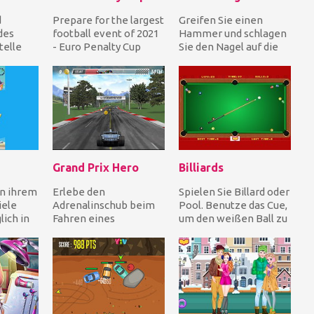
d
Prepare for the largest
Greifen Sie einen
des
football event of 2021
Hammer und schlagen
telle
- Euro Penalty Cup
Sie den Nagel auf die
 die
2021! Become a player
Holzplanke für Punkte
Schlages
in the best...
aber vermeiden Sie...
Grand Prix Hero
Billiards
in ihrem
Erlebe den
Spielen Sie Billard oder
iele
Adrenalinschub beim
Pool. Benutze das Cue,
lich in
Fahren eines
um den weißen Ball zu
ten
einsitzigen Fahrzeugs
schießen und hol dir
un...
im Grand Prix von
alle farb...
Italien, Großbr...