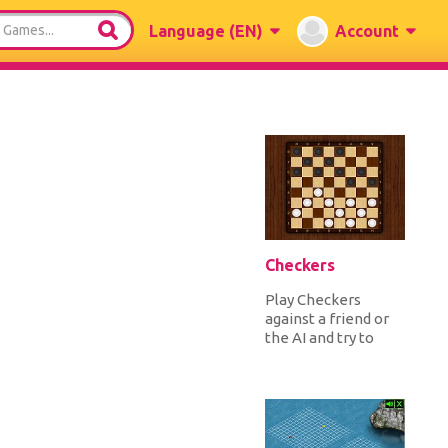
Language
(EN)
Account
Checkers
Play Checkers
against a friend or
the AI and try to
think many of yours
and your opponents
moves ahe...