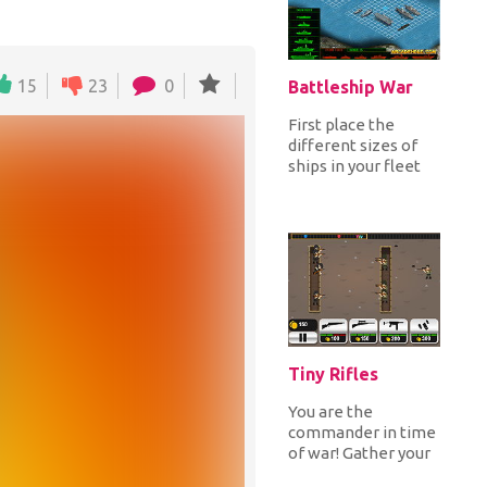
15
23
0
Battleship War
First place the
different sizes of
ships in your fleet
on the grid and then
let the battle begin!
Ch...
Tiny Rifles
You are the
commander in time
of war! Gather your
troops, be