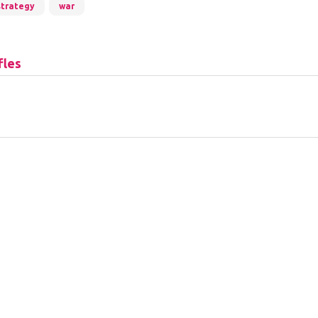
strategy
war
fles