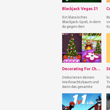
Blackjack Vegas 21
C
Ein klassisches
B
Blackjack-Spiel, in dem
vi
du gegen den
Ku
Computer spielst.
ec
Setze deinen Einsatz,
Sc
sieh d...
un
Decorating For Christmas
St
Dekorieren deinen
Sc
Weihnachtsbaum und
To
dann das gesamte
de
Wohnzimmer, aber
um
zuerst musst du
be
einkaufen geh...
ve