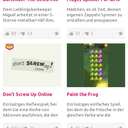
Dein Lieblingsbarkeeper
Mädchen, es ist Zeit, deinen
Miguel arbeitet in einer 5-
eigenen Zappeln Spinner zu
Sterne-Hotelbar! Hilf ihm,
erstellen und anzupassen.
den perfekten Mix für...
Wählen Sie die For...
89
14
31
5
Don't Screw Up Online
Paint the Frog
Ein lustiges Reflexspiel, bei
Ein lustiges einfaches Spiel,
dem Sie eine Reihe von
bei dem du die Frösche in der
Aktionen ausführen, die den
gleichen Farbe wie die
Aufforderungen folg...
meisten von ihnen...