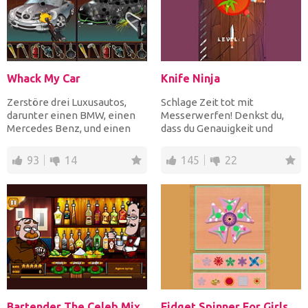
Whack My Car
Knife Ninja
Zerstöre drei Luxusautos,
Schlage Zeit tot mit
darunter einen BMW, einen
Messerwerfen! Denkst du,
Mercedes Benz, und einen
dass du Genauigkeit und
Lamborghini! Ist das n...
Geschwindigkeit hast?
Probier...
93
14
145
22
Bartender The Celeb Mix
Fidget Spinner For Girls