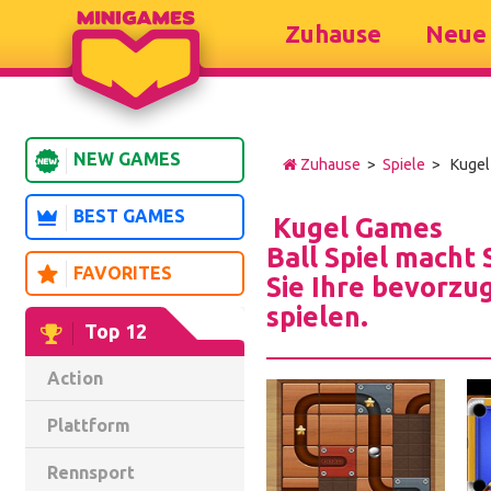
Zuhause
Neue 
NEW GAMES
Zuhause
>
Spiele
> Kugel
BEST GAMES
Kugel Games
Ball Spiel macht 
FAVORITES
Sie Ihre bevorzu
spielen.
Top 12
Action
Plattform
Rennsport