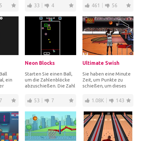
 zu
du das P...
Pokebälle, um si...
5
33
4
461
56
Neon Blocks
Ultimate Swish
Ball
Starten Sie einen Ball,
Sie haben eine Minute
l, ein
um die Zahlenblöcke
Zeit, um Punkte zu
er
abzuschießen. Die Zahl
schießen, um dieses
m ein
in den Blöcken gibt an,
Basketballspiel zu
erque...
wie oft...
gewinnen. Habe Spaß!
7
53
7
1.08K
143