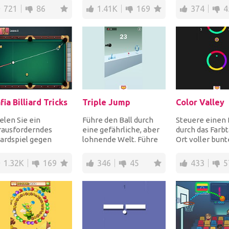
 farb...
vom gegnerischen
Ball in das Loch
721
86
1.41K
169
374
4
Team und gewinne a...
schießen u...
ia Billiard Tricks
Triple Jump
Color Valley
elen Sie ein
Führe den Ball durch
Steuere einen 
rausforderndes
eine gefährliche, aber
durch das Farbta
lardspiel gegen
lohnende Welt. Führe
Ort voller bunt
ner, die Mitglieder
dreifache Sprünge
Hindernisse. U
 Mafia sind!
durch, um Hindern...
Hindernis zu üb
1.32K
169
346
45
433
5
diene...