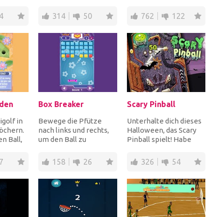
e ​​zu
schießen zu
Fähigkeiten und
verhindern. Teste
betreten Sie das Feld,...
4
314
50
762
122
deine F...
rden
Box Breaker
Scary Pinball
igolf in
Bewege die Pfütze
Unterhalte dich dieses
öchern.
nach links und rechts,
Halloween, das Scary
n Ball,
um den Ball zu
Pinball spielt! Habe
e ​​für
schlagen und Steine ​​für
Spaß!
Punkte zu brechen....
7
158
26
326
54