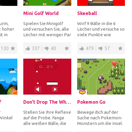
Mini Golf World
Skeeball
urm,
Spielen Sie Minigolf
Wirf 9 Bälle in die 6
t hoher
und versuchen Sie, alle
Löcher und versuche so
t in
Löcher mit weniger Par
viele Punkte wie
ährst,
abzuschließen, um
möglich zu erzielen,
issen...
jedes Level mi...
indem du den Ball...
130
337
40
479
57
f
Don't Drop The White Ball
Pokemon Go
r
Stellen Sie Ihre Reflexe
Bewege dich auf der
Winkel
auf die Probe. Fange
Suche nach Pokemon-
alle weißen Bälle, die
Monstern um die Insel.
m den
von oben fallen, indem
Greif sie an und wirf