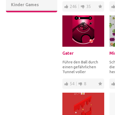
größeren Zahl zu...
mö
Kinder Games
246
35
ver
Gater
Mi
Führe den Ball durch
Sch
einen gefährlichen
die
Tunnel voller
he
Hindernisse! Wenn der
Min
Ball diese Hindernisse...
Mei
54
8
Jed