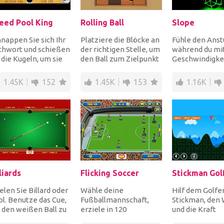
eed Pool King
Rolling Ball
Slope
nappen Sie sich Ihr
Platziere die Blöcke an
Fühle den Anst
chwort und schießen
der richtigen Stelle, um
während du mi
 die Kugeln, um sie
den Ball zum Zielpunkt
Geschwindigkei
e in die Taschen zu
zu rollen, um jede der
deiner Sphäre f
cken,...
60 Ge...
weiche Hindern
1.45K
152
1.45K
153
1.16K
liards
Flicking Soccer
Stickman Gol
elen Sie Billard oder
Wähle deine
Hilf dem Golfe
l. Benutze das Cue,
Fußballmannschaft,
Stickman, den 
 den weißen Ball zu
erziele in 120
und die Kraft
ießen und hol dir
Sekunden mehr Tore
anzupassen, u