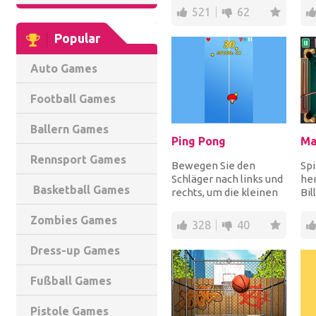
das Ende in die Z...
alle
521
62
Popular
Auto Games
Football Games
Ballern Games
Ping Pong
Maf
Rennsport Games
Bewegen Sie den
Spi
Schläger nach links und
he
Basketball Games
rechts, um die kleinen
Bil
weißen
Geg
Tischtennisbälle zu
der
Zombies Games
328
40
treffen, u...
Ver
Dress-up Games
Fußball Games
Pistole Games