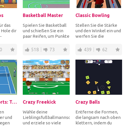
ps
Basketball Master
Classic Bowling
ür das
Spielen Sie Basketball
Stellen Sie die Stärke
Hole dir
und schießen Sie ein
und den Winkel ein und
-
paar Reifen, um Punkte
werfen Sie die
nschaft
zu sammeln. Habe
Bowlingkugel in die
...
Spaß!
Mitte der Pins, um...
0
518
73
439
62
ROBOTIC Sports: Tennis
Crazy Freekick
Crazy Balls
en
Wähle deine
Entferne die Formen,
er und
Lieblingsfußballmannschaft
die langsam nach oben
gegen
und erziele so viele
klettern, indem du
hle aus 4
Freistöße wie möglich.
Kugeln fallen lässt.