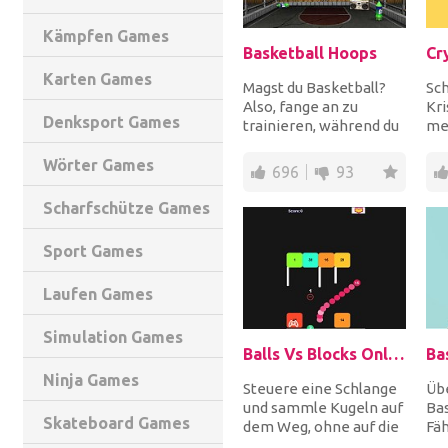
Kämpfen Games
Basketball Hoops
Cr
Karten Games
Magst du Basketball?
Sch
Also, fange an zu
Kri
Denksport Games
trainieren, während du
meh
ein paar Reifen in der
Kug
Motorhaube schi...
bev
Wörter Games
696
93
Scharfschütze Games
Sport Games
Laufen Games
Simulation Games
Balls Vs Blocks Online
Ba
Ninja Games
Steuere eine Schlange
Übe
und sammle Kugeln auf
Ba
Skateboard Games
dem Weg, ohne auf die
Fäh
Blöcke mit einer
Sie