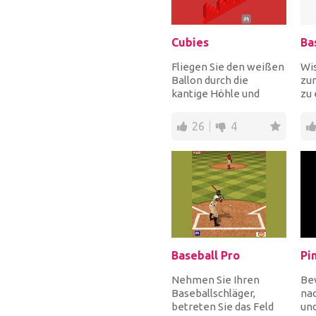
Cubies
Ba
Fliegen Sie den weißen
Wis
Ballon durch die
zu
kantige Höhle und
zu 
sammeln Sie die
sa
gelben Juwelen für
neu
26
4
Extrapu...
fre
Baseball Pro
Nehmen Sie Ihren
Be
Baseballschläger,
na
betreten Sie das Feld
und