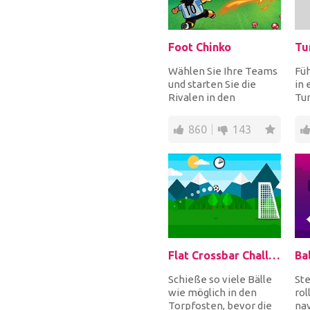
Foot Chinko
Tu
Wählen Sie Ihre Teams
Füh
und starten Sie die
in 
Rivalen in den
Tun
internationalen
Bes
Fußballturnieren.
Hin
860
143
Gewinne a...
umg
Flat Crossbar Challenge
Ba
Schieße so viele Bälle
Ste
wie möglich in den
rol
Torpfosten, bevor die
nav