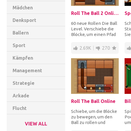
Mädchen
Roll The Ball 2 Online
Sp
Denksport
60 neue Rollen Die Ball
Sch
Level. Verschiebe die
Sti
Ballern
Blöcke, um einen Pfad
Sie
zu erstellen, der den
all
Sport
Ball vom S...
ste
2.69K
270
Kämpfen
Management
Strategie
Arkade
Roll The Ball Online
Bil
Flucht
Schiebe, um die Blöcke
Spi
zu bewegen, um den
Poo
Ball zu rollen und
um
VIEW ALL
sammle die Sterne und
sch