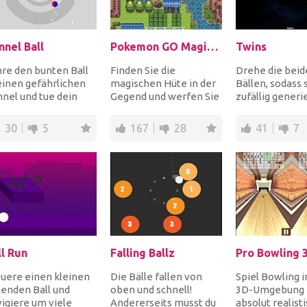
nnel Ball
Pokemon GO Magical Hat
Twins
re den bunten Ball
Finden Sie die
Drehe die beid
einen gefährlichen
magischen Hüte in der
Bällen, sodass s
nel und tue dein
Gegend und werfen Sie
zufällig generi
tes, um die
Pokebälle, um alle
rechteckigen
dernisse zu
Arten von Pokemons
Hindernisse ni
30
5
167
28
41
7
ehe...
und...
berühre...
ll Run
Falling Ballz
Pro Bowling 
uere einen kleinen
Die Bälle fallen von
Spiel Bowling i
lenden Ball und
oben und schnell!
3D-Umgebung 
igiere um viele
Andererseits musst du
absolut realist