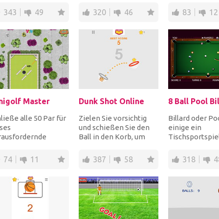
chten und
herunterfallen. Sie
Modi, Tournier, C
343
49
320
46
83
12
dienen Sie Bon...
mü...
nigolf Master
Dunk Shot Online
8 Ball Pool Bi
ließe alle 50 Par für
Zielen Sie vorsichtig
Billard oder Poo
ses
und schießen Sie den
einige ein
rausfordernde
Ball in den Korb, um
Tischsportspiel
igolfspiel ab, um
Punkte zu sammeln.
von vielen Me
ster zu werden!
Sei geschickter,...
genossen wird
74
11
387
58
318
4
es Level...
d...