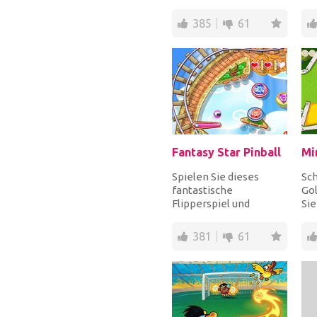
und schlagen Sie den
All
Ball, um so viele
ein
385
61
Home...
Fantasy Star Pinball
Mi
Spielen Sie dieses
Sch
fantastische
Gol
Flipperspiel und
Sie
versuchen Sie, den Ball
ei
zu schießen, um
Min
381
61
spezielle R...