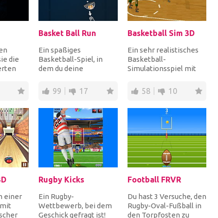
Basket Ball Run
Basketball Sim 3D
en
Ein spaßiges
Ein sehr realistisches
ie die
Basketball-Spiel, in
Basketball-
erten
dem du deine
Simulationsspiel mit
Wurfkünste unter
überraschend
cht
Beweis stellen kannst!
realistischer Physik.
99
17
58
10
Berechne Ent...
Erziele Ho...
3D
Rugby Kicks
Football FRVR
n einer
Ein Rugby-
Du hast 3 Versuche, den
mit
Wettbewerb, bei dem
Rugby-Oval-Fußball in
ischer
Geschick gefragt ist!
den Torpfosten zu