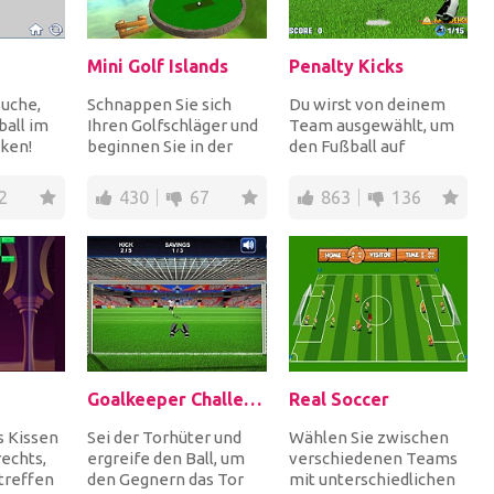
Mini Golf Islands
Penalty Kicks
suche,
Schnappen Sie sich
Du wirst von deinem
all im
Ihren Golfschläger und
Team ausgewählt, um
ken!
beginnen Sie in der
den Fußball auf
erstaunlichsten 3D-
Elfmeter zu schießen,
 deine
Grafikumgebung zu f...
die dein Team
2
430
67
863
136
entweder...
Goalkeeper Challenge
Real Soccer
 Kissen
Sei der Torhüter und
Wählen Sie zwischen
rechts,
ergreife den Ball, um
verschiedenen Teams
 treffen
den Gegnern das Tor
mit unterschiedlichen