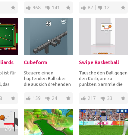
...
Tippen Sie, um de...
Halte und ziehe,...
968
141
82
12
lliards
Cubeform
Swipe Basketball
l ist für
Steuere einen
Tausche den Ball gegen
hüpfenden Ball über
den Korb, um zu
, das
die aus sich drehenden
punkten. Sammle die
nschen
Würfeln geformte
Sterne für Extrapunkte,
. Wähle
Plattform! Drehe die
aber wenn du nur...
8
159
24
217
33
Plat...