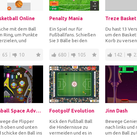
sketball Online
Penalty Mania
Treze Basket
che mit dem Ball
Ein Spiel nur für
Du hast 13 Ver
m Ring, um Punkte
Fußballfans. Schießen
um den Basketb
erzielen, und
Sie 3 Bälle bei den
Korb zu versen
mmle Sterne, um
Elfmeterschießen und
Passe Winkel,
e Bälle
punkten Sie, um si...
Wurfkraft, und
65
10
680
105
142
2
izuschalten...
Pos...
Pinball Space Adventure
Footgolf Evolution
Jinn Dash
wege die Flipper
Kick den Fußball Ball
Bewege Genies
ch oben und unten
die Hindernisse zu
nach links und 
 schicke den Ball ins
vermeiden und es in
um den Ball zu