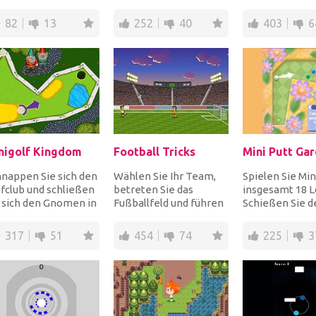
! Dieser Flipper ist
das Loch zu
und auf die Stein
 riesiges...
bekommen, um zu
springen,...
82
13
252
40
403
6
gewinnen. E...
nigolf Kingdom
Football Tricks
Mini Putt Ga
nappen Sie sich den
Wählen Sie Ihr Team,
Spielen Sie Min
fclub und schließen
betreten Sie das
insgesamt 18 L
 sich den Gnomen in
Fußballfeld und führen
Schießen Sie de
nem tollen
Sie tolle Tricks aus, um
um die Edelstein
igolfspiel an....
Tore aus allen...
Punkte...
317
51
454
74
225
3