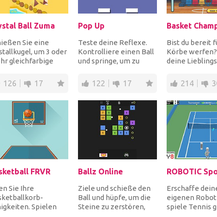
ystal Ball Zuma
Pop Up
Basket Cham
ießen Sie eine
Teste deine Reflexe.
Bist du bereit f
stallkugel, um 3 oder
Kontrolliere einen Ball
Körbe werfen? 
r gleichfarbige
und springe, um zu
deine Lieblings
eln zu eliminieren,
vermeiden, dass die
Basketballman
or sie die...
Balken plötzlich...
von 24 aus der g
126
17
122
17
214
3
sketball FRVR
Ballz Online
n Sie Ihre
Ziele und schieße den
Erschaffe dein
sketballkorb-
Ball und hüpfe, um die
eigenen Robot
igkeiten. Spielen
Steine ​​zu zerstören,
spiele Tennis 
 so lange wie Sie
bevor sie
dich selbst. Wä