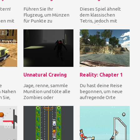
tern!
Führen Sie Ihr
Dieses Spiel ähnelt
Flugzeug, um Münzen
dem klassischen
ten mit
für Punkte zu
Tetris, jedoch mit
berein
sammeln, während Sie
einigen Änderungen.
as Sp...
die Hindernisse
Lass die Formen
vermeiden. Wie...
vertikal...
Unnatural Craving
Reality: Chapter 1
e
Jage, renne, sammle
Du hast deine Reise
m Nahen
Munition und töte alle
begonnen, um neue
 Sie,
Zombies oder
aufregende Orte
ßen zu
versuche, von ihnen
kennenzulernen. Jetzt
en sch...
wegzulaufen, wenn du
hast du dich auf einer
kan...
v...