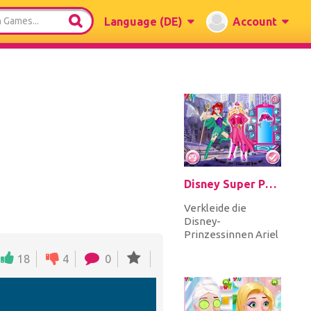
Language
(DE)
Account
Disney Super Princess 1
Verkleide die
Disney-
Prinzessinnen Ariel
und Barbie in
18
4
0
fantastischen
Superhelden-
Kostümen und
statte...