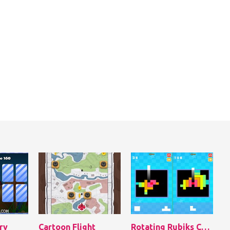
ry
Cartoon Flight
Rotating Rubiks Cube