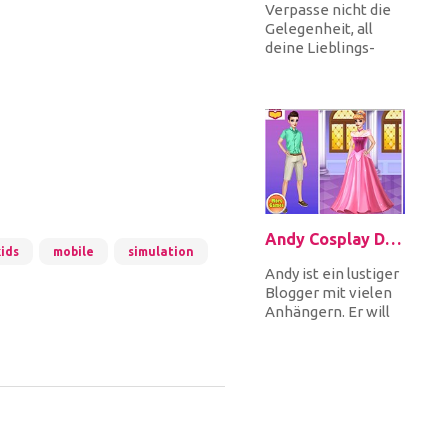
Verpasse nicht die
Gelegenheit, all
deine Lieblings-
Disney-
Prinzessinnen in
Feen zu
verwandeln. Du...
Andy Cosplay Disney Princesses
kids
mobile
simulation
Andy ist ein lustiger
Blogger mit vielen
Anhängern. Er will
seine Anhänger
überraschen, er
wird cosp...