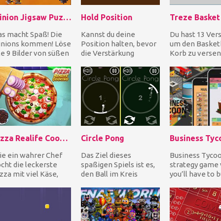
Minion Jigsaw Puzzle
Hold Position
Treze Basket
s macht Spaß! Die
Kannst du deine
Du hast 13 Ver
inions kommen! Löse
Position halten, bevor
um den Basketb
le 9 Bilder von süßen
die Verstärkung
Korb zu versen
nions, die alle
eintrifft? Schieße die
Passe Winkel,
glichen lustige...
Angriffe der Luftstrei...
Wurfkraft, und
Pos...
Pizza Realife Cooking
Circle Pong
Business Tyc
e ein wahrer Chef
Das Ziel dieses
Business Tycoo
cht die leckerste
spaßigen Spiels ist es,
strategy game
zza mit viel Käse,
den Ball im Kreis
you’ll have to b
hinken und frischem
hüpfen zu lassen.
your own store
müse. Hacken Si...
empire. You star