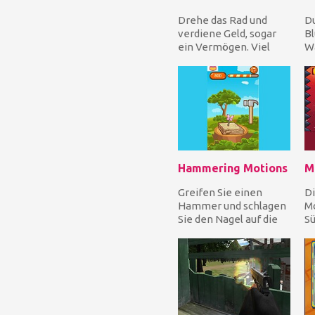
Drehe das Rad und
Du
verdiene Geld, sogar
Bl
ein Vermögen. Viel
Wa
Glück!
Si
sp
Hammering Motions
M
Greifen Sie einen
Di
Hammer und schlagen
Mo
Sie den Nagel auf die
Sü
Holzplanke für Punkte
al
aber vermeiden Sie...
kr