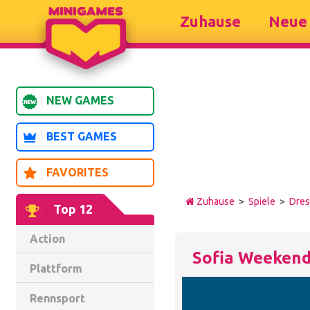
Zuhause
Neue 
NEW GAMES
BEST GAMES
FAVORITES
Zuhause
>
Spiele
>
Dre
Top 12
Action
Sofia Weeken
Plattform
Rennsport