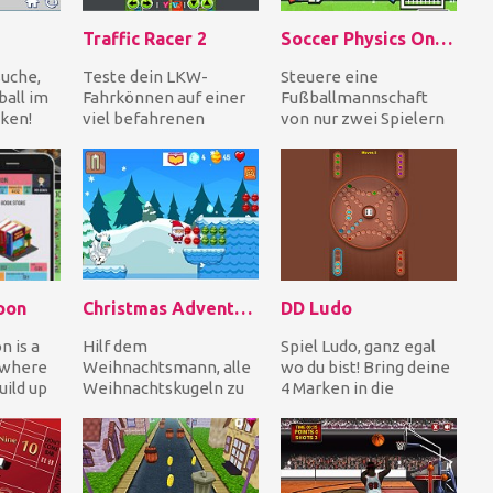
Traffic Racer 2
Soccer Physics Online
suche,
Teste dein LKW-
Steuere eine
all im
Fahrkönnen auf einer
Fußballmannschaft
ken!
viel befahrenen
von nur zwei Spielern
Straße. Vermeide
gegen zwei Gegner.
 deine
andere Autos, indem
Helfen Sie Ihren
du den Gang...
Spielern, z...
oon
Christmas Adventure
DD Ludo
n is a
Hilf dem
Spiel Ludo, ganz egal
 where
Weihnachtsmann, alle
wo du bist! Bring deine
uild up
Weihnachtskugeln zu
4 Marken in die
sammeln, während er
gleichfarbige Mitte des
t of...
auf Plattformen rauf
Spielbretts....
und runte...