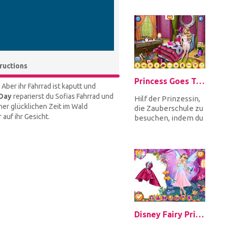
Frozen Elsa in
fantastischen
Superhelden-
Kostümen...
tructions
Princess Goes To Charm School
Aber ihr Fahrrad ist kaputt und
Day
reparierst du Sofias Fahrrad und
Hilf der Prinzessin,
ner glücklichen Zeit im Wald
die Zauberschule zu
 auf ihr Gesicht.
besuchen, indem du
die versteckten
Objekte in ihrem
Schlafz...
Disney Fairy Princesses