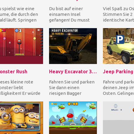
 spielst wie eine
Du bist auf einer
Viel Spaß zu Os
ume, die durch den
einsamen Insel
Stimmen Sie 2
ld läuft. Springen
gefangen! Du musst
identische Kar
e über Hindernisse,
den Weg finden, um
Osterbildern ü
ringen Sie sog...
diesem Ort zu
und leeren Sie d
entkommen und n...
onster Rush
Heavy Excavator 3D Parking
Jeep Parking
eses kleine rote
Fahren Sie und parken
Fahre und park
nster liebt
Sie dann einen
deinen Jeep i
ßigkeiten! Er würde
riesigen Bagger
Osten. Gelingen
les tun, um sie zu
schweren LKW. Bagger
auf engen Stra
iegen! Hilf ihm, sich...
sind enorme
fahren und an d
Fahrzeuge und...