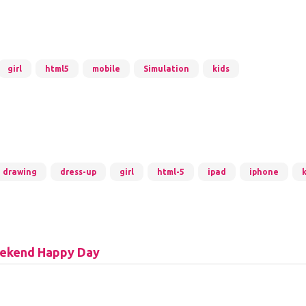
girl
html5
mobile
Simulation
kids
drawing
dress-up
girl
html-5
ipad
iphone
eekend Happy Day