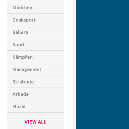
Mädchen
Denksport
Ballern
Sport
Kämpfen
Management
Strategie
Arkade
Flucht
VIEW ALL