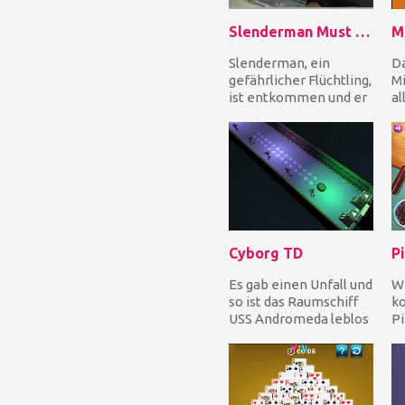
Slenderman Must Die In The Forest
Slenderman, ein
Da
gefährlicher Flüchtling,
M
ist entkommen und er
al
ist im Wald. Jetzt liegt
Mi
es an dir, ih...
mö
Cyborg TD
Es gab einen Unfall und
Wi
so ist das Raumschiff
ko
USS Andromeda leblos
Pi
und treibend im
Sc
Weltraum. Du bist...
Ge