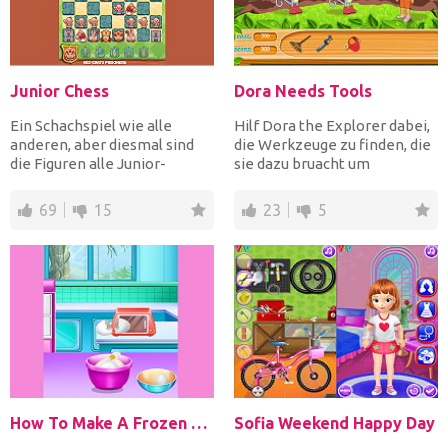
Junior Chess
Dora Needs Tools
Ein Schachspiel wie alle
Hilf Dora the Explorer dabei,
anderen, aber diesmal sind
die Werkzeuge zu finden, die
die Figuren alle Junior-
sie dazu bruacht um
Charaktere! Die Bauern s...
wunderschöne Blumen...
69
15
23
5
How To Make A Frozen Princess Cake
Sofia Weekend Happy Day