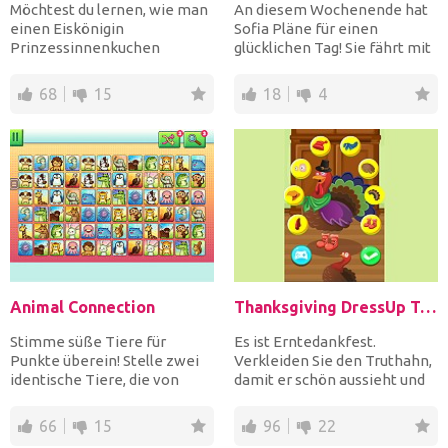
Möchtest du lernen, wie man
An diesem Wochenende hat
einen Eiskönigin
Sofia Pläne für einen
Prinzessinnenkuchen
glücklichen Tag! Sie fährt mit
herstellt? Verschwende
dem Fahrrad zum Berg....
keine Zeit m...
68
15
18
4
Animal Connection
Thanksgiving DressUp Turkey
Stimme süße Tiere für
Es ist Erntedankfest.
Punkte überein! Stelle zwei
Verkleiden Sie den Truthahn,
identische Tiere, die von
damit er schön aussieht und
mindestens 2 Seiten frei...
ihn glücklich macht,...
66
15
96
22