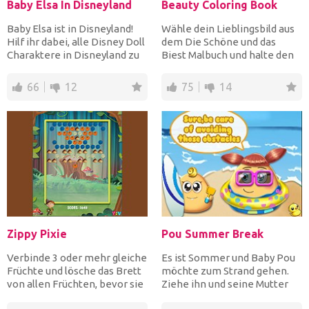
Baby Elsa In Disneyland
Beauty Coloring Book
Baby Elsa ist in Disneyland!
Wähle dein Lieblingsbild aus
Hilf ihr dabei, alle Disney Doll
dem Die Schöne und das
Charaktere in Disneyland zu
Biest Malbuch und halte den
finden und...
Pinsel in der Hand,...
66
12
75
14
Zippy Pixie
Pou Summer Break
Verbinde 3 oder mehr gleiche
Es ist Sommer und Baby Pou
Früchte und lösche das Brett
möchte zum Strand gehen.
von allen Früchten, bevor sie
Ziehe ihn und seine Mutter
die untere...
zuerst an und dann hi...