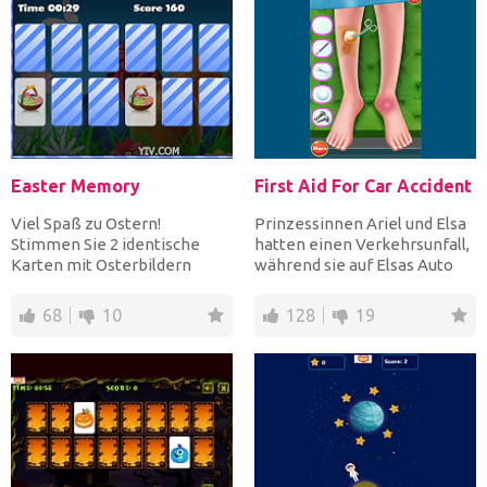
Easter Memory
First Aid For Car Accident
Viel Spaß zu Ostern!
Prinzessinnen Ariel und Elsa
Stimmen Sie 2 identische
hatten einen Verkehrsunfall,
Karten mit Osterbildern
während sie auf Elsas Auto
überein und leeren Sie das
waren! Der Kran...
Sp...
68
10
128
19