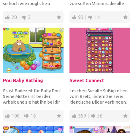
so hoch wie möglich zu
von süßen Minions, die alle
gelangen! Lass sie n...
möglichen lustige...
20
3
93
14
Pou Baby Bathing
Sweet Connect
Es ist Badezeit für Baby Pou!
Löschen Sie alle Süßigkeiten
Seine Mutter ist bei der
vom Brett, indem Sie zwei
Arbeit und sie hat ihn bei dir
identische Bilder verbinden,
gelassen, um s...
um sie für Punkt...
106
16
359
56