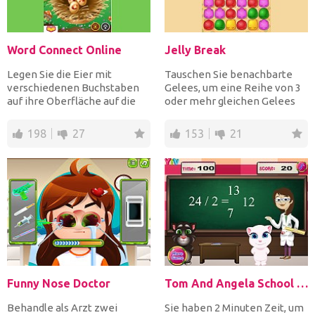
Word Connect Online
Jelly Break
Legen Sie die Eier mit
Tauschen Sie benachbarte
verschiedenen Buchstaben
Gelees, um eine Reihe von 3
auf ihre Oberfläche auf die
oder mehr gleichen Gelees
Eierhalter, um Wörter zu...
so schnell wie mögli...
198
27
153
21
Funny Nose Doctor
Tom And Angela School Quiz
Behandle als Arzt zwei
Sie haben 2 Minuten Zeit, um