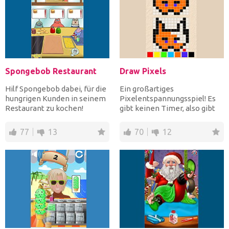
Spongebob Restaurant
Draw Pixels
Hilf Spongebob dabei, für die
Ein großartiges
hungrigen Kunden in seinem
Pixelentspannungsspiel! Es
Restaurant zu kochen!
gibt keinen Timer, also gibt
Denkst du, sein Gesc...
es keine Eile! Spiele überal...
77
13
70
12