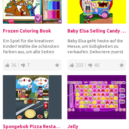
Frozen Coloring Book
Baby Elsa Selling Candy Day
Ein Spiel für die kreativen
Baby Elsa geht heute auf die
Kinder! Wähle die schönsten
Messe, um Süßigkeiten zu
Farben aus, um alle Seiten
verkaufen. Dekoriere zuerst
des magischen Fr...
ihren Speisewagen...
36
7
203
40
Spongebob Pizza Restaurant
Jelly