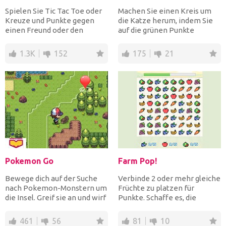
Spielen Sie Tic Tac Toe oder
Machen Sie einen Kreis um
Kreuze und Punkte gegen
die Katze herum, indem Sie
einen Freund oder den
auf die grünen Punkte
Computer. Lege 3 Kreuze s...
klicken, um sie gelb zu m...
1.3K
152
175
21
Pokemon Go
Farm Pop!
Bewege dich auf der Suche
Verbinde 2 oder mehr gleiche
nach Pokemon-Monstern um
Früchte zu platzen für
die Insel. Greif sie an und wirf
Punkte. Schaffe es, die
Pokebälle, um si...
Zielanzahl jeder Frucht...
461
56
81
10