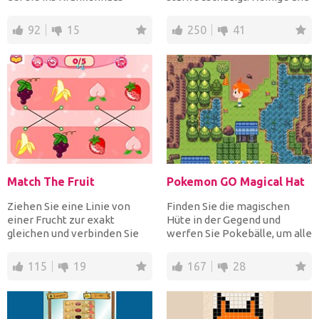
bringt! Untersuche s...
repariere Optimus...
92
15
250
41
Match The Fruit
Pokemon GO Magical Hat
Ziehen Sie eine Linie von
Finden Sie die magischen
einer Frucht zur exakt
Hüte in der Gegend und
gleichen und verbinden Sie
werfen Sie Pokebälle, um alle
alle Paare so schnell w...
Arten von Pokemons und...
115
19
167
28