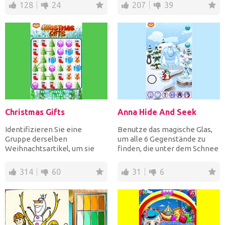
128
24
207
39
Christmas Gifts
Anna Hide And Seek
Identifizieren Sie eine
Benutze das magische Glas,
Gruppe derselben
um alle 6 Gegenstände zu
Weihnachtsartikel, um sie
finden, die unter dem Schnee
nach Punkten zu sprengen.
begraben sind, und...
Wenn du...
314
60
31
6