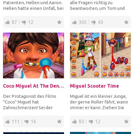
Patienten, Hellen und Aaron.
alle Fragen richtig zu
Hellen hatte einen Unfall, bei
beantworten, um Tom und
dem sie auf eine...
Angela beim Schulquizz z...
87
12
305
43
Coco Miguel At The Dentist
Miguel Scooter Time
Der Protagonist des Films
Miguel ist ein kleiner Junge,
"Coco" Miguel hat
der gerne Roller fährt, wann
Zahnschmerzen! Sei der
immer er kann. Ziehen Sie
Zahnarzt, um ihn wieder
ihn in lässige...
gesund zu...
111
16
83
12