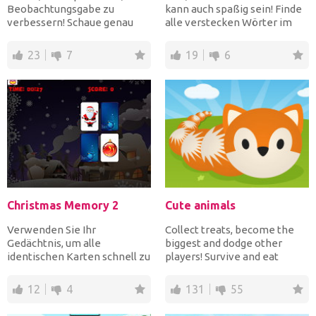
Beobachtungsgabe zu
kann auch spaßig sein! Finde
verbessern! Schaue genau
alle verstecken Wörter im
hin, um die Unterschiede...
9x9-Buchstabenfe...
23
7
19
6
Christmas Memory 2
Cute animals
Verwenden Sie Ihr
Collect treats, become the
Gedächtnis, um alle
biggest and dodge other
identischen Karten schnell zu
players! Survive and eat
finden!
everything you meet! Run...
12
4
131
55