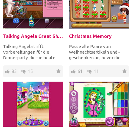
Talking Angela Great Shopping
Christmas Memory
Talking Angela trifft
Passe alle Paare von
Vorbereitungen für die
Weihnachtsartikeln und -
Dinnerparty, die sie heute
geschenken an, bevor die
Abend schmeißt. Hilf ihr im...
Zeit abläuft, um zu
gewinnen....
85
15
61
11