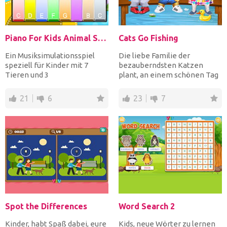
Piano For Kids Animal Sounds
Cats Go Fishing
Ein Musiksimulationsspiel
Die liebe Familie der
speziell für Kinder mit 7
bezauberndsten Katzen
Tieren und 3
plant, an einem schönen Tag
Instrumentenklängen!
zum Angeln zu gehen! In
Wählen Sie ei...
Cats...
21
6
23
7
Spot the Differences
Word Search 2
Kinder, habt Spaß dabei, eure
Kids, neue Wörter zu lernen