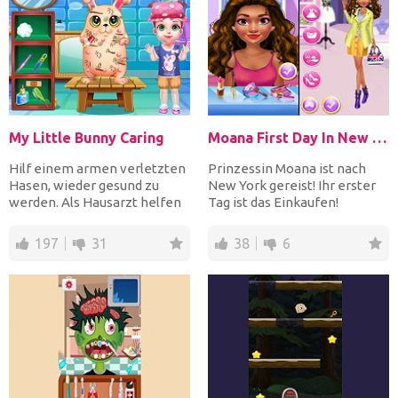
My Little Bunny Caring
Moana First Day In New York
Hilf einem armen verletzten
Prinzessin Moana ist nach
Hasen, wieder gesund zu
New York gereist! Ihr erster
werden. Als Hausarzt helfen
Tag ist das Einkaufen!
Sie dem kleinen Mädc...
Beginne mit einem perf...
197
31
38
6