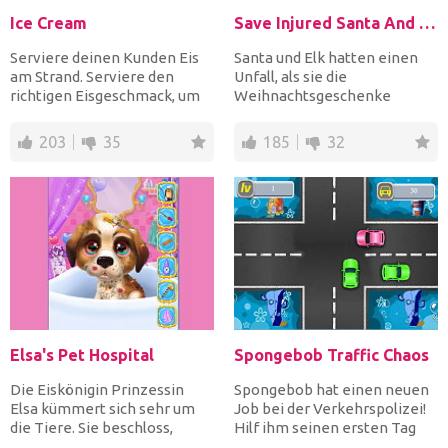
Ice Cream
Save Injured Santa And Christmas Elk
Serviere deinen Kunden Eis
Santa und Elk hatten einen
am Strand. Serviere den
Unfall, als sie die
richtigen Eisgeschmack, um
Weihnachtsgeschenke
sie glücklich zu mach...
pünktlich übergaben. Machen
Sie b...
203
35
185
32
Elsa's Pet Hospital
Spongebob Traffic Chaos
Die Eiskönigin Prinzessin
Spongebob hat einen neuen
Elsa kümmert sich sehr um
Job bei der Verkehrspolizei!
die Tiere. Sie beschloss,
Hilf ihm seinen ersten Tag
etwas für diese armen...
ohne Verkehrskolla...