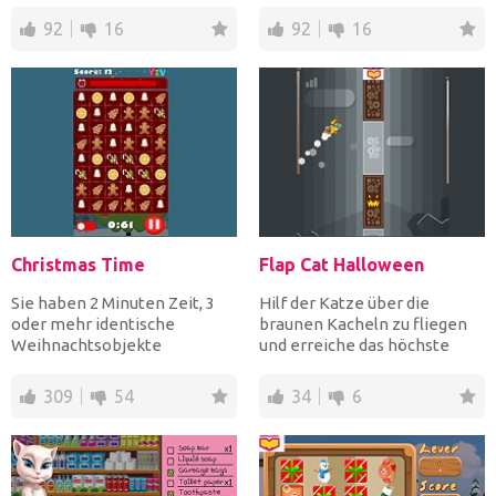
92
16
92
16
Christmas Time
Flap Cat Halloween
Sie haben 2 Minuten Zeit, 3
Hilf der Katze über die
oder mehr identische
braunen Kacheln zu fliegen
Weihnachtsobjekte
und erreiche das höchste
horizontal oder vertikal zu
Level oder wenn sie abst...
kombi...
309
54
34
6