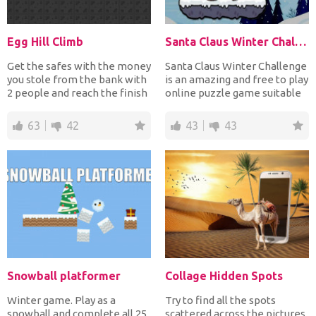
Egg Hill Climb
Santa Claus Winter Challenge
Get the safes with the money
Santa Claus Winter Challenge
you stole from the bank with
is an amazing and free to play
2 people and reach the finish
online puzzle game suitable
line. You mu...
for all ages...
63
42
43
43
Snowball platformer
Collage Hidden Spots
Winter game. Play as a
Try to find all the spots
snowball and complete all 25
scattered across the pictures