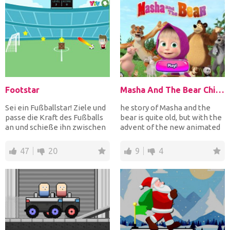
Footstar
Masha And The Bear Child Games
Sei ein Fußballstar! Ziele und
he story of Masha and the
passe die Kraft des Fußballs
bear is quite old, but with the
an und schieße ihn zwischen
advent of the new animated
die Torpfost...
series has beco...
47
20
9
4