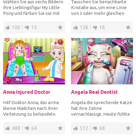
Wählen Sie aus sechs Bildern
Tauschen Sie benachbarte
Ihre Lieblingsfigur My Little
Kristalle aus, um eine Linie
Pony und färben Sie sie mit
von 3 oder mehr gleichen
den schönsten...
Kristallen zu bilden,...
100
13
138
18
Anna Injured Doctor
Angela Real Dentist
Hilf Doktor Anna, das arme
Angela die sprechende Katze
kleine Mädchen nach ihrer
hat ihre Zähne
Verletzung zu behandeln.
vernachlässigt. Heute fühlte
Überprüfen Sie ihre Te...
sie einen scharfen Schmerz
a...
488
64
512
68