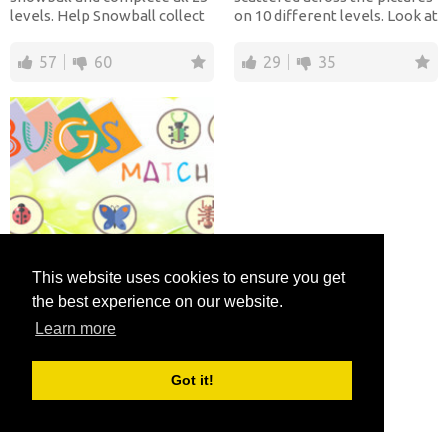
levels. Help Snowball collect
on 10 different levels. Look at
all the presents!...
the samples...
57
60
29
35
Bugs Match
This website uses cookies to ensure you get
the best experience on our website.
This is an exciting game in
which you need to match 3
Learn more
identical insects to destroy
them and prevent...
Got it!
25
34