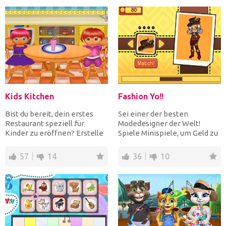
Kids Kitchen
Fashion Yo!!
Bist du bereit, dein erstes
Sei einer der besten
Restaurant speziell für
Modedesigner der Welt!
Kinder zu eröffnen? Erstelle
Spiele Minispiele, um Geld zu
die Getränke und da...
verdienen, um neue
Gegenst...
57
14
36
10