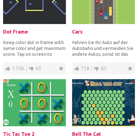
Dot Frame
Cars
Keep color dot in frame with
Fahren Sie Ihr Auto auf der
same color and get maximum
Autobahn und vermeiden Sie
score. Tap on screen to
andere Autos, sonst ist das
rotate frame, avoid...
Spiel vorbei und...
1.75K
65
718
83
Tic Tac Toe 2
Bell The Cat