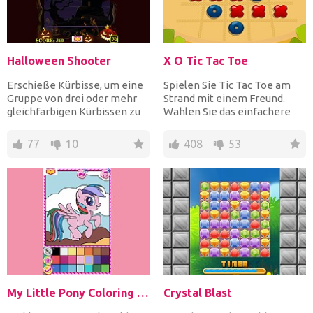
Halloween Shooter
X O Tic Tac Toe
Erschieße Kürbisse, um eine
Spielen Sie Tic Tac Toe am
Gruppe von drei oder mehr
Strand mit einem Freund.
gleichfarbigen Kürbissen zu
Wählen Sie das einfachere
schaffen, um sie f...
3X3-Raster oder das an...
77
10
408
53
My Little Pony Coloring Book
Crystal Blast