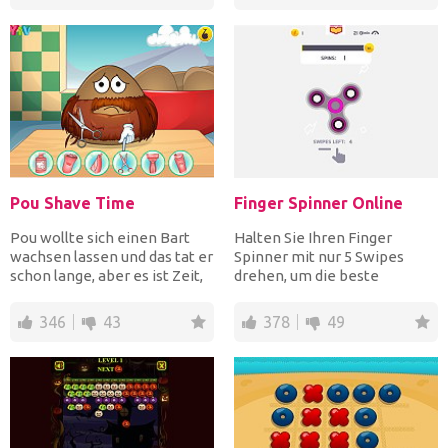
Pou Shave Time
Finger Spinner Online
Pou wollte sich einen Bart
Halten Sie Ihren Finger
wachsen lassen und das tat er
Spinner mit nur 5 Swipes
schon lange, aber es ist Zeit,
drehen, um die beste
ihn zu rasie...
Aufnahme für den Rest
einzuste...
346
43
378
49