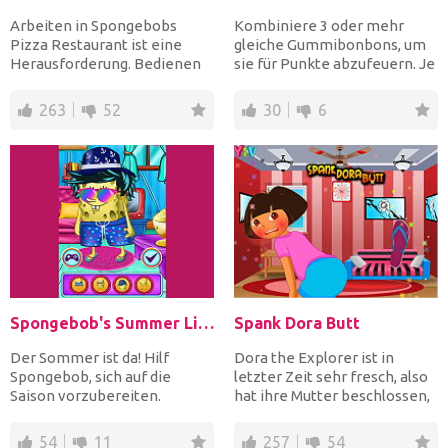
Arbeiten in Spongebobs
Kombiniere 3 oder mehr
Pizza Restaurant ist eine
gleiche Gummibonbons, um
Herausforderung. Bedienen
sie für Punkte abzufeuern. Je
Sie Ihre Kunden schnell u...
mehr Gelees du horizon...
263
52
30
6
Spongebob's Summer Life
Spank Dora Butt
Der Sommer ist da! Hilf
Dora the Explorer ist in
Spongebob, sich auf die
letzter Zeit sehr fresch, also
Saison vorzubereiten.
hat ihre Mutter beschlossen,
Beginne mit einem
sie zu bestraf...
Haarschnitt...
54
11
257
54