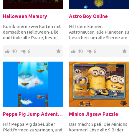
Halloween Memory
Astro Boy Online
Kombiniere zwei Karten mit
Hilf dem kleinen
demselben Halloween-Bild
Astronauten, alle Planeten zu
und finde alle Paare, bevor
besuchen, um alle Sterne um
die Zeit abgelaufen...
Punkte zu sammeln. Sie mü...
40
6
40
6
Peppa Pig Jump Adventure
Minion Jigsaw Puzzle
Hilf Peppa Pig dabei, über
Das macht Spaß! Die Minions
Plattformen zu springen, und
kommen! Löse alle 9 Bilder