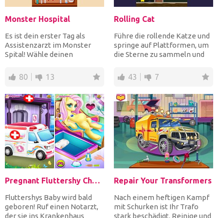
Monster Hospital
Rolling Cat
Es ist dein erster Tag als
Führe die rollende Katze und
Assistenzarzt im Monster
springe auf Plattformen, um
Spital! Wähle deinen
die Sterne zu sammeln und
Monster-Patienten und
die Ausgangstür z...
fange...
80
13
43
7
Pregnant Fluttershy Check Up
Repair Your Transformers
Fluttershys Baby wird bald
Nach einem heftigen Kampf
geboren! Ruf einen Notarzt,
mit Schurken ist Ihr Trafo
der sie ins Krankenhaus
stark beschädigt. Reinige und