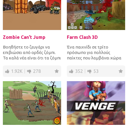
Zombie Can't Jump
Farm Clash 3D
Βοηθήστε το ζευγάρι να
Ένα παιχνίδι σε τρίτο
επιβιώσει από ορδές ζόμπι.
πρόσωπο για πολλούς
Τα καλά νέα είναι ότι τα ζόμπι
παίκτες που λαμβάνει χώρα
δεν μπορούν να πηδή...
σε ένα αγρόκτημα! Άφησε
τον αγρ...
1.92K
278
352
53