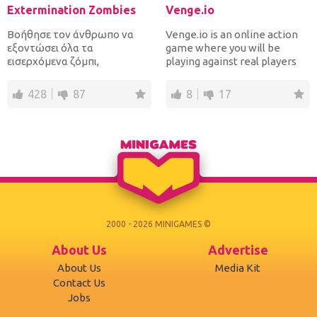
Extermination Zombies
Venge.io
Βοήθησε τον άνθρωπο να
Venge.io is an online action
εξοντώσει όλα τα
game where you will be
εισερχόμενα ζόμπι,
playing against real players
γυρίζοντας τα με το
from all around the...
κυνηγετικό όπλο του γ...
428
87
8
17
2000 - 2026 MINIGAMES ©
About Us
Advertise
About Us
Media Kit
Contact Us
Jobs