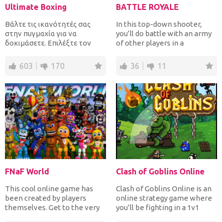
Ultimate Boxing
BATTLE ROYALE
Βάλτε τις ικανότητές σας
In this top-down shooter,
στην πυγμαχία για να
you’ll do battle with an army
δοκιμάσετε. Επιλέξτε τον
of other players in a
μαχητή σας και προσπαθήστε
deathmatch-style space...
να...
603
170
36
11
FNaF World
Clash of Goblins Online
This cool online game has
Clash of Goblins Online is an
been created by players
online strategy game where
themselves. Get to the very
you’ll be fighting in a 1v1
end of the game and tr...
format. The goa...