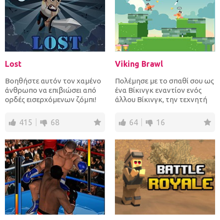
Lost
Viking Brawl
Βοηθήστε αυτόν τον χαμένο
Πολέμησε με το σπαθί σου ως
άνθρωπο να επιβιώσει από
ένα Βίκινγκ εναντίον ενός
ορδές εισερχόμενων ζόμπι!
άλλου Βίκινγκ, την τεχνητή
Προσεγγίστε τον στόχο τ...
νοημοσύνη ή τους φ...
415
68
64
16