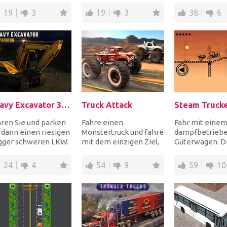
 weiche dabei ries...
möglichen Orte. Fahre
markierten Ste
19
3
19
3
38
6
und p...
park...
Heavy Excavator 3D Parking
Truck Attack
Steam Truck
ren Sie und parken
Fahre einen
Fahr mit eine
 dann einen riesigen
Monstertruck und fahre
dampfbetrieb
gger schweren LKW.
mit dem einzigen Ziel,
Güterwagen. D
gger sind enorme
zuerst zu beenden.
Aufgabe ist es,
rzeuge und...
Tritt in Einzelrennen
Gegenstände 
24
4
54
9
59
10
g...
Zielort zu lie...