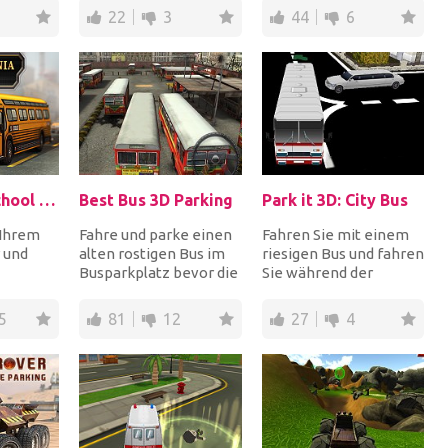
..
Verkehr zu vermei...
seine Geschenke...
22
3
44
6
3D Parking School Bus Mania
Best Bus 3D Parking
Park it 3D: City Bus
 Ihrem
Fahre und parke einen
Fahren Sie mit einem
 und
alten rostigen Bus im
riesigen Bus und fahren
Busparkplatz bevor die
Sie während der
eich,
Zeit abläuft. Nutzen Sie
Hauptverkehrszeiten
en Level
Ihre fah...
durch die Stadt, um...
5
81
12
27
4