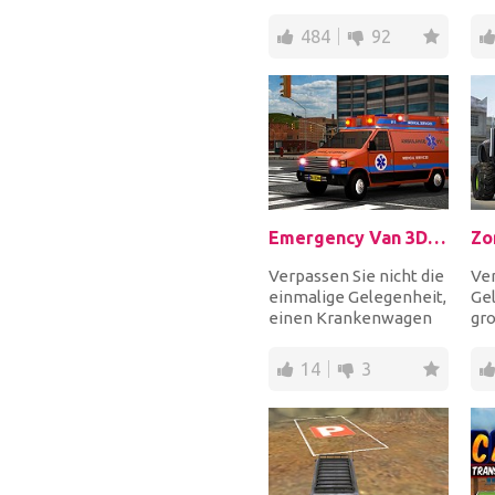
Strecken gegen andere
Sch
Abschleppwagenfahrer
dem
484
92
un...
Emergency Van 3D Parking
Verpassen Sie nicht die
Ver
einmalige Gelegenheit,
Gel
einen Krankenwagen
gr
zu fahren und dann zu
Mon
parken. Wenn...
und
14
3