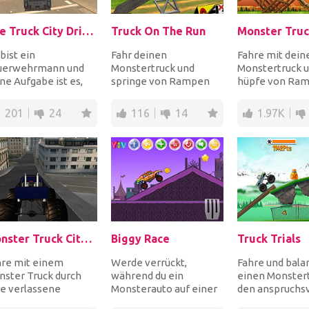
Fire Truck City Driving Sim
Truck On The Run
bist ein
Fahr deinen
Fahre mit dei
uerwehrmann und
Monstertruck und
Monstertruck 
ne Aufgabe ist es,
springe von Rampen
hüpfe von Ram
s Feuerwehrauto
und Mauern, um
sammle Münze
nell durch die Stadt
Münzen zu verdienen,
kipp nicht um, b
201
24
116
14
1.97K
fah...
die du für Upgra...
Ziel...
Monster Truck City Driving Sim
Biggy Race
Truck Trials
hre mit einem
Werde verrückt,
Fahre und bala
ster Truck durch
während du ein
einen Monstert
e verlassene
Monsterauto auf einer
den anspruchsv
ßstadt. Es gibt
zerklüfteten Straße
Gegenden, die 