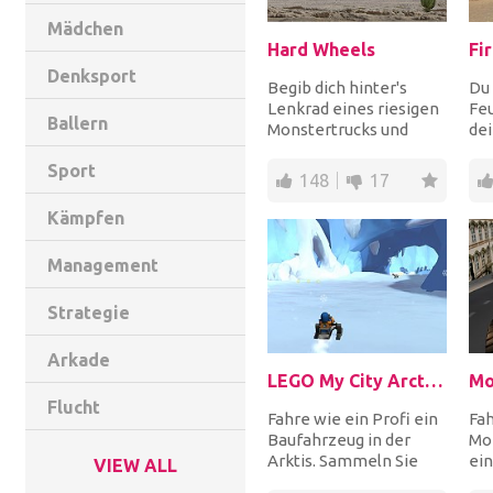
Mädchen
Hard Wheels
Denksport
Begib dich hinter's
Du 
Lenkrad eines riesigen
Fe
Ballern
Monstertrucks und
dei
fahre über Rampen
da
Sport
und andere Autos! We...
sch
148
17
zu 
Kämpfen
Management
Strategie
Arkade
LEGO My City Arctic Expedition
Flucht
Fahre wie ein Profi ein
Fa
Baufahrzeug in der
Mon
Arktis. Sammeln Sie
ein
VIEW ALL
alle Münzen,
Gro