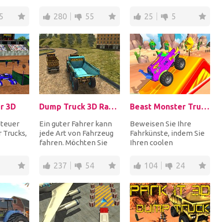
hinunter und springen
fahren und dann zu
iche
Sie über Lücken,...
parken. Kräne sin...
5
280
55
25
5
r 3D
Dump Truck 3D Racing
Beast Monster Trucks
Steuer
Ein guter Fahrer kann
Beweisen Sie Ihre
 Trucks,
jede Art von Fahrzeug
Fahrkünste, indem Sie
fahren. Möchten Sie
Ihren coolen
unts in
Ihre Fahrkünste mit
Monstertruck durch
en Si...
einem Muldenkipp...
fantastische Rampen
237
54
104
24
fahren u...