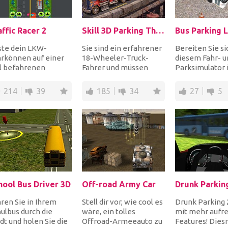
affic Racer 2
Skill 3D Parking Thunder Trucks
Bus Parking 
ste dein LKW-
Sie sind ein erfahrener
Bereiten Sie si
hrkönnen auf einer
18-Wheeler-Truck-
diesem Fahr- u
el befahrenen
Fahrer und müssen
Parksimulator 
raße. Vermeide
nicht nur Ihren riesigen
Umgebung auf 
ere Autos, indem du
Truck fahren, so...
Bus-Führersch
214
39
185
34
27
5
 Gang...
v...
hool Bus Driver 3D
Off-road Army Car
Drunk Parkin
ren Sie in Ihrem
Stell dir vor, wie cool es
Drunk Parking 2
ulbus durch die
wäre, ein tolles
mit mehr aufr
dt und holen Sie die
Offroad-Armeeauto zu
Features! Dies