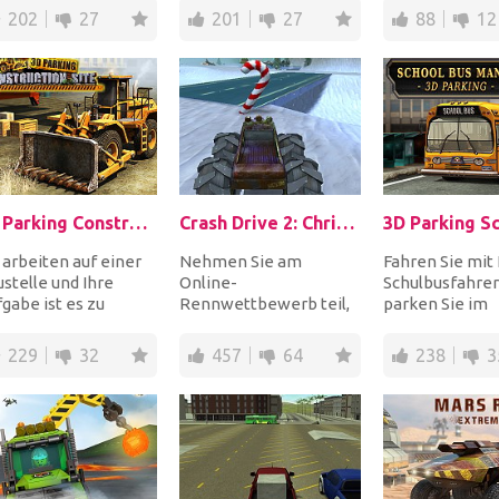
ine Ampeln, keine
fährst und Münzen
wagemutige Le.
202
27
201
27
88
12
izei u...
sammelst,...
3D Parking Construction Site
Crash Drive 2: Christmas!
 arbeiten auf einer
Nehmen Sie am
Fahren Sie mit
stelle und Ihre
Online-
Schulbusfahrer
gabe ist es zu
Rennwettbewerb teil,
parken Sie im
ren und zu parken,
bei dem andere
markierten Ber
Baumaterial von...
Teilnehmer um den
um die einzeln
229
32
457
64
238
3
ultimativen Gewinner
zu...
des...