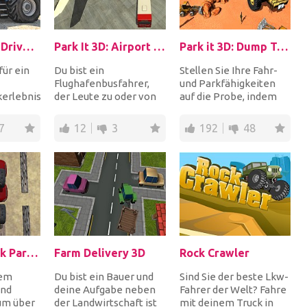
Farm Tractor Driver 3D Parking
Park It 3D: Airport Bus
Park it 3D: Dump Truck
für ein
Du bist ein
Stellen Sie Ihre Fahr-
Flughafenbusfahrer,
und Parkfähigkeiten
erlebnis?
der Leute zu oder von
auf die Probe, indem
wort Ja
den Flugzeugen bringt.
Sie einen riesigen CAT
Ihre
Denken Sie daran,
Dump Truck fa...
7
12
3
192
48
dass...
Monster Truck Parking
Farm Delivery 3D
Rock Crawler
nem
Du bist ein Bauer und
Sind Sie der beste Lkw-
und
deine Aufgabe neben
Fahrer der Welt? Fahre
um über
der Landwirtschaft ist
mit deinem Truck in