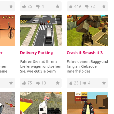
lle zu
so schnell wie mög...
Adrenalinrausch zu...
25
4
449
72
er
Delivery Parking
Crash it Smash it 3
m
Fahren Sie mit Ihrem
Fahre deinen Buggy und
enen
Lieferwagen und sehen
fang an, Gebäude
eine
Sie, wie gut Sie beim
innerhalb des
 die
Parken sind. Nutze dein
Zeitlimits zu zerstören,
am
fahrerische...
um Punkte zu
75
13
23
4
sammeln...