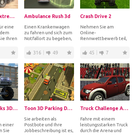
Mars Rover Extreme Parking
Ambulance Rush 3d
Crash Drive 2
ür eine
Einen Krankenwagen
Nehmen Sie am
 dem
zu fahren und sich zum
Online-
ie Ihren
Notfallort zu begeben,
Rennwettbewerb teil,
 aus
ist nicht einfach. Aber
bei dem andere
...
das ist dei...
Teilnehmer um den
316
49
45
7
ultimativen Gewinner
des...
Monster Trucks 3D Parking
Toon 3D Parking Delivery Dash
Truck Challenge Arena 3D
Sie arbeiten als
Fahre mit einem
n einer
Postbote und Ihre
leistungsstarken Truck
n Sie
Jobbeschreibung ist es,
durch die Arena und
an der
alle Briefe und Pakete
treibe Stunts, um den