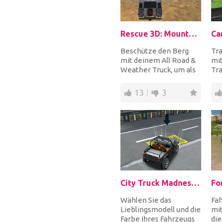
Rescue 3D: Mountain Patrol
Ca
Beschütze den Berg
Tra
mit deinem All Road &
mit
Weather Truck, um als
Tr
Mitglied eines
Pa
Bergrettungsteams...
Sho
13
3
müs
City Truck Madness 3D Parking
Wählen Sie das
Fah
Lieblingsmodell und die
mit
Farbe Ihres Fahrzeugs
die