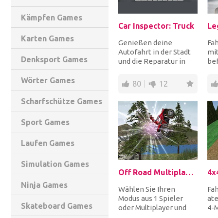
Kämpfen Games
Car Inspector: Truck
Karten Games
Genießen deine
Fa
Autofahrt in der Stadt
mit
Denksport Games
und die Reparatur in
bef
deiner Garage! Sei ein
erf
Mechaniker, der de...
nac
Wörter Games
80
12
Scharfschütze Games
Sport Games
Laufen Games
Simulation Games
Off Road Multiplayer Racing
4x
Ninja Games
Wählen Sie Ihren
Fa
Modus aus 1 Spieler
at
Skateboard Games
oder Multiplayer und
4-M
fahren Sie mit Ihrem
sch