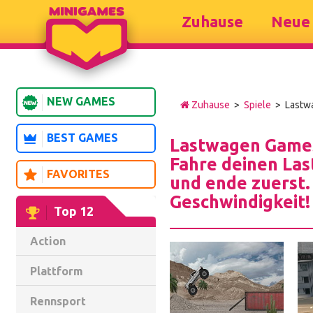
Zuhause
Neue 
NEW GAMES
Zuhause
>
Spiele
> Lastw
BEST GAMES
Lastwagen Game
Fahre deinen Las
FAVORITES
und ende zuerst.
Geschwindigkeit! 
Top 12
Action
Plattform
Rennsport