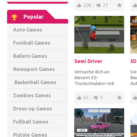
vermeiden Sie alle
ke
206
27
Hinde...
Pol
Popular
Auto Games
Football Games
Ballern Games
Semi Driver
Rennsport Games
Versuche dich an
Sie
diesem 3D-
Bau
Basketball Games
Trucksimulator mit
Auf
absolut realistischer
fah
Fahrphysik! Begib dich
um 
Zombies Games
65
9
ans Steu...
Dress-up Games
Fußball Games
Pistole Games