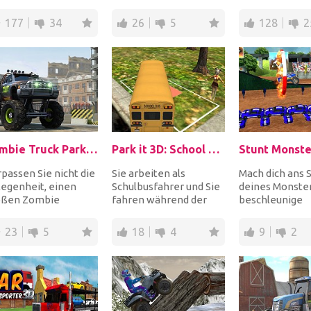
üler ab. Folgen Sie
fahren und dann zu
wachte der
 Pfeil, um...
parken! Beweisen...
unverantwortl
177
34
26
5
128
2
Fahrer...
Zombie Truck Parking Simulator
Park it 3D: School Bus 2
Stunt Monste
passen Sie nicht die
Sie arbeiten als
Mach dich ans 
egenheit, einen
Schulbusfahrer und Sie
deines Monster
oßen Zombie
fahren während der
beschleunige
stertruck zu fahren
Hauptverkehrszeiten
unglaubliche St
 zu parken. Es is...
durch die Stadt, um S...
der Arena. Wähl
23
5
18
4
9
2