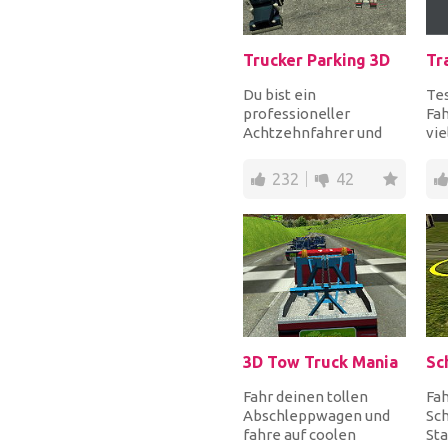
Trucker Parking 3D
Tr
Du bist ein
Te
professioneller
Fa
Achtzehnfahrer und
vi
diese 21 Missionen
St
werden beweisen, wie
and
232
42
gut du bist....
den
3D Tow Truck Mania
Sc
Fahr deinen tollen
Fah
Abschleppwagen und
Sch
fahre auf coolen
Sta