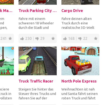
Monster Truck Madness
Truck Parking City Adventures
Cargo Drive
nem
Fahre mit einem
Fahre deinen alten
und
schweren 18 Wheeler
Truck durch eine
pen,
durch die Stadt und
realistische 3D-Welt
n und
parke im markierten
und liefere die Waren
is du die
Bereich, um jedes
an die Empfänger, um...
241
230
29
168
22
Level...
Truck Traffic Racer
North Pole Express
nciere
Steigen Sie hinter das
Weihnachten ist nah
ruck in
Steuer Ihres Trucks und
und Santa fährt seinen
ollsten
fahren Sie auf der
roten Truck und fährt
nur für
Autobahn, um den
durch die Stadt, um