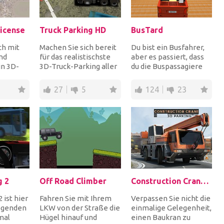
License
Truck Parking HD
BusTard
ch mit
Machen Sie sich bereit
Du bist ein Busfahrer,
nd
für das realistischste
aber es passiert, dass
in 3D-
3D-Truck-Parking aller
du die Buspassagiere
Ihren
Zeiten! Setzen Sie sich
hasst! Fahre
eintest
hinter...
rücksichtslos und du...
27
5
124
23
g 2
Off Road Climber
Construction Crane 3D Parking
 ist hier
Fahren Sie mit Ihrem
Verpassen Sie nicht die
egenden
LKW von der Straße die
einmalige Gelegenheit,
mal
Hügel hinauf und
einen Baukran zu