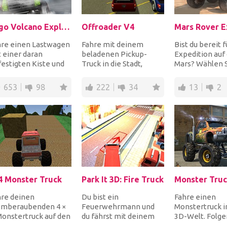
Lego Volcano Explorers
Offroader V4
hre einen Lastwagen
Fahre mit deinem
Bist du bereit f
 einer daran
beladenen Pickup-
Expedition auf
estigten Kiste und
Truck in die Stadt,
Mars? Wählen S
orsche den Vulkan
weiche Hindernissen
Lieblingsrover
h blauen Edelste...
aus und lass deine
insgesamt vierz
653
98
222
34
13
2
wertvol...
4 Monster Truck
Park It 3D: Fire Truck
hre deinen
Du bist ein
Fahre einen
emberaubenden 4 ×
Feuerwehrmann und
Monstertruck i
onstertruck auf den
du fährst mit deinem
3D-Welt. Folge
wierigsten Terrains
Feuerwehrauto an alle
dem Pfeil, um 