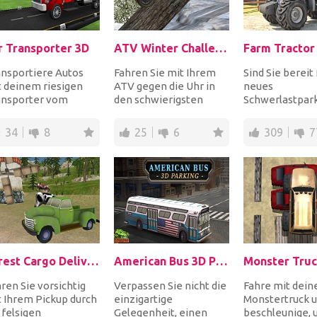
r Transporter 3D
ATV Winter Challenge
nsportiere Autos
Fahren Sie mit Ihrem
Sind Sie bereit 
 deinem riesigen
ATV gegen die Uhr in
neues
ansporter vom
den schwierigsten
Schwerlastpark
rkplatz zum
Gebieten im Winter.
Wenn Ihre Ant
wroom. Also, Sie
Versuchen Sie, jedes...
ist, wählen Sie 
34
8
25
6
309
7
sen pün...
Lieb...
Forest Cargo Delivery
American Bus 3D Parking
ren Sie vorsichtig
Verpassen Sie nicht die
Fahre mit dei
 Ihrem Pickup durch
einzigartige
Monstertruck 
 felsigen
Gelegenheit, einen
beschleunige, 