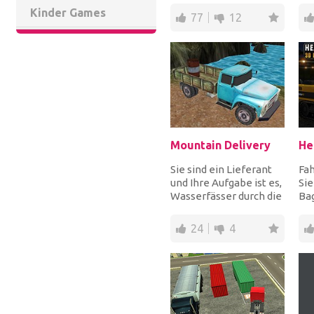
ATV und fahren Sie lo...
und
Kinder Games
77
12
Mountain Delivery
Sie sind ein Lieferant
Fah
und Ihre Aufgabe ist es,
Sie
Wasserfässer durch die
Ba
Berge zu liefern.
Ba
Fahren Sie...
Fah
24
4