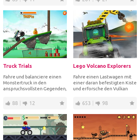
Truck Trials
Lego Volcano Explorers
Fahre und balanciere einen
Fahre einen Lastwagen mit
Monstertruck in den
einer daran befestigten Kiste
anspruchsvollsten Gegenden,
und erforsche den Vulkan
die nur für wagemutige Le...
nach blauen Edelste...
88
12
653
98