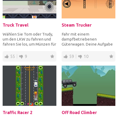
Truck Travel
Steam Trucker
Wählen Sie Tom oder Trudy,
Fahr mit einem
um den LKW zu fahren und
dampfbetriebenen
fahren Sie los, um Münzen für
Güterwagen. Deine Aufgabe
Upgrades und Uhren...
ist es, die Gegenstände am
Zielort zu lie...
55
9
59
10
Traffic Racer 2
Off Road Climber