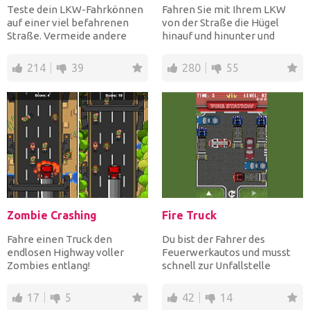
Teste dein LKW-Fahrkönnen
Fahren Sie mit Ihrem LKW
auf einer viel befahrenen
von der Straße die Hügel
Straße. Vermeide andere
hinauf und hinunter und
Autos, indem du den Gang...
springen Sie über Lücken,...
214
39
280
55
Zombie Crashing
Fire Truck
Fahre einen Truck den
Du bist der Fahrer des
endlosen Highway voller
Feuerwerkautos und musst
Zombies entlang!
schnell zur Unfallstelle
Zerschmettere die Untoten
gelangen! Dein Auto wird le...
unter dein...
17
5
42
14