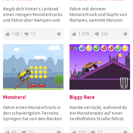
Begib dich hinter's Lenkrad
Fahre mit deinem
eines riesigen Monstertrucks
Monstertruck und hüpfe von
und fahre über Rampen und
Rampen, sammle Münzen
andere Autos! We...
und kipp nicht um, bis du die
Ziel...
148
17
1.97K
241
Monsters!
Biggy Race
Fahre einen Monstertruck in
Werde verrückt, während du
den schwierigsten Terrains.
ein Monsterauto auf einer
Springen Sie von den Becken
zerklüfteten Straße fährst
und über Autos h...
und Münzen sammelst,...
85
11
201
27