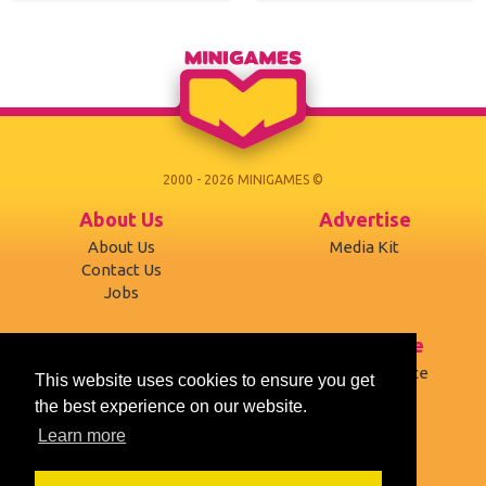
2000 - 2026 MINIGAMES ©
About Us
Advertise
About Us
Media Kit
Contact Us
Jobs
Support
Terms of use
Developers
Terms of Service
This website uses cookies to ensure you get
Affiliates
Privacy Policy
the best experience on our website.
Mobile version
Cookies
Learn more
Social