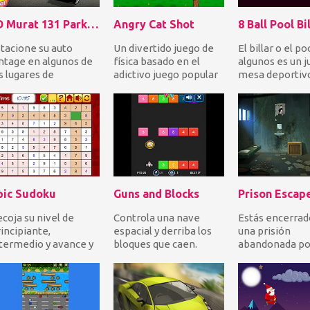
3D Murat 131 Parking 2
Angry Cat Shot
8 Ball Pool Bi
tacione su auto
Un divertido juego de
El billar o el po
ntage en algunos de
física basado en el
algunos es un 
s lugares de
adictivo juego popular
mesa deportiv
stacionamiento más
Angry Birds. Usa una
disfrutado por
tensos rápidamente.
honda y apunt...
gente. Elige a...
y...
pic Sudoku
Guns and Blocks
Prison Escap
coja su nivel de
Controla una nave
Estás encerrad
incipiante,
espacial y derriba los
una prisión
termedio y avance y
bloques que caen.
abandonada por
mplete los cuadros
Dispara a cada bloque
mismo. Necesi
 blanco con los
la cantidad de vec...
escapar Explor
mero...
las celdas c...