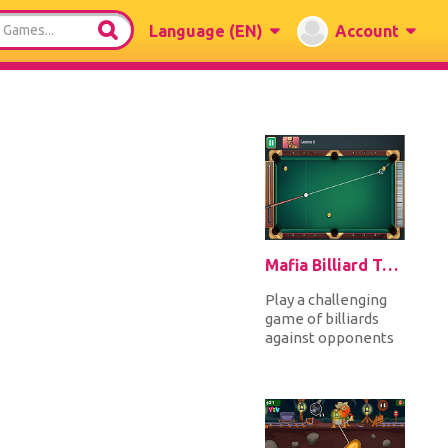
Language
(EN)
Account
Mafia Billiard Tricks
Play a challenging
game of billiards
against opponents
who are members
of the mafia! Earn
their resp...