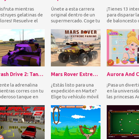
isfruta mientras
Únete a esta carrera
¡Tienes 13 inte
struyes gelatinas de
original dentro de un
para disparar l
lores! Resuelve el
supermercado. Coge tu
de baloncesto 
igma sobre qué jalea
carrito de la compra y
de la canasta y
ul se debe...
compite cont...
Ajusta el...
Crash Drive 2: Tank Battles
Mars Rover Extreme Parking
ente la adrenalina
¿Estás listo para una
¡Pasa un divert
entras corres con tu
expedición en Marte?
en la universid
deroso tanque en
Elige tu vehículo móvil
las princesas A
safiantes batallas de
favorito de entre un
Cenicienta! ¡La
nques contr...
total de cat...
chicas son...