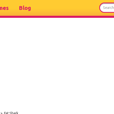
mes
Blog
> Fat Shark