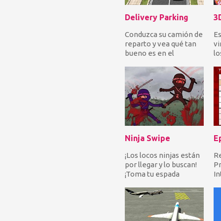
Delivery Parking
Conduzca su camión de
Es
reparto y vea qué tan
vi
bueno es en el
lo
estacionamiento. Use
e
sus habilidades de m...
in
Ha
Ninja Swipe
E
¡Los locos ninjas están
Re
por llegar y lo buscan!
Pr
¡Toma tu espada
In
katana y deslízalas a
co
todas para env...
en
nú