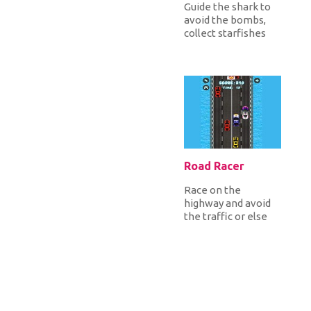
Guide the shark to
avoid the bombs,
collect starfishes
and hourglasses for
more points and eat
the s...
Road Racer
Race on the
highway and avoid
the traffic or else
it's game over. Have
fun!